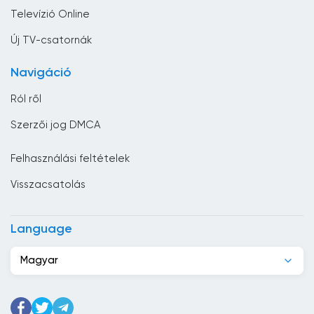
Zene
Chile
Televízió Online
Ciprus
Új TV-csatornák
Costa Rica
Navigáció
Csád
Ról ről
Csehország
Szerzői jog DMCA
Dánia
Felhasználási feltételek
Dél-afrikai Köztársaság
Visszacsatolás
Dél-Korea
Dominikai Köztársaság
Language
Dzsibuti
Magyar
Ecuador
Egyesült Arab Emírségek