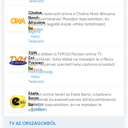
Televízió
Chaîne
Nézze a televíziót online a Chaîne Nord-Africaine
Nord-
élő közvetítésével. Maradjon kapcsolatban, és
Africaine
élvezze a legjobb észak-afrikai tartalmakat,
bármikor...
Algéria
Helyi
Televízió
TVM
Nézze élőben a TVM Est Parisien online TV
Est
közvetítését. Soha többé ne maradjon le a Párizs
Parisien
keleti részének szentelt helyi csatorna műsoráról.
Élvezze...
Franciaország
Helyi
Televízió
Etele
Nézzen online tévét az Etele Benin, a kedvenc
Benin
műsorainak és eseményeinek élő közvetítéseivel.
Benin
Maradjon kapcsolatban, és ne maradjon le
Általános
egyetlen...
TV AZ ORSZÁGOKBÓL