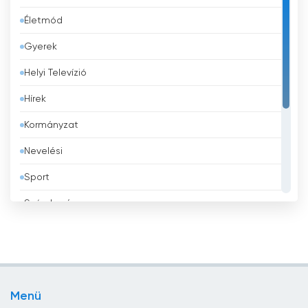
Életmód
Banglades
Gyerek
Barbados
Helyi Televízió
Belgium
Hírek
Belize
Kormányzat
Benin
Nevelési
Bhután
Sport
Bolívia
Szórakozás
Bosznia-Hercegovina
Tévé vásárlás
Brazília
Üzlet
Brunei
Vallás
Bulgária
Menü