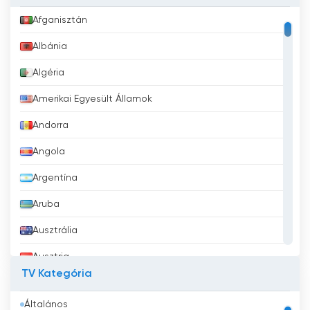
Afganisztán
Albánia
Algéria
Amerikai Egyesült Államok
Andorra
Angola
Argentína
Aruba
Ausztrália
Ausztria
TV Kategória
Azerbajdzsán
Általános
Bahrein