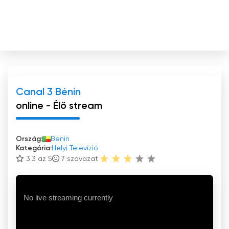
Canal 3 Bénin
online - Élő stream
Ország:
Benin
Kategória:
Helyi Televízió
3.3 az 5
7
szavazat