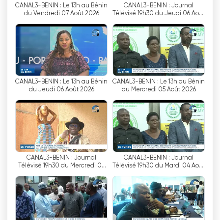
CANAL3-BENIN : Le 13h au Bénin
CANAL3-BENIN : Journal
du Vendredi 07 Août 2026
Télévisé 19h30 du Jeudi 06 Août
Az élő közvetítés elérhetősége új
2026
lehetőségeket nyitott meg azok számára is,
akik inkább online néznek televíziót. A nézők
mostantól néhány kattintással élvezhetik a
Canal 3 Benin változatos tartalmi kínálatát,
legyen szó informatív hírműsorokról, lebilincselő
CANAL3-BENIN : Le 13h au Bénin
CANAL3-BENIN : Le 13h au Bénin
talkshow-król, magával ragadó drámákról vagy
du Jeudi 06 Août 2026
du Mercredi 05 Août 2026
izgalmas sporteseményekről. Ez a kényelem
megkönnyítette az emberek számára, hogy
kapcsolatban maradjanak kedvenc televíziós
műsoraikkal, különösen a digitális korban, amikor
az online platformok óriási népszerűségre
tettek szert.
CANAL3-BENIN : Journal
CANAL3-BENIN : Journal
Télévisé 19h30 du Mercredi 05
Télévisé 19h30 du Mardi 04 Août
Août 2026
2026
A Canal 3 Benin élő közvetítésének
bevezetése a csatorna elkötelezettségét
bizonyítja, hogy alkalmazkodik a változó
médiatérhez és felkarolja a fejlődő