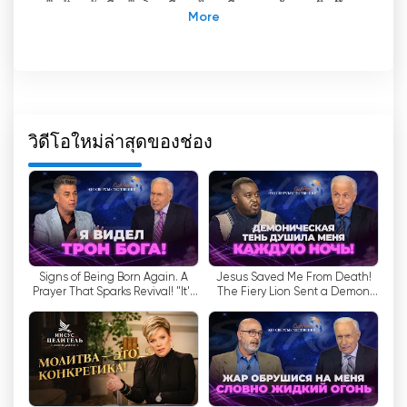
ในปัจจุบันนี้
-
ในโลกที่การไหลเวียนของข้อมูลเพิ่มขึ้น
อย่างต่อเนื่อง และช่องโทรทัศน์มากมายนำเสนอ
รายการที่หลากหลาย ช่องโทรทัศน์ "โทรทัศน์ไร้ความ
รุนแรง" (TBN) โดดเด่นด้วยแนวทางพิเศษในการดำเนิน
งาน เราถือเป็นภารกิจของเราที่จะช่วยให้ผู้คนค้นหาคำ
ตอบสำหรับคำถามที่สำคัญที่สุดในชีวิตของพวกเขา
วิดีโอใหม่ล่าสุดของช่อง
หนึ่งในจุดเด่นหลักของเราคือการถ่ายทอดสด ซึ่งช่วยให้
ผู้ชมติดตามเหตุการณ์สำคัญต่างๆ ได้แบบเรียลไทม์
ไม่ว่าคุณจะอยู่ที่ไหน คุณก็สามารถรับชมทีวีออนไลน์
และติดตามข่าวสารได้ตลอดเวลา
-
สิ่งที่เกิดขึ้นในโลก
TBN นำเสนอหัวข้อที่หลากหลายซึ่งส่งผลกระทบต่อทุก
Signs of Being Born Again. A
Jesus Saved Me From Death!
ด้านของชีวิตเรา ไม่ว่าจะเป็นสุขภาพ ครอบครัว การ
Prayer That Sparks Revival! "It's
The Fiery Lion Sent a Demon
พัฒนาตนเอง การเงิน ศาสนา จิตวิญญาณ และการพัก
Supernatural!"
Fleeing! "It's Supernatural!"
ผ่อนหย่อนใจ เรามุ่งมั่นที่จะให้ข้อมูลที่ครบถ้วนแก่ผู้ชม
ในแต่ละหัวข้อ เพื่อให้พวกเขาสามารถตัดสินใจได้อย่าง
รอบรู้และเติบโตในทุกด้านของชีวิต
อย่างไรก็ตาม TBN ไม่ได้เป็นเพียงแหล่งข้อมูลเท่านั้น