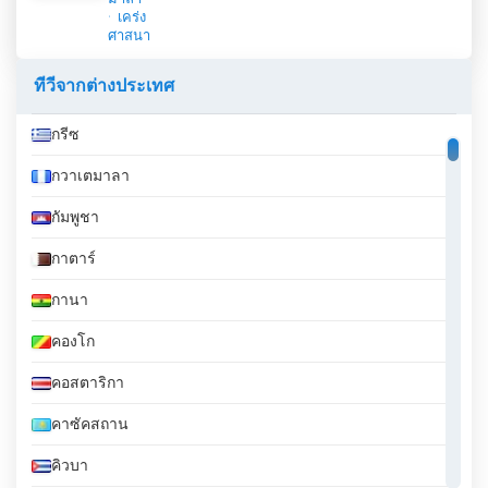
เคร่ง
ศาสนา
ทีวีจากต่างประเทศ
กรีซ
กวาเตมาลา
กัมพูชา
กาตาร์
กานา
คองโก
คอสตาริกา
คาซัคสถาน
คิวบา