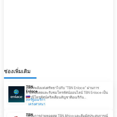
ช่องเพิ่มเติม
TBN
สัมผัสพลังแห่งศรัทธาไปกับ "TBN Enlace" ผ่านการ
Enlace
ถ่ายทอดสดและรับชมโทรทัศน์ออนไลน์ TBN Enlace เป็น
สถานีโทรทัศน์คริสเตียนสัญชาติอเมริกัน...
สหรัฐอเมริกา
เคร่งศาสนา
TBN
รับชมการถ่ายทอดสด TBN Africa และสัมผัสประสบการณ์