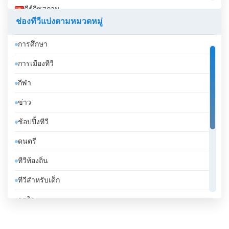
คีร์กีซสถาน
ช่องทีวีแบ่งตามหมวดหมู่
คูเวต
การศึกษา
จอร์เจีย
การเมืองทีวี
จอร์แดน
กีฬา
จาเมกา
ข่าว
จิบูตี
ช้อปปิ้งทีวี
จีน
ดนตรี
ชาด
ทีวีท้องถิ่น
ชิลี
ทีวีสำหรับเด็ก
ซานมาริโน
ธุรกิจ
ซาอุดีอาระเบีย
บันเทิงทีวี
ซีเรีย