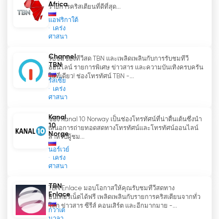
Africa
รายการคริสเตียนที่ดีที่สุด...
แอฟริกาใต้
เคร่ง
ศาสนา
Channel
รับชมช่องทีวีสด TBN และเพลิดเพลินกับการรับชมทีวี
TBN
ออนไลน์ รายการพิเศษ ข่าวสาร และความบันเทิงครบครัน
ในที่เดียว! ช่องโทรทัศน์ TBN -...
รัสเซีย
เคร่ง
ศาสนา
Kanal
ช่อง Kanal 10 Norway เป็นช่องโทรทัศน์ที่น่าตื่นเต้นซึ่งนำ
10
เสนอการถ่ายทอดสดทางโทรทัศน์และโทรทัศน์ออนไลน์
Norge
สำหรับผู้ชม...
นอร์เวย์
เคร่ง
ศาสนา
TBN
TBN Enlace มอบโอกาสให้คุณรับชมทีวีสดทาง
Enlace
อินเทอร์เน็ตได้ฟรี เพลิดเพลินกับรายการคริสเตียนจากทั่ว
โลก ข่าวสาร ซีรีส์ คอนเสิร์ต และอีกมากมาย -...
กวาเต
มาลา