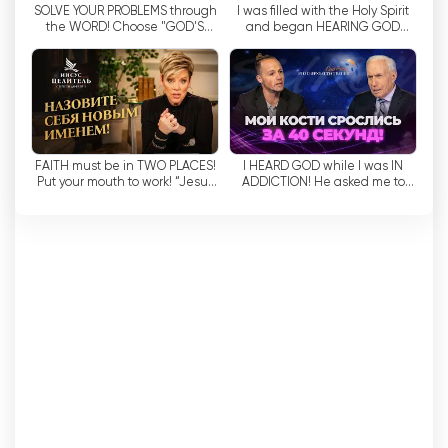
SOLVE YOUR PROBLEMS through
I was filled with the Holy Spirit
เรายังมุ่งมั่นที่จะเป็นเพื่อนและที่ปรึกษาส่วนตัวของคุณ
the WORD! Choose "GOD'S
and began HEARING GOD
ด้วย เราตระหนักดีว่าในความเป็นจริงที่ซับซ้อนและ
REALITY"! "Jesus is the Healer!"
every day! "It's Supernatural!"
เปลี่ยนแปลงอย่างรวดเร็วของเรา มีคำถามและปัญหา
มากมายที่เกิดขึ้นซึ่งต้องการการสนับสนุนและคำ
แนะนำ นั่นคือเหตุผลที่เราได้สร้างโปรแกรมที่จะช่วย
คุณค้นหาคำตอบสำหรับคำถามที่สำคัญและเอาชนะ
ความท้าทายต่างๆ
FAITH must be in TWO PLACES!
I HEARD GOD while I was IN
Put your mouth to work! “Jesus
ADDICTION! He asked me to
is the Healer!”
RETURN TO THE TRUTH! "It's
รายการโทรทัศน์ที่ปราศจากความรุนแรงมีให้บริการใน
supernatural!"
184 ประเทศทั่วโลก และเรารู้สึกภาคภูมิใจที่ผลงานของ
เราเป็นประโยชน์ต่อผู้คนนับล้าน เรามุ่งมั่นที่จะเป็นทาง
เลือกที่ดีต่อสุขภาพในการลดความวิตกกังวล
ความเครียด และความไม่แน่นอน โดยการให้ข้อมูลที่
จะช่วยให้คุณเอาชนะความท้าทายและประสบความ
สำเร็จในทุกด้านของชีวิต
TBN รับชมการถ่ายทอดสดออนไลน์ได้แล้ว
ตอนนี้