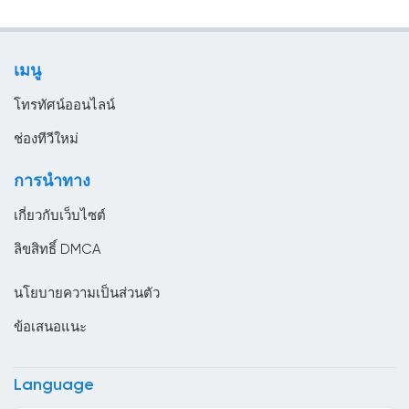
เคร่งศาสนา
ซูดาน
โทรทัศน์ทั่วไป
ซูรินาม
เมนู
ไลฟ์สไตล์
ญี่ปุ่น
โทรทัศน์ออนไลน์
ตรินิแดดและโตเบโก
ช่องทีวีใหม่
ตูนิเซีย
การนำทาง
ทาจิกิสถาน
เกี่ยวกับเว็บไซต์
นครวาติกัน
ลิขสิทธิ์ DMCA
นอร์เวย์
นโยบายความเป็นส่วนตัว
นิการากัว
ข้อเสนอแนะ
นิวซีแลนด์
บราซิล
Language
บรูไน