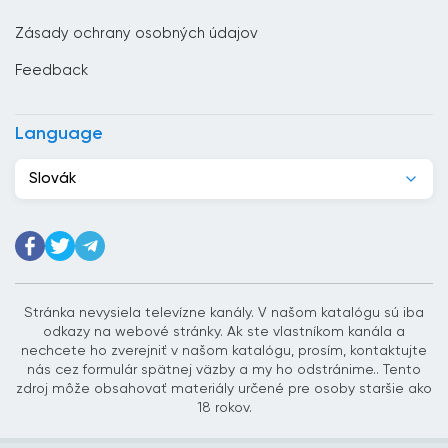
Čína
Zásady ochrany osobných údajov
Cyprus
Feedback
Dánsko
Dominikánska republika
Language
Džibutsko
Slovák
Egypt
Ekvádor
Estónsko
Etiópia
Stránka nevysiela televízne kanály. V našom katalógu sú iba
odkazy na webové stránky. Ak ste vlastníkom kanála a
Filipíny
nechcete ho zverejniť v našom katalógu, prosím, kontaktujte
nás cez formulár spätnej väzby a my ho odstránime.. Tento
Fínsko
zdroj môže obsahovať materiály určené pre osoby staršie ako
18 rokov.
Francúzsko