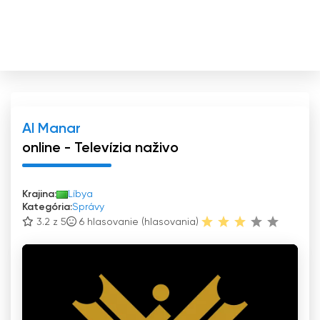
Al Manar
online - Televízia naživo
Krajina:
Líbya
Kategória:
Správy
3.2 z 5
6
hlasovanie (hlasovania)