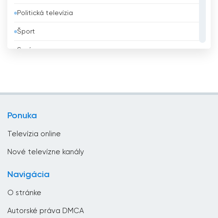
Politická televízia
Al Manar Sledujte živé vysielanie teraz
Bielorusko
online
Šport
Bolívia
Správy
Bosna a Hercegovina
Všeobecná televízia
Brazília
Vzdelávacie
Brunej
Zábavná televízia
Bulharsko
Ponuka
Životný štýl
Čad
Televízia online
Česká republika
Nové televízne kanály
Chorvátsko
Navigácia
Čierna Hora
O stránke
Čile
Autorské práva DMCA