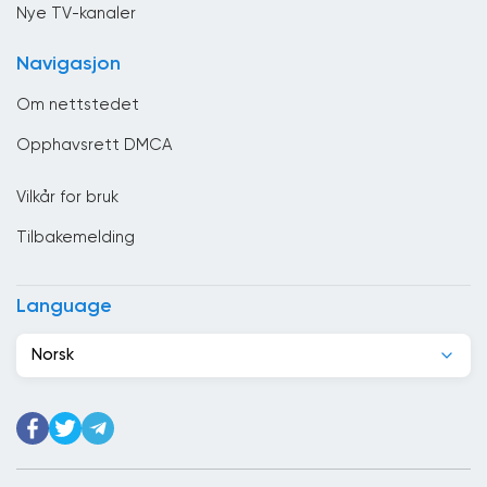
Chile
Nye TV-kanaler
Colombia
Navigasjon
Costa Rica
Om nettstedet
Cuba
Opphavsrett DMCA
Cypern
Vilkår for bruk
Danmark
Tilbakemelding
De forente arabiske emirater
Djibouti
Language
Dominikanske republikk
Norsk
Ecuador
Egypt
Elfenbenskysten