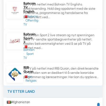
kanalens nettside eller bruke dedikerte
Bahrain
Se TV på nettet med Bahrain TV Englishs
mobilapplikasjoner for å få tilgang til innholdet
TV
direktesending. Hold deg oppdatert med de siste
English
når det passer dem. Denne fleksibiliteten gjør
nyhetene, programmene og hendelsene fra
Bahrain
Bahrain, rett ved...
det mulig å finne en balanse mellom en travel
Offentlig
hverdag og ønsket om å ta del i religiøst
TV
innhold.
Bahrain
Se Bahrain Sport 2 live stream og nyt spenningen
Sport
med TV-sendte sportsbegivenheter på nettet.
I tillegg gir direktestrømming på Bahrain Quran
2
Opplev bekvemmeligheten ved å se på TV på
Kareem TV seerne mulighet til å interagere
nettet med...
Bahrain
med kanalen i sanntid. På mange
Sport
nettplattformer er det mulig å kommentere,
TV
stille spørsmål eller dele tanker under
direktesendinger. Denne interaktiviteten skaper
IRIB
Se TV på nettet med IRIB Quran, den direktesendte
Quran
en følelse av fellesskap blant seerne, noe som
TV-kanalen som er dedikert til å sende koraniske
Iran
programmer og læresetninger. Her kan du oppleve...
gjør at de kan delta i diskusjoner og få en
Religiøs
dypere forståelse av Koranens lære.
TV ETTER LAND
I tillegg har direktestrømming gjort det enklere
for folk å ta igjen det de har gått glipp av. De
Afghanistan
fleste direktestrømmingsplattformer tilbyr