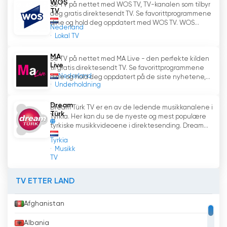
WOS
Se TV på nettet med WOS TV, TV-kanalen som tilbyr
TV
deg gratis direktesendt TV. Se favorittprogrammene
dine og hold deg oppdatert med WOS TV. WOS...
Nederland
Lokal TV
MA
Se TV på nettet med MA Live - den perfekte kilden
Live
til gratis direktesendt TV. Se favorittprogrammene
Nederland
dine og hold deg oppdatert på de siste nyhetene,...
Underholdning
Dream
Dream Türk TV er en av de ledende musikkanalene i
Türk
Tyrkia. Her kan du se de nyeste og mest populære
tyrkiske musikkvideoene i direktesending. Dream...
Tyrkia
Musikk
TV
TV ETTER LAND
Afghanistan
Albania