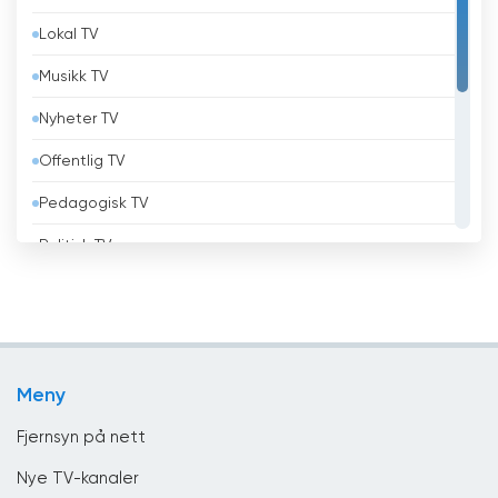
Lokal TV
Belgia
Musikk TV
Belize
Nyheter TV
Benin
Offentlig TV
Bhutan
Pedagogisk TV
Bolivia
Politisk TV
Bosnia og Hercegovina
Religiøs
Brasil
Shopping TV
Brunei
Underholdning
Bulgaria
Meny
Virksomhet
Canada
Fjernsyn på nett
Chile
Nye TV-kanaler