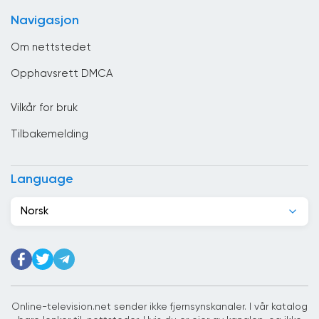
Colombia
Navigasjon
Costa Rica
Om nettstedet
Cuba
Opphavsrett DMCA
Cypern
Vilkår for bruk
Danmark
Tilbakemelding
De forente arabiske emirater
Djibouti
Language
Dominikanske republikk
Norsk
Ecuador
Egypt
Elfenbenskysten
Estland
Online-television.net sender ikke fjernsynskanaler. I vår katalog