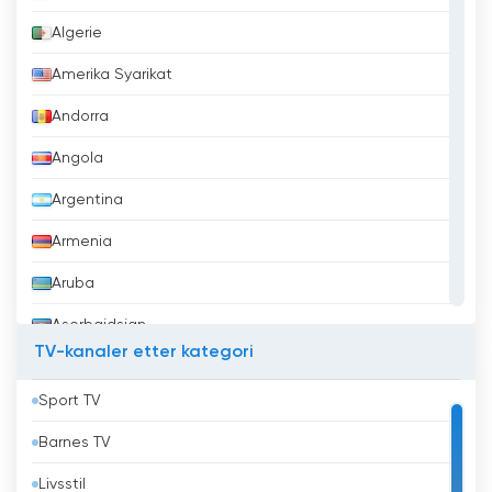
Algerie
Amerika Syarikat
Andorra
Angola
Argentina
Armenia
Aruba
Aserbajdsjan
TV-kanaler etter kategori
Australia
Sport TV
Bahrain
Barnes TV
Bangladesh
Livsstil
Barbados