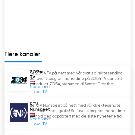
Flere kanaler
ZO!34
Se ZO!34 TV på nett med vår gratis direktesending.
TV
Se favorittprogrammene dine på ZO!34 TV uansett
hvor du er. ZO!34, stemmen til Sørøst-Drenthe:...
Nederland
Lokal TV
RTV
Se RTV Nunspeet på nett med vår direktesendte
Nunspeet
TV-strøm - helt gratis! Se favorittprogrammene dine
og hold deg oppdatert med de siste nyhetene fra...
Nederland
Lokal TV