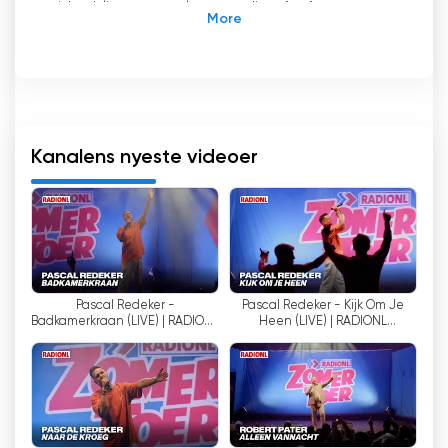
siden blitt et populært medium for fans av
nederlandskspråklig musikk. TV-kanalen spiller
musikkvideoer og liveopptredener av kjente
nederlandske artister 24 timer i døgnet.
RadioNLs TV-kanal begynte å sende i 2005 og
har siden utvidet sitt sendeområde til flere
Kanalens nyeste videoer
regioner, blant annet Nord-Holland, Groningen
og Drenthe. Det betyr at folk i disse områdene
kan nyte den beste nederlandskspråklige
musikken via radio og kabel. Men RadioNL er ikke
bare begrenset til disse regionene. Takket
være fremveksten av DAB+ kan folk i alle
Pascal Redeker -
Pascal Redeker - Kijk Om Je
provinser i Nederland få glede av TV-kanalen.
Badkamerkraan (LIVE) | RADIONL
Heen (LIVE) | RADIONL
ZomerToer Assen 2026
ZomerToer Assen 2026
Det som gjør RadioNLs TV-kanal helt unik, er at
den også er tilgjengelig på nettet. Ved hjelp av
en direktesending på internett kan folk over
hele verden nyte den nederlandskspråklige
musikken og forestillingene kanalen har å by på.