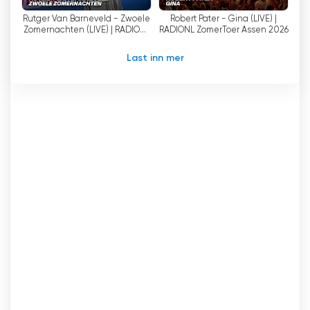
kunne nyte den beste nederlandskspråklige
Rutger Van Barneveld - Zwoele
Robert Pater - Gina (LIVE) |
musikken. Hva venter du på? Slå på RadioNL og
Zomernachten (LIVE) | RADIONL
RADIONL ZomerToer Assen 2026
nyt de beste nederlandskspråklige hitene
ZomerToer Assen 2026
uansett hvor du er!
Last inn mer
RadioNL TV Se direktestrømming nå på
nettet