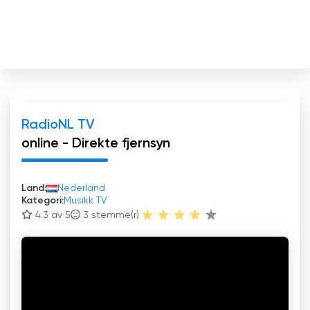
RadioNL TV
online - Direkte fjernsyn
Land:
Nederland
Kategori:
Musikk TV
4.3 av 5
3
stemme(r)