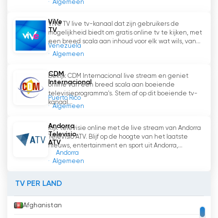
Algemeen
ViVe
ViVe TV live tv-kanaal dat zijn gebruikers de
TV
mogelijkheid biedt om gratis online tv te kijken, met
een breed scala aan inhoud voor elk wat wils, van...
Venezuela
Algemeen
CDM
Bekijk CDM Internacional live stream en geniet
Internacional
online van een breed scala aan boeiende
televisieprogramma's. Stem af op dit boeiende tv-
Puerto Rico
kanaal...
Algemeen
Andorra
Kijk televisie online met de live stream van Andorra
Televisio
Televisio ATV. Blijf op de hoogte van het laatste
ATV
nieuws, entertainment en sport uit Andorra,...
Andorra
Algemeen
TV PER LAND
Afghanistan