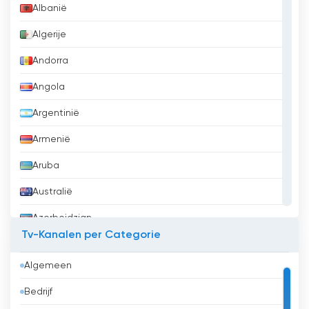
Albanië
Algerije
Andorra
Angola
Argentinië
Armenië
Aruba
Australië
Azerbeidzjan
Tv-Kanalen per Categorie
Bahrein
Algemeen
Bangladesh
Bedrijf
Barbados