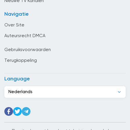
Nieuwe TV Kanalen
China
Navigatie
Columbia
Over Site
Congo
Auteursrecht DMCA
Costa Rica
Gebruiksvoorwaarden
Cuba
Terugkoppeling
Cyprus
Denemarken
Language
Djibouti
Nederlands
Dominicaanse Republiek
Duitsland
Ecuador
Egypte