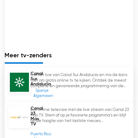
Meer tv-zenders
Canal
Geniet live van Canal Sur Andalucía en mis de kans
Sur
niet om gratis online tv te kijken. Ontdek de meest
Andalucía
complete en gevarieerde programmering van de...
Spanje
Algemeen
Canal
Kijk online televisie met de live stream van Canal 23
23
Más TV. Stem af op je favoriete programma's en blijf
Más
op de hoogte van het laatste nieuws...
TV
Puerto Rico