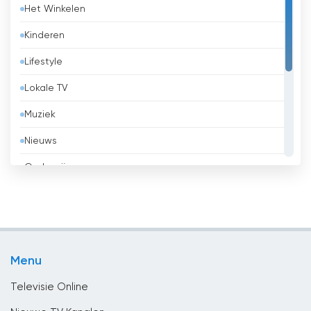
Het Winkelen
België
Kinderen
Belize
Lifestyle
Benin
Lokale TV
Bhutan
Muziek
Bolivia
Nieuws
Bosnië en Herzegovina
Onderwijs
Brazilië
Overheid
Brunei
Religie
Bulgaria
Sport
Cambodja
Menu
Vermaak
Canada
Televisie Online
Chili