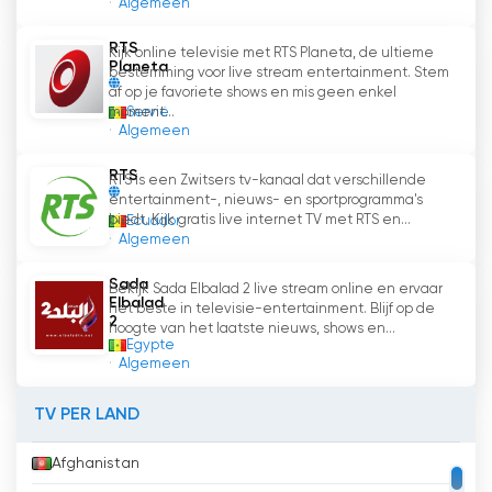
Algemeen
RTS 1 televisie toegankelijk gemaakt voor een
breder publiek, waardoor kijkers online televisie
RTS
Kijk online televisie met RTS Planeta, de ultieme
kunnen kijken en in contact kunnen blijven met
Planeta
bestemming voor live stream entertainment. Stem
hun favoriete programma
'
s. Met zijn
af op je favoriete shows en mis geen enkel
uitgebreide nieuwsberichtgeving, uitgebreide
Servië
moment...
Algemeen
sportprogramma
'
s, gevarieerd
entertainmentaanbod en een rijke verzameling
RTS
RTS is een Zwitsers tv-kanaal dat verschillende
series en films blijft RTS 1 de favoriete zender
entertainment-, nieuws- en sportprogramma's
voor Senegalese kijkers.
biedt. Kijk gratis live internet TV met RTS en...
Ecuador
Algemeen
RTS 1 Bekijk live streaming
Sada
Bekijk Sada Elbalad 2 live stream online en ervaar
Elbalad
het beste in televisie-entertainment. Blijf op de
2
hoogte van het laatste nieuws, shows en...
Egypte
Algemeen
TV PER LAND
Afghanistan