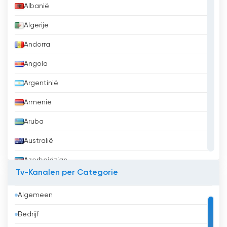
Albanië
Algerije
Andorra
Angola
Argentinië
Armenië
Aruba
Australië
Azerbeidzjan
Tv-Kanalen per Categorie
Bahrein
Algemeen
Bangladesh
Bedrijf
Barbados