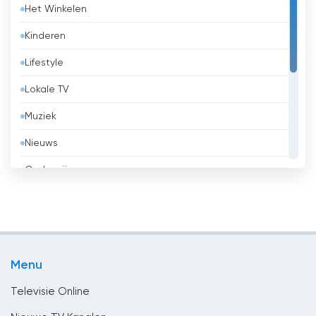
Het Winkelen
België
Kinderen
Belize
Lifestyle
Benin
Lokale TV
Bhutan
Muziek
Bolivia
Nieuws
Bosnië en Herzegovina
Onderwijs
Brazilië
Overheid
Brunei
Religie
Bulgaria
Sport
Cambodja
Menu
Vermaak
Canada
Televisie Online
Chili