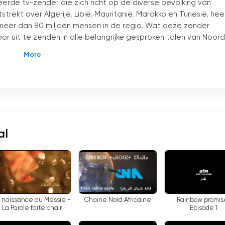
erde tv-zender die zich richt op de diverse bevolking van
tstrekt over Algerije, Libië, Mauritanië, Marokko en Tunesië, hee
eer dan 80 miljoen mensen in de regio. Wat deze zender
door uit te zenden in alle belangrijke gesproken talen van Noord
reams en online televisie de norm zijn geworden, heeft CNA dez
 livestream van hun kanaal aan te bieden, hebben ze het
om online televisie te kijken. Deze stap heeft niet alleen de
n staat gesteld om de inhoud van CNA te bekijken wanneer het
al
schap. Naar schatting zijn er ongeveer 30 miljoen Berberspreker
aal en haar culturele betekenis en heeft een prijzenswaardige
houd in het Berbers uit te zenden. Deze beslissing heeft
sprekende bevolking en heeft een gevoel van inclusiviteit en
 naissance du Messie -
Chaine Nord Africaine
Rainbow promis
La Parole faite chair
Episode 1
 heeft CNA niet alleen deze taalminderheid mondiger gemaakt
ud van hun erfgoed. Het kanaal is een stem geworden voor de