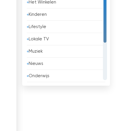
Het Winkelen
België
Kinderen
Belize
Lifestyle
Benin
Lokale TV
Bhutan
Muziek
Bolivia
Nieuws
Bosnië en Herzegovina
Onderwijs
Brazilië
Overheid
Brunei
Religie
Bulgaria
Sport
Cambodja
Vermaak
Canada