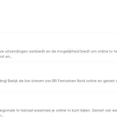
ominente tv-zender in Noord-Afrika met een bereik van meer
anië, Marokko en Tunesië. Door uit te zenden in alle belangrijke
bertalen, zorgt CNA ervoor dat de zender inclusief en
 die hij bedient. Bovendien laat het gebruik van live streaming
wil blijven in het digitale tijdperk. De inspanningen van CNA
ord-Afrika verrijkt, maar ook een gevoel van eenheid en
rd.
ming
ive uitzendingen aanbiedt en de mogelijkheid biedt om online tv t
rt en...
ing! Bekijk de live stream van BR Fernsehen Nord online en geniet 
gionale tv-kanaal waarmee je online tv kunt kijken. Geniet van e
...