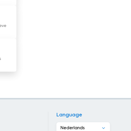
Iran
Israël
ieve
Italië
Ivoorkust
Jamaica
s
Japan
Jemen
Jordanië
Kaapverdië
Language
Kameroen
Nederlands