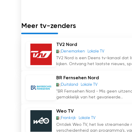
Kortom, Chaîne Nord-Africaine (CNA) is een pr
dan 80 miljoen kijkers in Algerije, Libië, Maurit
gesproken talen van de regio, inclusief de Ber
representatief blijft voor de diverse bevolking
Meer tv-zenders
en online televisie zien dat de zender relevant 
hebben niet alleen het medialandschap van No
culturele waardering onder de kijkers bevorde
TV2 Nord
Denemarken
Lokale TV
Chaîne Nord-Africaine Bekijk live strea
TV2 Nord is een Deens tv-kanaal dat l
kijken. Ontvang het laatste nieuws, spo
BR Fernsehen Nord
Duitsland
Lokale TV
"BR Fernsehen Nord - Mis geen uitzend
gemakkelijk van het gevarieerde...
Weo TV
Frankrijk
Lokale TV
Ontdek Weo TV, het live streamende re
verscheidenheid aan programma's, van