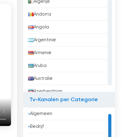
Algerije
Andorra
Angola
Argentinië
Armenië
Aruba
Australië
Azerbeidzjan
Tv-Kanalen per Categorie
Bahrein
Algemeen
Bangladesh
Bedrijf
Barbados