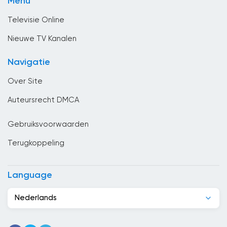
Menu
Vermaak
Canada
Televisie Online
Chili
Nieuwe TV Kanalen
China
Navigatie
Columbia
Over Site
Congo
Auteursrecht DMCA
Costa Rica
Gebruiksvoorwaarden
Cuba
Terugkoppeling
Cyprus
Denemarken
Language
Djibouti
Nederlands
Dominicaanse Republiek
Duitsland