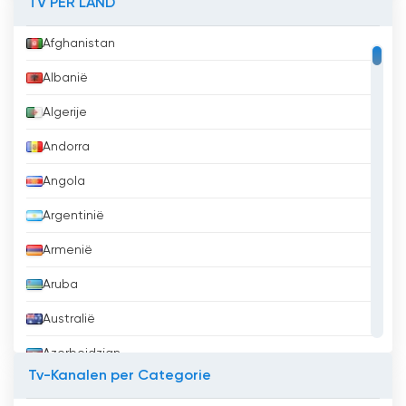
TV PER LAND
Afghanistan
Albanië
Algerije
Andorra
Angola
Argentinië
Armenië
Aruba
Australië
Azerbeidzjan
Tv-Kanalen per Categorie
Bahrein