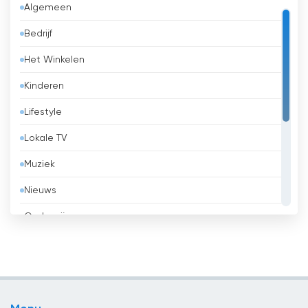
Algemeen
Bangladesh
Bedrijf
Barbados
Het Winkelen
België
Kinderen
Belize
Lifestyle
Benin
Lokale TV
Bhutan
Muziek
Bolivia
Nieuws
Bosnië en Herzegovina
Onderwijs
Brazilië
Overheid
Brunei
Religie
Bulgaria
Sport
Cambodja