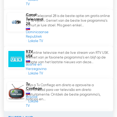
TV
Canal
Canal Telecanal 28 is de beste optie om gratis online
Telecanal
TV te kijken. Geniet van de beste live programma's
28
vanuit je luie stoel. Mis geen enkel...
Dominicaanse
Republiek
Lokale TV
RTV
Kijk online televisie met de live stream van RTV USK.
USK
Geniet van je favoriete programma's en blijf op de
hoogte van het laatste nieuws van deze...
Bosnië en
Herzegovina
Lokale TV
Tv
Veja a Tv Confiego em direto e aproveite a
Confiego
oportunidad para ver televisão em direto
gratuitamente. Ontdek de beste programma's,
Brazilië
notícias en...
Lokale
TV