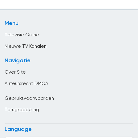
Religie
Bulgaria
Sport
Cambodja
Menu
Vermaak
Canada
Televisie Online
Chili
Nieuwe TV Kanalen
China
Navigatie
Columbia
Over Site
Congo
Auteursrecht DMCA
Costa Rica
Gebruiksvoorwaarden
Cuba
Terugkoppeling
Cyprus
Denemarken
Language
Djibouti