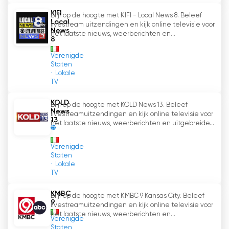
interessante verhalen van de stad en de regio
KIFI
te belichten.
Blijf op de hoogte met KIFI - Local News 8. Beleef
Local
livestream uitzendingen en kijk online televisie voor
News
het laatste nieuws, weerberichten en...
Een ander aspect dat Siena TV tot een
8
speciale zender maakt is de nieuwsgierige blik
Verenigde
die op de presentatoren van Radio Siena rust.
Staten
Lokale
Deze samenwerking tussen de twee maakt het
TV
mogelijk om de programmering van Siena TV
verder te verrijken en het publiek een
KOLD
Blijf op de hoogte met KOLD News 13. Beleef
gevarieerd aanbod te bieden van
News
livestreamuitzendingen en kijk online televisie voor
13
entertainment tot cultuur, van muziek tot
het laatste nieuws, weerberichten en uitgebreide...
interviews.
Verenigde
Staten
Siena TV Bekijk live streaming
Lokale
TV
KMBC
Blijf op de hoogte met KMBC 9 Kansas City. Beleef
9
livestreamuitzendingen en kijk online televisie voor
het laatste nieuws, weerberichten en...
Verenigde
Staten