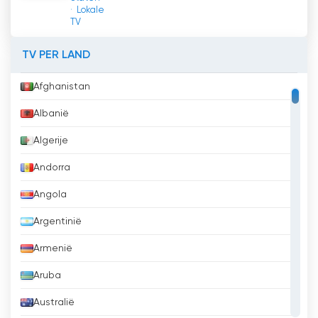
Lokale
TV
TV PER LAND
Afghanistan
Albanië
Algerije
Andorra
Angola
Argentinië
Armenië
Aruba
Australië