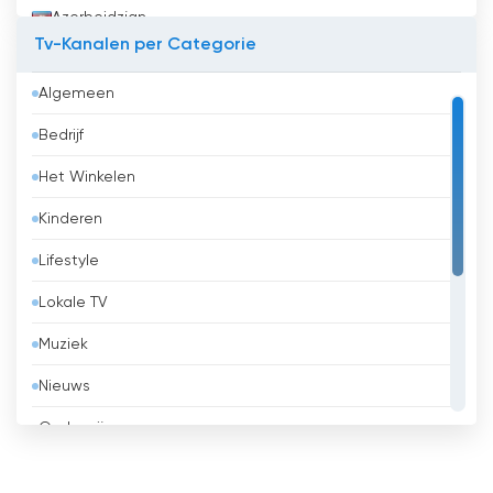
Azerbeidzjan
Tv-Kanalen per Categorie
Bahrein
Algemeen
Bangladesh
Bedrijf
Barbados
Het Winkelen
België
Kinderen
Belize
Lifestyle
Benin
Lokale TV
Bhutan
Muziek
Bolivia
Nieuws
Bosnië en Herzegovina
Onderwijs
Brazilië
Overheid
Brunei