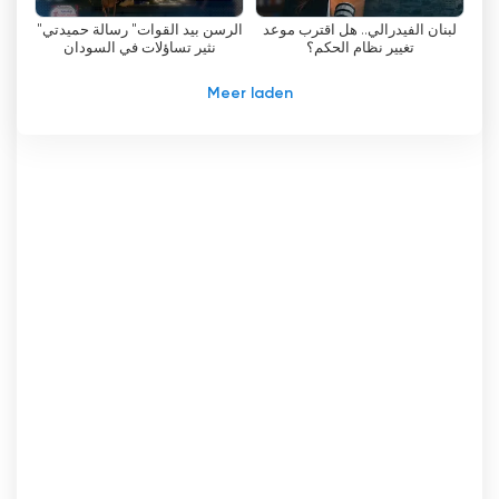
op het leveren van accurate informatie. Door
لبنان الفيدرالي.. هل اقترب موعد
"الرسن بيد القوات" رسالة حميدتي
dit te doen heeft Al Hurra het vertrouwen
تغيير نظام الحكم؟
نثير تساؤلات في السودان
gewonnen van zijn kijkers, die op de zender
vertrouwen voor actueel nieuws en analyses.
Meer laden
Een ander belangrijk aspect van de
programmering van Al Hurra is de nadruk op het
bevorderen van de dialoog tussen
verschillende politieke partijen en stromingen in
de Arabische wereld en Amerika. In een tijd
waarin de politieke spanningen hoog oplopen,
is het essentieel om ruimte te creëren voor
kalme en democratische discussies. Al Hurra
biedt een platform voor verschillende
perspectieven en bevordert begrip en
tolerantie onder de kijkers.
Bovendien is Al Hurra een leider geworden in
het behandelen van onderwerpen die te
maken hebben met de vrijheid van denken,