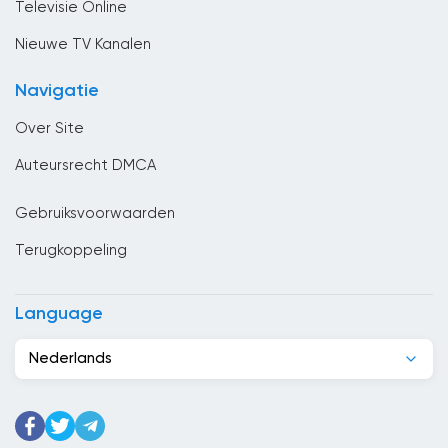
Televisie Online
Chili
Nieuwe TV Kanalen
China
Navigatie
Columbia
Over Site
Congo
Auteursrecht DMCA
Costa Rica
Gebruiksvoorwaarden
Cuba
Terugkoppeling
Cyprus
Denemarken
Language
Djibouti
Nederlands
Dominicaanse Republiek
Duitsland