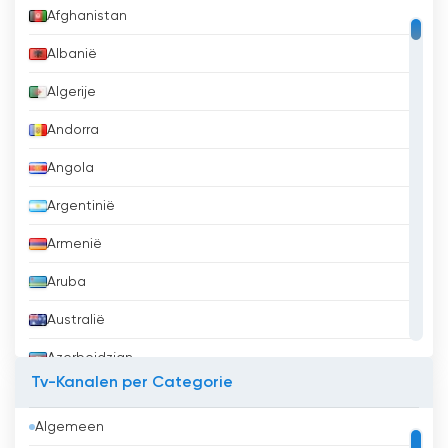
Afghanistan
Albanië
Algerije
Andorra
Angola
Argentinië
Armenië
Aruba
Australië
Azerbeidzjan
Tv-Kanalen per Categorie
Bahrein
Algemeen
Bangladesh