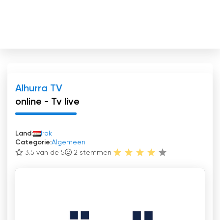
Alhurra TV
online - Tv live
Land:
Irak
Categorie:
Algemeen
3.5 van de 5
2
stemmen