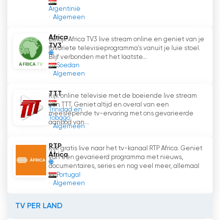
gemakkelijk toegankelijk gemaakt, waardoor
Argentinië
het publiek online televisie kan kijken. Door
Algemeen
onderwerpen aan te snijden die te maken
Africa
hebben met vrij denken, vrouwenrechten en
Bekijk Africa TV3 live stream online en geniet van je
TV3
favoriete televisieprogramma's vanuit je luie stoel.
minderheden, is Al Hurra de eerste keuze
Blijf verbonden met het laatste...
geworden voor mensen die op zoek zijn naar
Soedan
informatie en boeiende discussies. Het
Algemeen
uitgebreide ontwikkelingsproces in 2018 heeft
TTT
de aantrekkingskracht van het kanaal verder
Kijk online televisie met de boeiende live stream
van TTT. Geniet altijd en overal van een
vergroot en het tot een leider in het
Trinidad en
meeslepende tv-ervaring met ons gevarieerde
medialandschap gemaakt.
Tobago
aanbod van...
Algemeen
Alhurra TV Bekijk live streaming
RTP
Kijk gratis live naar het tv-kanaal RTP Africa. Geniet
África
van een gevarieerd programma met nieuws,
documentaires, series en nog veel meer, allemaal
Portugal
in...
Algemeen
TV PER LAND