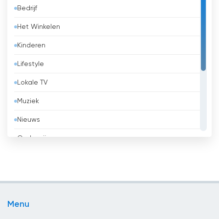
Bedrijf
Barbados
Het Winkelen
België
Kinderen
Belize
Lifestyle
Benin
Lokale TV
Bhutan
Muziek
Bolivia
Nieuws
Bosnië en Herzegovina
Onderwijs
Brazilië
Overheid
Brunei
Religie
Bulgaria
Sport
Cambodja
Menu
Vermaak
Canada