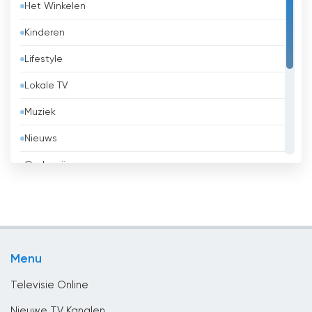
Het Winkelen
België
Kinderen
Belize
Lifestyle
Benin
Lokale TV
Bhutan
Muziek
Bolivia
Nieuws
Bosnië en Herzegovina
Onderwijs
Brazilië
Overheid
Brunei
Religie
Bulgaria
Sport
Cambodja
Menu
Vermaak
Canada
Televisie Online
Chili
Nieuwe TV Kanalen