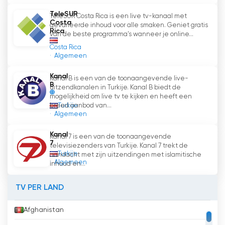
TeleSUR
TeleSUR Costa Rica is een live tv-kanaal met
Costa
gevarieerde inhoud voor alle smaken. Geniet gratis
Rica
van de beste programma's wanneer je online...
Costa Rica
Algemeen
Kanal
Kanal B is een van de toonaangevende live-
B
uitzendkanalen in Turkije. Kanal B biedt de
mogelijkheid om live tv te kijken en heeft een
Turkije
breed aanbod van...
Algemeen
Kanal
Kanal 7 is een van de toonaangevende
7
televisiezenders van Turkije. Kanal 7 trekt de
Turkije
aandacht met zijn uitzendingen met islamitische
Algemeen
inhoud en...
TV PER LAND
Afghanistan