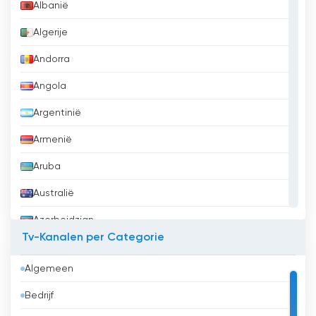
Albanië
Algerije
Andorra
Angola
Argentinië
Armenië
Aruba
Australië
Azerbeidzjan
Tv-Kanalen per Categorie
Bahrein
Algemeen
Bangladesh
Bedrijf
Barbados