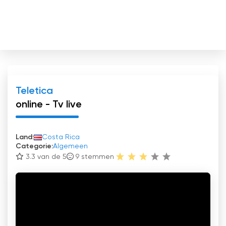
Teletica
online - Tv live
Land:
Costa Rica
Categorie:
Algemeen
3.3 van de 5
9
stemmen