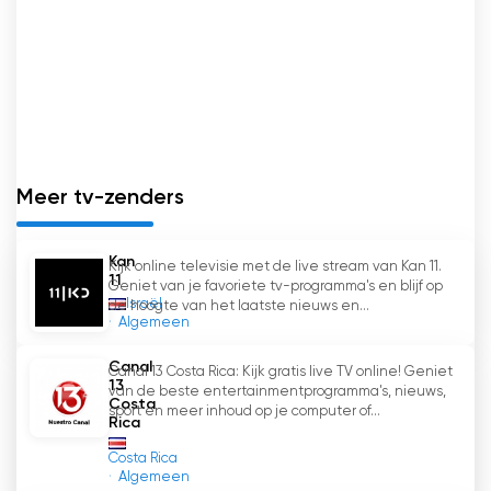
Meer tv-zenders
Kan
Kijk online televisie met de live stream van Kan 11.
11
Geniet van je favoriete tv-programma's en blijf op
Israël
de hoogte van het laatste nieuws en...
Algemeen
Canal
Canal 13 Costa Rica: Kijk gratis live TV online! Geniet
13
van de beste entertainmentprogramma's, nieuws,
Costa
sport en meer inhoud op je computer of...
Rica
Costa Rica
Algemeen