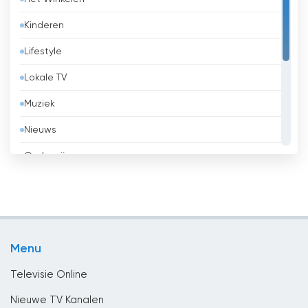
België
Kinderen
Belize
Lifestyle
Benin
Lokale TV
Bhutan
Muziek
Bolivia
Nieuws
Bosnië en Herzegovina
Onderwijs
Brazilië
Overheid
Brunei
Religie
Bulgaria
Sport
Cambodja
Menu
Vermaak
Canada
Televisie Online
Chili
Nieuwe TV Kanalen