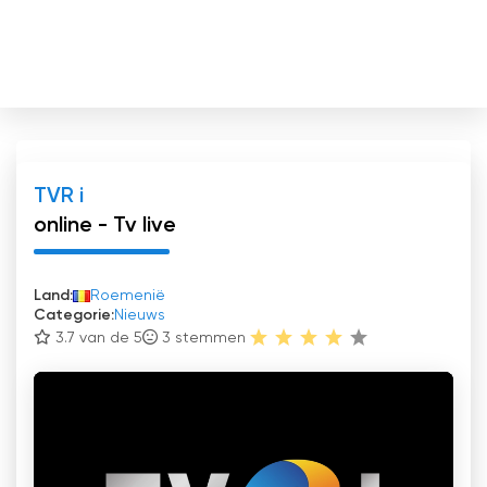
TVR i
online - Tv live
Land:
Roemenië
Categorie:
Nieuws
3.7 van de 5
3
stemmen