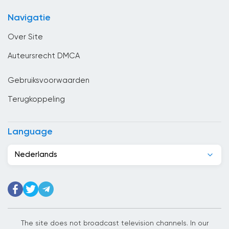
China
Navigatie
Columbia
Over Site
Congo
Auteursrecht DMCA
Costa Rica
Gebruiksvoorwaarden
Cuba
Terugkoppeling
Cyprus
Denemarken
Language
Djibouti
Nederlands
Dominicaanse Republiek
Duitsland
Ecuador
Egypte
The site does not broadcast television channels. In our