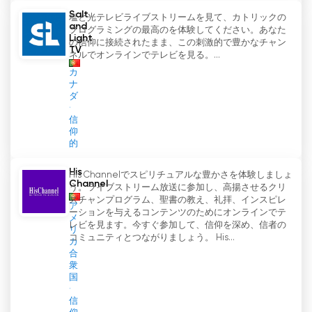
Salt
塩と光テレビライブストリームを見て、カトリックの
and
プログラミングの最高のを体験してください。あなた
Light
の信仰に接続されたまま、この刺激的で豊かなチャン
TV
ネルでオンラインでテレビを見る。...
カ
ナ
ダ
信
仰
的
His
His Channelでスピリチュアルな豊かさを体験しましょ
Channel
う。ライブストリーム放送に参加し、高揚させるクリ
スチャンプログラム、聖書の教え、礼拝、インスピレ
ア
ーションを与えるコンテンツのためにオンラインでテ
メ
レビを見ます。今すぐ参加して、信仰を深め、信者の
リ
コミュニティとつながりましょう。 His...
カ
合
衆
国
信