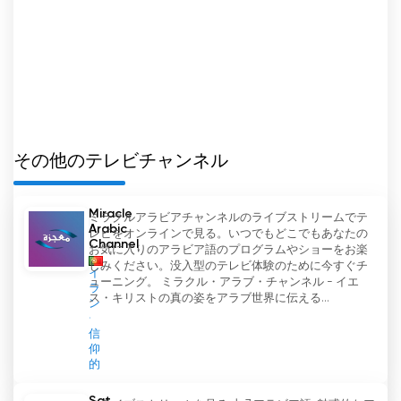
その他のテレビチャンネル
Miracle
ミラクルアラビアチャンネルのライブストリームでテ
Arabic
レビをオンラインで見る。いつでもどこでもあなたの
Channel
お気に入りのアラビア語のプログラムやショーをお楽
しみください。没入型のテレビ体験のために今すぐチ
イ
ューニング。 ミラクル・アラブ・チャンネル - イエ
ラ
ス・キリストの真の姿をアラブ世界に伝える...
ン
信
仰
的