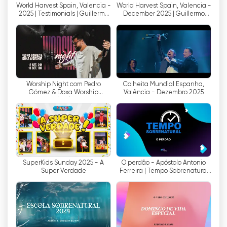
World Harvest Spain, Valencia -
World Harvest Spain, Valencia -
とができる。
2025 | Testimonials | Guillermo
December 2025 | Guillermo
Maldonado
Maldonado
さらに、WAY TVは無料で生放送を視聴できる。つ
まり、衛星テレビにアクセスできる人なら誰でも、
このチャンネルにチャンネルを合わせ、さまざまな
キリスト教番組を無料で楽しむことができる。これ
は、宗教番組へのアクセスが制限されている地域で
Worship Night com Pedro
Colheita Mundial Espanha,
は特に重要である。
Gómez & Doxa Worship
Valência - Dezembro 2025
13/09/25
2013年5月、WAY TVはSupernatural TVブランドを
立ち上げた。これは、MEO Kanalのプラットフォー
ム（位置207393）を通じて、またFacebookペー
ジを通じてのテレビにおける最初の大きな試みでし
た。この取り組みにより、WAY TVはそのリーチを
SuperKids Sunday 2025 - A
O perdão - Apóstolo Antonio
Super Verdade
Ferreira | Tempo Sobrenatural
さらに広げ、さらに多くの人々が母国語でキリスト
#186
教番組にアクセスできるようになりました。
最初のスーパーナチュラルTV番組は多くの視聴者
を惹きつけ、視聴者から好意的なフィードバックを