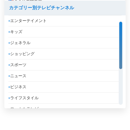
アメリカ合衆国
カテゴリー別テレビチャンネル
アラブ首長国連邦
エンターテイメント
アルジェリア
キッズ
アルゼンチン
ジェネラル
アルバ
ショッピング
アルバニア
スポーツ
アルメニア
ニュース
アンゴラ
ビジネス
アンドラ
ライフスタイル
イエメン
ローカルテレビ
イギリス
信仰的
イスラエル