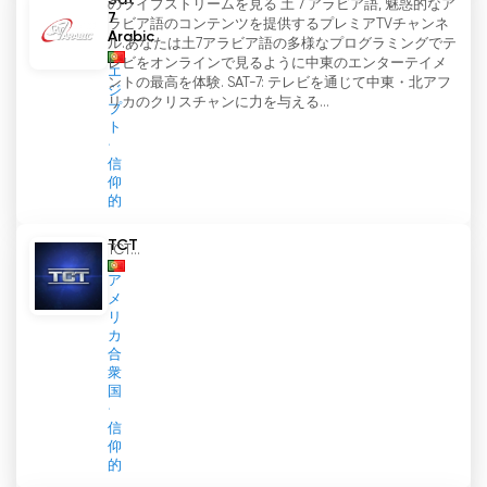
Sat
のライブストリームを見る 土 7 アラビア語, 魅惑的なア
7
ラビア語のコンテンツを提供するプレミアTVチャンネ
Arabic
ル.あなたは土7アラビア語の多様なプログラミングでテ
レビをオンラインで見るように中東のエンターテイメ
エ
ントの最高を体験. SAT-7: テレビを通じて中東・北アフ
ジ
リカのクリスチャンに力を与える...
プ
ト
信
仰
的
TCT
TCT...
ア
メ
リ
カ
合
衆
国
信
仰
的