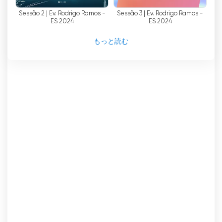
得て成功した。このことは、WAY TVが、キリスト
Sessão 2 | Ev. Rodrigo Ramos -
Sessão 3 | Ev. Rodrigo Ramos -
の愛のメッセージを世界中のより多くの人々に届け
ES 2024
ES 2024
るという目標を常に持ちながら、番組の拡大と改善
を続けることをさらに後押しした。
もっと読む
WAY TVとSupernatural TVブランドを通して、何
百万人もの人々が母国語でキリスト教の番組にアク
セスできるようになり、信仰とより深いつながりを
持つことができるようになった。この取り組みは、
霊的な旅路にあるクリスチャンを励まし、強める鍵
であると同時に、まだキリストを知らない人々にキ
リストの愛を伝える効果的な方法でもある。
Way TV ライブ TV ストリーミングを見る