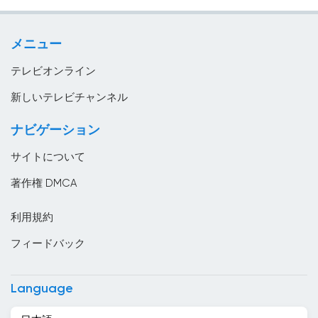
政略
イタリア
教育
イラク
メニュー
音楽
イラン
テレビオンライン
インド
新しいテレビチャンネル
インドネシア
ナビゲーション
ウズベキスタン
サイトについて
ウルグアイ
著作権 DMCA
エジプト
利用規約
エストニア
フィードバック
エチオピア
エルサルバドル
Language
オーストラリア