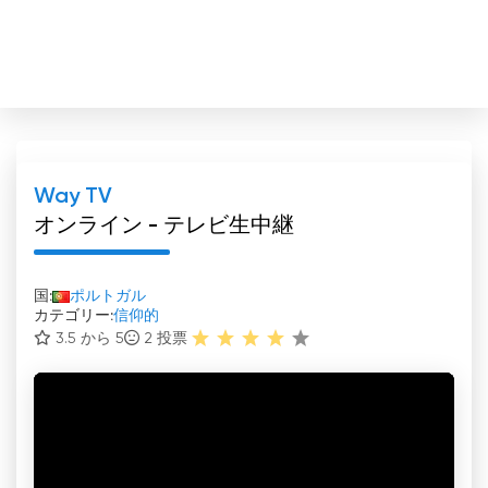
Way TV
オンライン - テレビ生中継
国:
ポルトガル
カテゴリー:
信仰的
3.5 から 5
2
投票