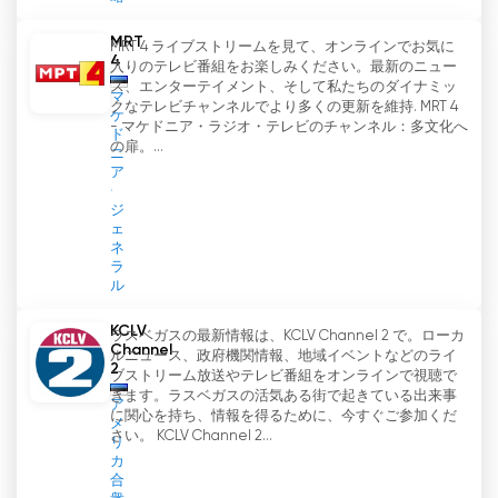
MRT
MRT 4 ライブストリームを見て、オンラインでお気に
4
入りのテレビ番組をお楽しみください。最新のニュー
ス、エンターテイメント、そして私たちのダイナミッ
マ
クなテレビチャンネルでより多くの更新を維持. MRT 4
ケ
- マケドニア・ラジオ・テレビのチャンネル：多文化へ
ド
の扉。...
ニ
ア
ジ
ェ
ネ
ラ
ル
KCLV
ラスベガスの最新情報は、KCLV Channel 2 で。ローカ
Channel
ルニュース、政府機関情報、地域イベントなどのライ
2
ブストリーム放送やテレビ番組をオンラインで視聴で
きます。ラスベガスの活気ある街で起きている出来事
ア
に関心を持ち、情報を得るために、今すぐご参加くだ
メ
さい。 KCLV Channel 2...
リ
カ
合