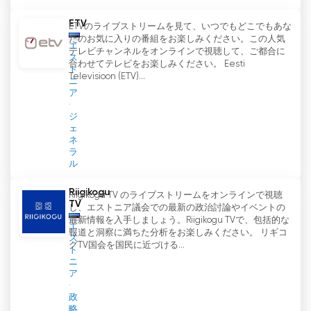
ETV
ETVのライブストリームを見て、いつでもどこでもあな
たのお気に入りの番組をお楽しみください。この人気
エ
テレビチャンネルをオンラインで視聴して、ご都合に
ス
合わせてテレビをお楽しみください。 Eesti
ト
Televisioon (ETV)...
ニ
ア
ジ
ェ
ネ
ラ
ル
Riigikogu
Riigikogu TV のライブストリームをオンラインで視聴
TV
し、エストニア議会での最新の政治討論やイベントの
最新情報を入手しましょう。Riigikogu TVで、包括的な
エ
報道と洞察に満ちた分析をお楽しみください。 リギコ
ス
グTV国会を国民に近づける...
ト
ニ
ア
政
略