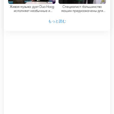
ットフォームを提供するという重要な役割を果たし
Живая музыка: дуэт Duo Hoog
Специалист: большинство
ている。ニュース、時事問題、ドキュメンタリー、
исполняет необычные и
машин предназначены для
娯楽番組、文化番組など、多様なコンテンツを提供
незнакомые произведения
использования 95 бензина
している。この総合的な番組編成により、ロシア語
もっと読む
圏の人々は、自分たちの言語と伝統を反映した情
報、娯楽、文化コンテンツにアクセスできる。
このチャンネルのターゲット視聴者に対するコミッ
トメントは、地域社会との関わりを深める努力にも
表れている。ETV+は、エストニアのロシア語人口
に関連する問題を扱うイベント、討論会、トークシ
ョーを頻繁に開催している。こうした取り組みは、
コミュニティに声を届けるだけでなく、帰属意識と
包括性を育むものでもある。
結論として、ETV+はエストニアの公共テレビ局
で、特にエストニアのロシア語話者人口を対象とし
ている。ロシア語の番組に重点を置き、オンライン
ストリーミングも利用できることから、このチャン
ネルは視聴者に総合的なメディア体験を提供しよう