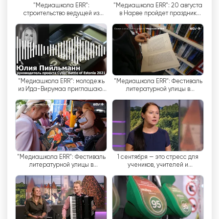
"Медиашкола ERR":
"Медиашкола ERR": 20 августа
の番組にアクセスし、チャンネルのコンテンツとつ
строительство ведущей из
в Нарве пройдет праздник
ながりを保つことができる。ライブストリーミング
Нарвы в Нарва-Йыэсуу
песни "Наведем мосты"
велодорожки завершено
が利用できるため、視聴者は従来のテレビが届かな
い場所でも、シームレスなテレビ体験を楽しむこと
ができる。
ETV+は、ロシア語を話す人々への対応やオンライ
"Медиашкола ERR": молодежь
"Медиашкола ERR": Фестиваль
ン・ストリーミングの利便性に努めているが、エス
из Ида-Вирумаа приглашают
литературной улицы в
принять участие в Cyber Battle
Таллинне. Команда Дмитрия
トニアの住民の間で人気を得るには難題がある。
of Estonia 2021
Пастухова
2018年現在、このチャンネルは潜在視聴者の1％に
も満たない。この視聴率の低さは、言語の壁やエス
トニア語を話す人口の大半の嗜好など、さまざまな
要因によるものと思われる。しかし、このチャンネ
ルの第一の目的はロシア語を話すコミュニティーに
"Медиашкола ERR": Фестиваль
1 сентября — это стресс для
литературной улицы в
учеников, учителей и
サービスを提供することであり、その成功はその文
Таллинне. Команда Евгения
родителей
脈の中で評価されるべきであることに注意すること
Завадского
が重要である。
ETV+は、エストニアにおけるロシア語番組のプラ