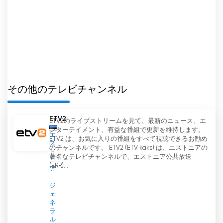
と努めている。ETV+はエストニア住民の間ではあ
まり人気がないかもしれないが、ロシア語コンテン
ツのプラットフォームを提供し、コミュニティ内の
包括性を育むことで、ターゲットとする視聴者にサ
ービスを提供するという重要な役割を果たしてい
る。
その他のテレビチャンネル
ETV+ ライブ TV ストリーミングを見る
ETV2
ETV2のライブストリームを見て、最新のニュース、エ
ンターテイメント、有益な番組で更新を維持します。
エ
ETV2 は、お気に入りの番組をすべて視聴できるお勧め
ス
のチャンネルです。 ETV2 (ETV kaks) は、エストニアの
ト
著名なテレビチャンネルで、エストニア公共放送
ニ
(ERR)...
ア
ジ
ェ
ネ
ラ
ル