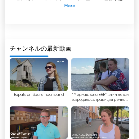
テレビチャンネルです。エストニアのロシア語を話
す人々に特に焦点を当てたETV+は、エストニアに
おけるロシア語番組のユニークなプラットフォーム
として際立っています。対応するETV2とは異な
り、ETV+はロシア語のみで放送され、視聴者に豊
かで多様なコンテンツ体験を提供している。
チャンネルの最新動画
ETV+設立以前は、ロシア語の番組はETV2チャンネ
ルで放送されていた。しかし、エストニアのロシア
語を話すコミュニティ特有の言語的・文化的要求に
応える必要性を認識し、ETV+は専用チャンネルと
して導入された。この動きは、包括性を促進し、ロ
シア語を話す人々に包括的なメディア体験を提供す
Expats on Saaremaa island
"Медиашкола ERR": этим летом
ることを目的としていた。
возродилась традиция речного
сообщения между Нарвой и
ライブストリームやオンラインテレビがますます普
Нарва-Йыесуу
及している今日のデジタル時代において、ETV+は
視聴者にオンラインでテレビを見るオプションを提
供することで、技術の進歩を受け入れている。これ
により視聴者は、いつでもどこからでもお気に入り