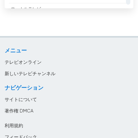
ローカルテレビ
イギリス
信仰的
イスラエル
政略
イタリア
教育
イラク
メニュー
音楽
イラン
テレビオンライン
インド
新しいテレビチャンネル
インドネシア
ナビゲーション
ウズベキスタン
サイトについて
ウルグアイ
著作権 DMCA
エジプト
利用規約
エストニア
フィードバック