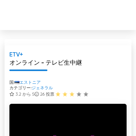
ETV+
オンライン - テレビ生中継
国:
エストニア
カテゴリー:
ジェネラル
3.2 から 5
26
投票