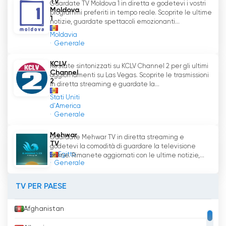
TV
aggiornate e pertinenti sugli eventi in Moldavia
Guardate TV Moldova 1 in diretta e godetevi i vostri
Moldova
programmi preferiti in tempo reale. Scoprite le ultime
e nel mondo. Gli spettatori possono anche
1
notizie, guardate spettacoli emozionanti...
guardare spettacoli di intrattenimento,
Moldavia
concorsi, serie e film, che completano l'offerta
Generale
di programmi del canale.
KCLV
Restate sintonizzati su KCLV Channel 2 per gli ultimi
Channel
Canale 3 vuole essere una fonte di
aggiornamenti su Las Vegas. Scoprite le trasmissioni
2
in diretta streaming e guardate la...
informazione e intrattenimento per i suoi
spettatori, riunendo in un unico luogo le ultime
Stati Uniti
d'America
notizie, i programmi televisivi, la musica, i film e
Generale
le serie. Grazie alle trasmissioni in diretta e alla
possibilità di guardare la TV in diretta, Channel
Mehwar
Guardate Mehwar TV in diretta streaming e
3 offre agli spettatori un'esperienza interattiva
TV
godetevi la comodità di guardare la televisione
e coinvolgente.
Egitto
online. Rimanete aggiornati con le ultime notizie,...
Generale
In conclusione, Canale 3 è un canale televisivo
TV PER PAESE
privato della Repubblica di Moldova che si
rivolge a un vasto pubblico, offrendo una
Afghanistan
gamma diversificata di programmi. Attraverso
le trasmissioni in diretta e la possibilità di