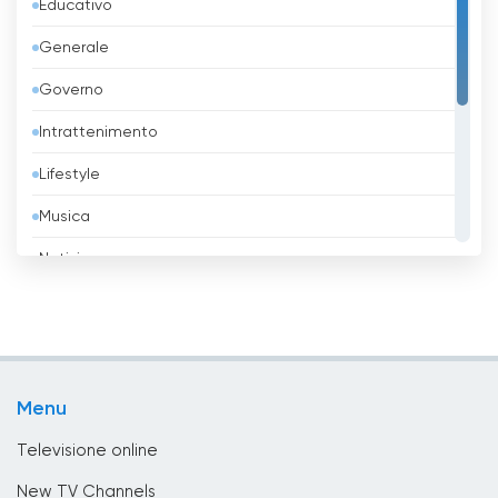
Educativo
Bangladesh
Generale
Barbados
Governo
Belgio
Intrattenimento
Belize
Lifestyle
Benin
Musica
Bhutan
Notizie
Bielorussia
Religione
Birmania
Sport
Bolivia
TV locali
Bosnia ed Erzegovina
Menu
Tv Shopping
Brasile
Televisione online
Brunei
New TV Channels