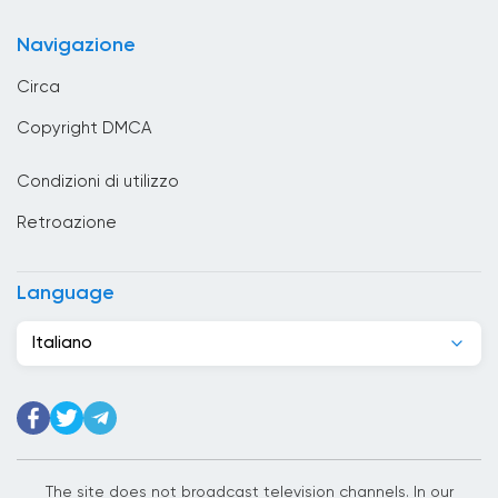
Bulgaria
Navigazione
Cambogia
Circa
Camerun
Copyright DMCA
Canada
Condizioni di utilizzo
Capo Verde
Retroazione
Chad
Cile
Language
Cina
Italiano
Cipro
Città del Vaticano
Colombia
Corea del Sud
The site does not broadcast television channels. In our