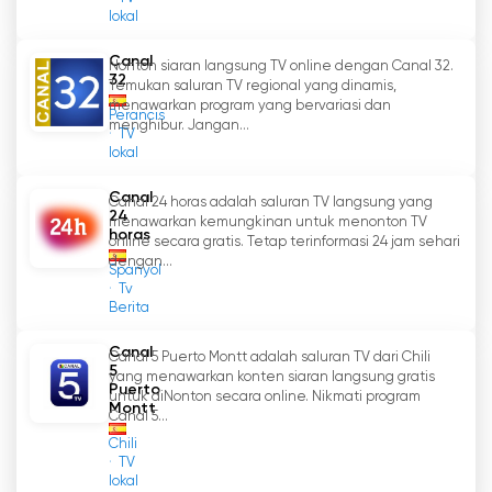
lokal
Canal
Nonton siaran langsung TV online dengan Canal 32.
32
Temukan saluran TV regional yang dinamis,
menawarkan program yang bervariasi dan
Perancis
menghibur. Jangan...
TV
lokal
Canal
Canal 24 horas adalah saluran TV langsung yang
24
menawarkan kemungkinan untuk menonton TV
horas
online secara gratis. Tetap terinformasi 24 jam sehari
dengan...
Spanyol
Tv
Berita
Canal
Canal 5 Puerto Montt adalah saluran TV dari Chili
5
yang menawarkan konten siaran langsung gratis
Puerto
untuk diNonton secara online. Nikmati program
Montt
Canal 5...
Chili
TV
lokal