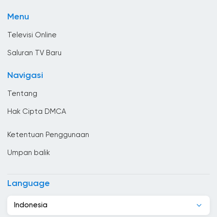
TV Olahraga
Bhutan
Menu
Tv umum
Bolivia
Televisi Online
Bosnia dan Herzegovina
Saluran TV Baru
Brasil
Navigasi
Britania Raya
Tentang
Brunei Darussalam
Hak Cipta DMCA
Bulgaria
Ketentuan Penggunaan
Ceko
Umpan balik
Chad
Chili
Language
Denmark
Indonesia
Djibouti