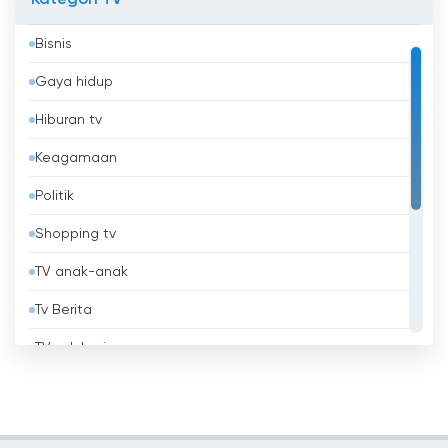
Kategori TV
Aruba
Bisnis
Australia
Gaya hidup
Austria
Hiburan tv
Azerbaijan
Keagamaan
Bahrain
Politik
Bangladesh
Shopping tv
Barbados
TV anak-anak
Belanda
Tv Berita
Belarus
TV edukasi
Belgia
TV lokal
Belize
Tv musik
Benin