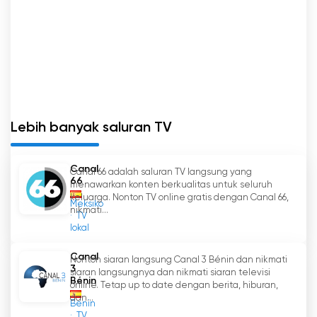
pengakuan pemirsanya, El Canal 54 diposisikan
sebagai jendela fundamental terhadap
realitas Burgos.
Canal 54 TV nonton live streaming
online
Lebih banyak saluran TV
Canal
Canal 66 adalah saluran TV langsung yang
66
menawarkan konten berkualitas untuk seluruh
keluarga. Nonton TV online gratis dengan Canal 66,
Meksiko
nikmati...
TV
lokal
Canal
Nonton siaran langsung Canal 3 Bénin dan nikmati
3
siaran langsungnya dan nikmati siaran televisi
Bénin
online. Tetap up to date dengan berita, hiburan,
dan...
Benin
TV