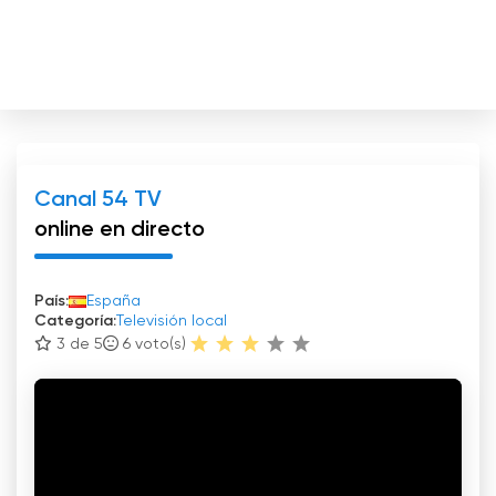
Canal 54 TV
online en directo
País:
España
Categoría:
Televisión local
3 de 5
6
voto(s)