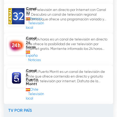
Canal
Vea la televisión en directo por Internet con Canal
32
32. Descubra un canal de televisión regional
Francia
dinámico, que ofrece una programación variada y...
Televisión
local
Canal
Canal 24 horas es un canal de televisión en directo
24
que ofrece la posibilidad de ver televisión por
horas
internet gratis. Mantente informado las 24 horas...
España
Noticias
Canal
Canal 5 Puerto Montt es un canal de televisión de
5
Chile que ofrece contenido en directo y gratuito
Puerto
para ver televisión por internet. Disfruta de la...
Montt
Chile
Televisión
local
TV POR PAÍS