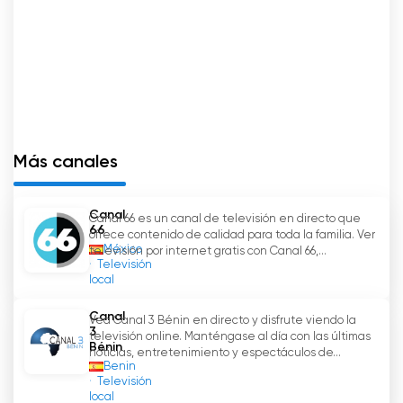
información veraz, han sido clave para ganarse
la fidelidad de los espectadores. Con su
amplia cobertura y el reconocimiento de la
audiencia, El Canal 54 se posiciona como una
ventana fundamental a la realidad burgalesa.
Canal 54 TV Ver transmisión en directo
Más canales
en línea
Canal
Canal 66 es un canal de televisión en directo que
66
ofrece contenido de calidad para toda la familia. Ver
México
televisión por internet gratis con Canal 66,...
Televisión
local
Canal
Vea Canal 3 Bénin en directo y disfrute viendo la
3
televisión online. Manténgase al día con las últimas
Bénin
noticias, entretenimiento y espectáculos de...
Benin
Televisión
local