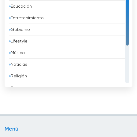
Educación
Azerbaidzhán
Entretenimiento
Bahréin
Gobierno
Bangladesh
Lifestyle
Barbados
Música
Belarus
Noticias
Bélgica
Religión
Belice
Shopping
Benin
Sport
Bhután
Televisión infantil
Bolivia
Televisión local
Bosnia y Herzegovina
Menú
TV pública
Brasil