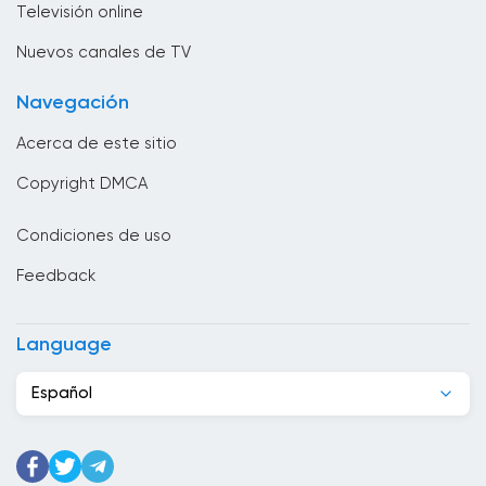
Televisión online
Brunei
Nuevos canales de TV
Bulgaria
Navegación
Cabo Verde
Acerca de este sitio
Camboya
Copyright DMCA
Camerún
Condiciones de uso
Canadá
Feedback
Chad
Chile
Language
China
Español
Chipre
Colombia