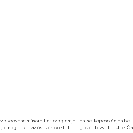
zze kedvenc műsorait és programjait online. Kapcsolódjon be
ja meg a televíziós szórakoztatás legjavát közvetlenül az Ön