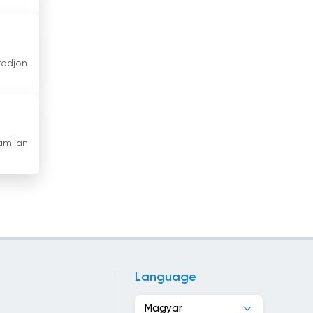
Irán
Írország
radjon
Izland
Izrael
Jamaica
amilan
Japán
Jemen
Jordánia
Kambodzsa
Language
Kamerun
Magyar