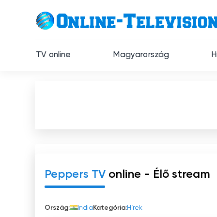
TV online
Magyarország
H
Peppers TV
online - Élő stream
Ország:
India
Kategória:
Hírek