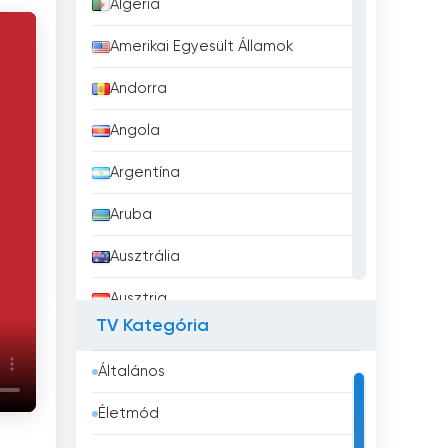
Algéria
Amerikai Egyesült Államok
Andorra
Angola
Argentína
Aruba
Ausztrália
Ausztria
TV Kategória
Azerbajdzsán
Általános
Bahrein
Életmód
Banglades