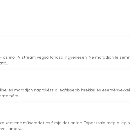
 - az élő TV stream végső forrása ingyenesen. Ne maradjon le sem
tó...
ine, és maradjon naprakész a legfrissebb hírekkel és eseményekkel
atornára...
d kedvenc műsorodat és filmjeidet online. Tapasztald meg a legj
el, amely...