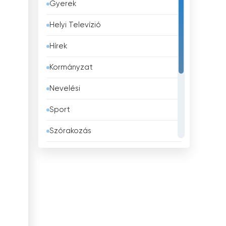
Gyerek
Barbados
Helyi Televízió
Belgium
Hírek
Belize
Kormányzat
Benin
Nevelési
Bhután
Sport
Bolívia
Szórakozás
Bosznia-Hercegovina
Tévé vásárlás
Brazília
Üzlet
Brunei
Vallás
Bulgária
Zene
Chile