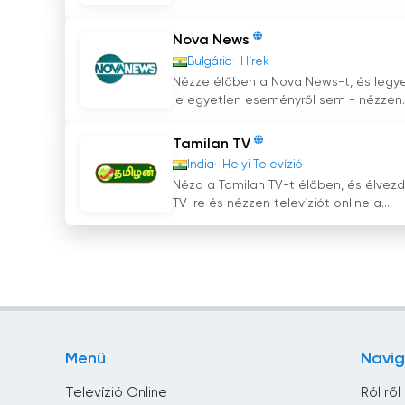
Nova News
Bulgária
Hírek
Nézze élőben a Nova News-t, és legyen
le egyetlen eseményről sem - nézzen..
Tamilan TV
India
Helyi Televízió
Nézd a Tamilan TV-t élőben, és élvez
TV-re és nézzen televíziót online a...
Menü
Navig
Televízió Online
Ról ről