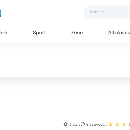
írek
Sport
Zene
Általános
3 az 5
4
szavazat