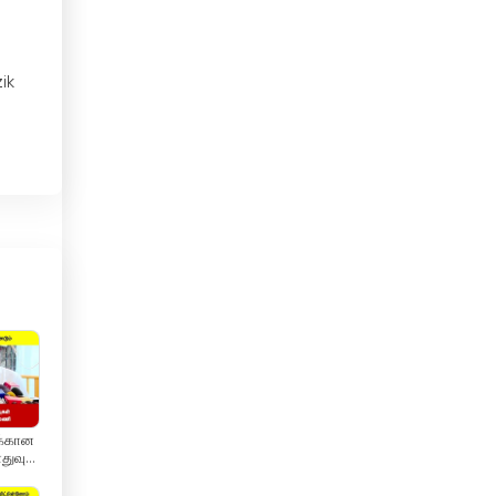
Ciprus
ik
Costa Rica
Csád
Csehország
Dánia
Dél-afrikai Köztársaság
Dél-Korea
Dominikai Köztársaság
Dzsibuti
ுக்கான
Ecuador
துவும்
 -
ணி