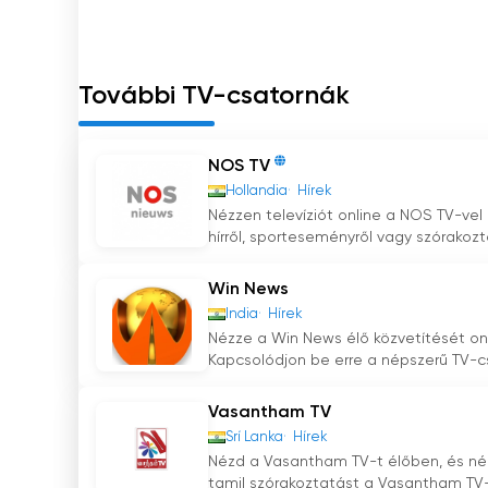
További TV-csatornák
NOS TV
Hollandia
Hírek
Nézzen televíziót online a NOS TV-vel
hírről, sporteseményről vagy szórakozta
Win News
India
Hírek
Nézze a Win News élő közvetítését onl
Kapcsolódjon be erre a népszerű TV-cs
Vasantham TV
Srí Lanka
Hírek
Nézd a Vasantham TV-t élőben, és néz
tamil szórakoztatást a Vasantham TV-v