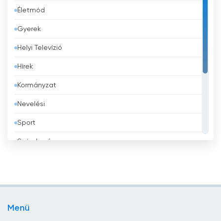
Életmód
Banglades
Gyerek
Barbados
Helyi Televízió
Belgium
Hírek
Belize
Kormányzat
Benin
Nevelési
Bhután
Sport
Bolívia
Szórakozás
Bosznia-Hercegovina
Tévé vásárlás
Brazília
Üzlet
Brunei
Vallás
Bulgária
Menü
Zene
Chile