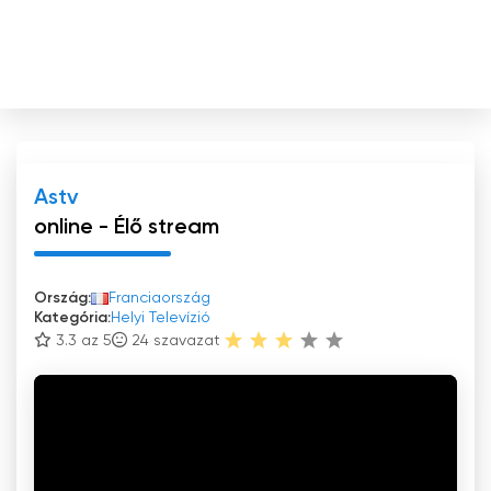
Astv
online - Élő stream
Ország:
Franciaország
Kategória:
Helyi Televízió
3.3 az 5
24
szavazat