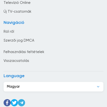
Televízió Online
Ciprus
Új TV-csatornák
Costa Rica
Navigáció
Csád
Ról ről
Csehország
Szerzői jog DMCA
Dánia
Felhasználási feltételek
Dél-afrikai Köztársaság
Visszacsatolás
Dél-Korea
Dominikai Köztársaság
Language
Dzsibuti
Magyar
Ecuador
Egyesült Arab Emírségek