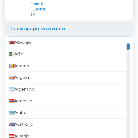
Emirati
Javna
TV
Televizija po državama
Albanija
Alžir
Andora
Angola
Argentina
Armenija
Aruba
Australija
Austrija