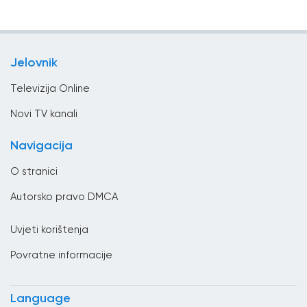
Brazil
Sport
Brunei
Vijesti
Bugarska
Jelovnik
Zabavni TV
Butan
Televizija Online
Čad
Novi TV kanali
Cape Verde
Navigacija
Češka Republika
O stranici
Čile
Autorsko pravo DMCA
Crna Gora
Uvjeti korištenja
Danska
Povratne informacije
Dominikanska Republika
Džibuti
Language