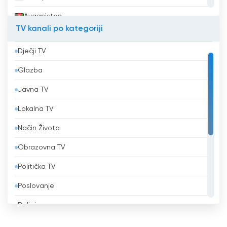
Avganistan
TV kanali po kategoriji
Azerbejdžan
Dječji TV
Bahrein
Glazba
Bangladeš
Javna TV
Barbados
Lokalna TV
Belgija
Način Života
Belize
Obrazovna TV
Benin
Politička TV
Bjelorusija
Poslovanje
Bolivija
Religiozna
Bosna i Hercegovina
Shopping TV