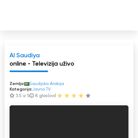
Al Saudiya
online - Televizija uživo
Zemlja:
Saudijska Arabija
Kategorija:
Javna TV
3.5 iz 5
8
glas(ovi)