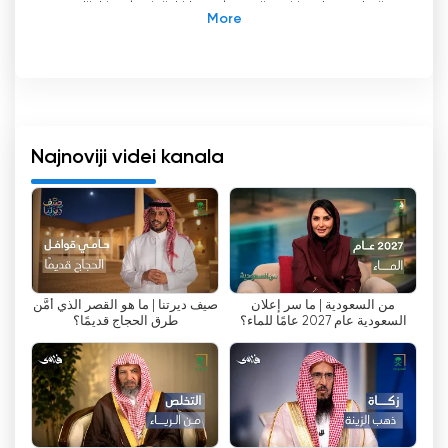
saudijski televizijski kanal za vijesti i zabavu koji
emitira na arapskom više od pet desetljeća. U
vlasništvu Saudi Broadcasting Authority (SBA),
koja je entitet u državnom vlasništvu kojim
upravlja Ministarstvo medija, Al Saudiya je vitalni
izvor informacija i zabave za mnoge ljude u
Saudijskoj Arabiji i šire.
Najnoviji videi kanala
Od službenog pokretanja 7. srpnja 1965., Al
Saudiya emitira na Bliskom istoku, u Europi i
Sjevernoj Americi, pružajući gledateljima
raznoliku ponudu programa. U početku je kanal
emitirao crno-bijelo iz svojih studija u Rijadu i
من السعودية | ما سر إعلان
صيف ديرتنا | ما هو القصر الذي أمَّن
Džedi. Međutim, 1974. godine, uvođenje
السعودية عام 2027 عامًا للماء؟
طرق الحجاج قديمًا؟
emitiranja u boji u Jeddahu i Meki označilo je
značajnu prekretnicu za kanal.
Jedan od značajnih aspekata Al Saudiye je
značajka prijenosa uživo, koja publici omogućuje
gledanje televizije online. Ovaj tehnološki