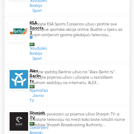
Saudijska
Arabija
Sport
KSA
Gledajte KSA Sports 3 prijenos uživo i pratite sve
Sports
uzbudljive sportske akcije online. Budite u tijeku sa
3
svojim omiljenim igrama gledajući televiziju...
Saudijska
Arabija
Sport
Alex
Otkrijte sadržaj Berlina uživo na "Alex Berlin tv".
Berlin
Gledajte prijenos uživo i uživajte u raznolikom
tv
lokalnom sadržaju na internetu. ALEX...
Njemačka
Javna
TV
Sharjah
Ostanite povezani uz prijenos uživo Sharjah TV-a.
TV
Gledajte televiziju na mreži kako biste istražili razne
sadržaje Sharjah Broadcasting Authority....
Ujedinjeni
Arapski