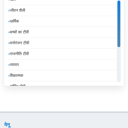
इज़राइल
जीवन शैली
इटली
धार्मिक
इंडोनेशिया
बच्चों का टीवी
इथियोपिया
मनोरंजन टीवी
इराक
राजनीति टीवी
ईरान
व्यापार
उज़्बेकिस्तान
शिक्षात्मक
उरुग्वे
शॉपिंग टीवी
एंडोरा
संगीत
एलजीरिया
समाचार
एस्तोनिया
सामान्य टीवी
ऑस्ट्रिया
मेनू