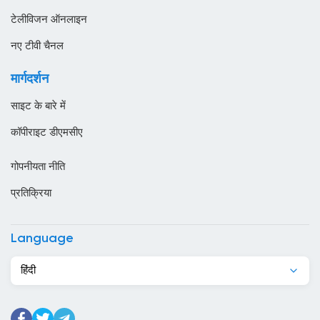
स्थानीय टीवी
ऑस्ट्रेलिया
टेलीविजन ऑनलाइन
ओमान
नए टीवी चैनल
कजाखस्तान
मार्गदर्शन
कतर
साइट के बारे में
कनाडा
कॉपीराइट डीएमसीए
कंबोडिया
गोपनीयता नीति
कांगो
प्रतिक्रिया
किर्गिज़स्तान
कुर्दिस्तान
Language
कुवैट
हिंदी
केन्या
केप वर्ड