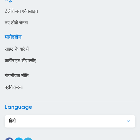
स्थानीय टीवी
ऑस्ट्रेलिया
टेलीविजन ऑनलाइन
ओमान
नए टीवी चैनल
कजाखस्तान
मार्गदर्शन
कतर
साइट के बारे में
कनाडा
कॉपीराइट डीएमसीए
कंबोडिया
गोपनीयता नीति
कांगो
प्रतिक्रिया
किर्गिज़स्तान
कुर्दिस्तान
Language
कुवैट
हिंदी
केन्या
केप वर्ड