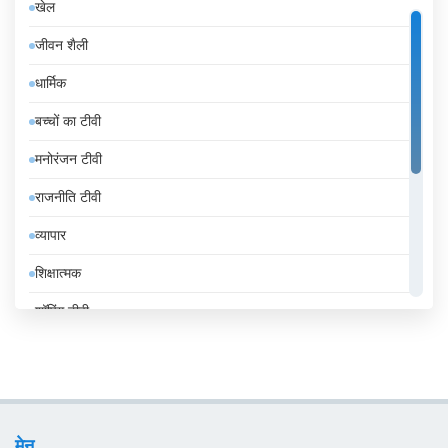
खेल
इज़राइल
जीवन शैली
इटली
धार्मिक
इंडोनेशिया
बच्चों का टीवी
इथियोपिया
मनोरंजन टीवी
इराक
राजनीति टीवी
ईरान
व्यापार
उज़्बेकिस्तान
शिक्षात्मक
उरुग्वे
शॉपिंग टीवी
एंडोरा
संगीत
एलजीरिया
समाचार
एस्तोनिया
सामान्य टीवी
ऑस्ट्रिया
मेनू