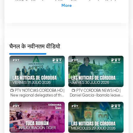
1987 में एवेनिडा डे लास ओलेरियास में स्थित अपने पहले स्टूडियो से
लेकर एवेनिडा डे कैडिज़ में स्थित अपने वर्तमान स्थान तक, पीटीवी
कॉर्डोबा ने स्थानीय टेलीविजन के विकास को देखा है और तीन दशकों
से अधिक समय से कॉर्डोबा के लोगों को विविध और गुणवत्तापूर्ण
कार्यक्रम प्रदान किए हैं।
पीटीवी कॉर्डोबा
'
एवेनिडा डे लास ओलेरियास पर स्थित पीटीवी कॉर्डोबा
चैनल के नवीनतम वीडियो
के पहले स्टूडियो मामूली थे, लेकिन उस समय के हिसाब से काफी
आधुनिक थे। इन्होंने स्थानीय टेलीविजन पेशेवरों को ऐसी सामग्री
बनाने और प्रसारित करने की सुविधा दी जिसने कॉर्डोबा के दर्शकों
का ध्यान आकर्षित किया। प्रौद्योगिकी के विकास के साथ-साथ,
पीटीवी कॉर्डोबा ने भी खुद को ढाला और आगे बढ़ा, और स्थानीय
टेलीविजन के क्षेत्र में एक अग्रणी संस्थान के रूप में स्थापित हो
📺 PTV NOTICIAS CÓRDOBA HD |
📺 PTV CÓRDOBA NEWS HD |
गया।
New regional delegates of the
Daniel García-Ibarrola leaves
Junta take office | Jul 31
City Council for the Regional
आज, पीटीवी कॉर्डोबा
'
चैनल के स्टूडियो एवेनिडा डी कैडिज़ पर
Government | ...
स्थित हैं, जो एक रणनीतिक स्थान है और यह चैनल द्वारा वर्षों में प्राप्त
प्रगति और महत्व को दर्शाता है। स्टूडियो अत्याधुनिक तकनीक से
सुसज्जित हैं जो हाई-डेफिनिशन कार्यक्रमों के निर्माण और प्रसारण
की अनुमति देते हैं, जिससे दर्शकों को उच्च गुणवत्ता वाला दृश्य अनुभव