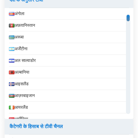
देश के अनुसार टीवी
अंगोला
अफ़ग़ानिस्तान
अरूबा
अर्जेंटीना
अल साल्वाडोर
अल्बानिया
आइसलैंड
आज़रबाइजान
आयरलैंड
आर्मीनिया
कैटेगरी के हिसाब से टीवी चैनल
इक्वेडोर