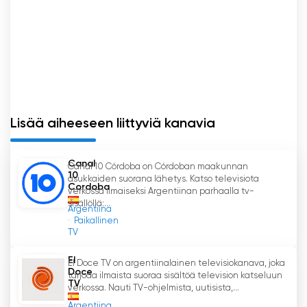
verkossa
Lisää aiheeseen liittyviä kanavia
Canal
Canal 10 Córdoba on Córdoban maakunnan
10
asukkaiden suorana lähetys. Katso televisiota
Cordoba
verkossa ilmaiseksi Argentiinan parhaalla tv-
sisällöllä:...
Argentiina
Paikallinen
TV
El
El Doce TV on argentiinalainen televisiokanava, joka
Doce
tarjoaa ilmaista suoraa sisältöä television katseluun
TV
verkossa. Nauti TV-ohjelmista, uutisista,...
Argentiina