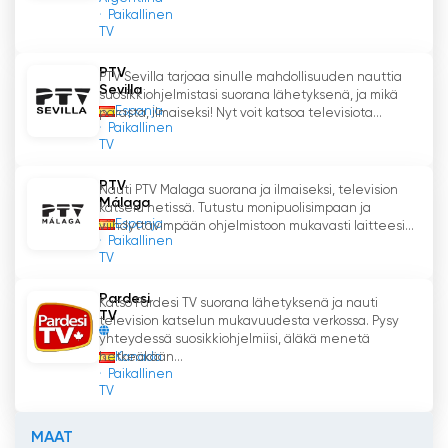
Paikallinen
TV
PTV
PTV Sevilla tarjoaa sinulle mahdollisuuden nauttia
Sevilla
suosikkiohjelmistasi suorana lähetyksenä, ja mikä
Espanja
parasta, ilmaiseksi! Nyt voit katsoa televisiota...
Paikallinen
TV
PTV
Nauti PTV Malaga suorana ja ilmaiseksi, television
Málaga
katselu netissä. Tutustu monipuolisimpaan ja
Espanja
viihdyttävimpään ohjelmistoon mukavasti laitteesi...
Paikallinen
TV
Pardesi
Katso Pardesi TV suorana lähetyksenä ja nauti
TV
television katselun mukavuudesta verkossa. Pysy
yhteydessä suosikkiohjelmiisi, äläkä menetä
Kanada
hetkeäkään...
Paikallinen
TV
MAAT