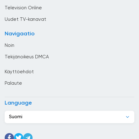
Yleiset
Chile
Television Online
Costa Rica
Uudet TV-kanavat
Djibouti
Navigaatio
Dominikaaninen tasavalta
Noin
Ecuador
Tekijänoikeus DMCA
Egypti
Käyttöehdot
El Salvador
Palaute
Espanja
Etelä-Afrikka
Language
Etiopia
Suomi
Filippiinit
Georgia