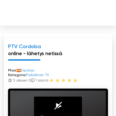
PTV Cordoba
online - lähetys netissä
Maa:
Espanja
Kategoria:
Paikallinen TV
5 alkaen 5
1
ääntä