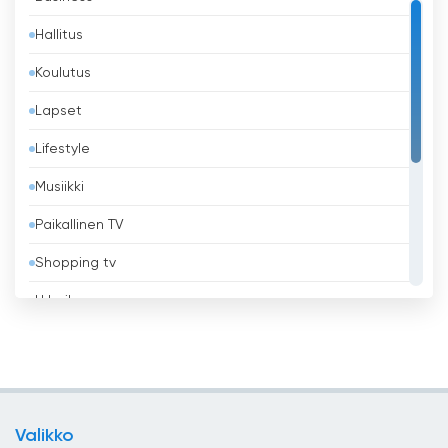
Bahrain
Hallitus
Bangladesh
Koulutus
Barbados
Lapset
Belgia
Lifestyle
Belize
Musiikki
Benin
Paikallinen TV
Bhutan
Shopping tv
Bolivia
Urheilu
Bosnia ja Hertsegovina
Uskonnollinen
Brasilia
Uutiset
Brunei
Viihde
Bulgaria
Valikko