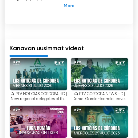
Cordoballa!
PTV Cordoba on paikallinen televisiokanava,
joka on jättänyt merkittävän jäljen Espanjan
Cordoban kaupungin television historiaan.
Ensimmäisistä studioistaan, jotka sijaitsivat
Avenida de las Olleríasilla vuonna 1987,
nykyiseen sijaintiinsa Avenida de Cádizilla, PTV
Kanavan uusimmat videot
Córdoba on todistanut paikallistelevision
kehitystä ja tarjonnut córdobalaisille
monipuolisia ja laadukkaita ohjelmia yli kolmen
vuosikymmenen ajan.
PTV Córdoban ensimmäiset studiot Avenida de
📺 PTV NOTICIAS CÓRDOBA HD |
📺 PTV CÓRDOBA NEWS HD |
las Olleríasilla olivat vaatimattomia mutta
New regional delegates of the
Daniel García-Ibarrola leaves
innovatiivisia siihen aikaan. Niiden avulla
Junta take office | Jul 31
City Council for the Regional
paikalliset televisioalan ammattilaiset
Government | ...
pystyivät tuottamaan ja lähettämään sisältöä,
joka kiinnitti córdobalaisen yleisön huomion.
Teknologian kehittyessä PTV Córdoba mukautui
ja kasvoi ja vakiinnutti asemansa paikallisen