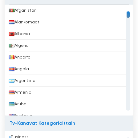
Afganistan
Alankomaat
Albania
Algeria
Andorra
Angola
Argentiina
Armenia
Aruba
Australia
Tv-Kanavat Kategorioittain
Azerbaidžan
Business