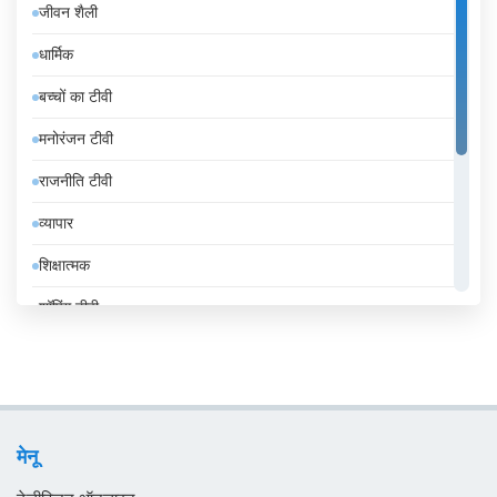
जीवन शैली
इटली
धार्मिक
इंडोनेशिया
बच्चों का टीवी
इथियोपिया
मनोरंजन टीवी
इराक
राजनीति टीवी
ईरान
व्यापार
उज़्बेकिस्तान
शिक्षात्मक
उरुग्वे
शॉपिंग टीवी
एंडोरा
संगीत
एलजीरिया
समाचार
एस्तोनिया
सामान्य टीवी
ऑस्ट्रिया
मेनू
स्थानीय टीवी
ऑस्ट्रेलिया