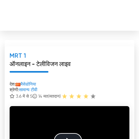
MRT 1
ऑनलाइन - टेलीविजन लाइव
देश:
मैसेडोनिया
श्रेणी:
सामान्य टीवी
3.6 में से 5
14
मत(मतदान)