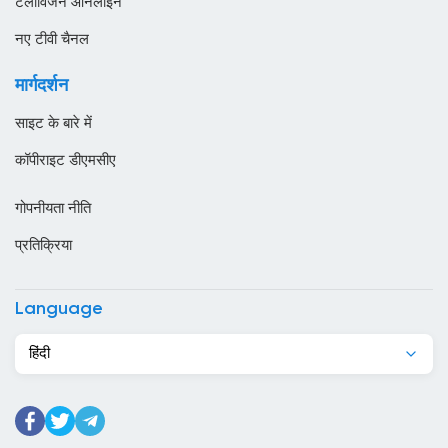
टेलीविजन ऑनलाइन
ओमान
नए टीवी चैनल
कजाखस्तान
मार्गदर्शन
कतर
साइट के बारे में
कनाडा
कॉपीराइट डीएमसीए
कंबोडिया
गोपनीयता नीति
कांगो
प्रतिक्रिया
किर्गिज़स्तान
कुर्दिस्तान
Language
कुवैट
हिंदी
केन्या
केप वर्ड
कैमरून