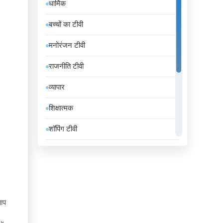
धार्मिक
इंडोनेशिया
बच्चों का टीवी
इथियोपिया
मनोरंजन टीवी
इराक
राजनीति टीवी
ईरान
व्यापार
उज़्बेकिस्तान
शिक्षात्मक
उरुग्वे
शॉपिंग टीवी
एंडोरा
संगीत
एलजीरिया
समाचार
एस्तोनिया
सामान्य टीवी
ऑस्ट्रिया
 आप
स्थानीय टीवी
ऑस्ट्रेलिया