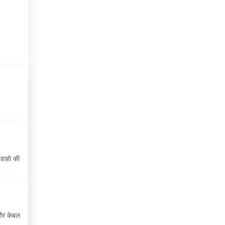
केप वर्ड
 के
कैमरून
कोटे डी आइवर
कोलंबिया
कोसोवो
कोस्टा रिका
क्यूबा
क्रोएशिया
डाहो की
ग्रीस
ग्वाटेमाला
घाना
 और केबल