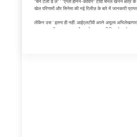
"चैने टेली डे ल"
'
"एग्लो हेनिन-कार्विन" टीवी चैनल खनन क्षेत्र क
खेल परिणामों और सिनेमा की नई रिलीज़ के बारे में जानकारी प्रा
लेकिन उस
'
इतना ही नहीं: आईएलटीवी अपने अमूल्य अभिलेखागार के
का अवसर भी प्रदान करता है। दर्शक इस प्रतिष्ठित क्षेत्र के महत्वप
द चैनल
'
इसकी खास विशेषता इसका रात्रिकालीन कार्यक्रम है। हर शा
प्रस्तुत करता है।
'
इन उभरते कलाकारों के लिए आम जनता के सा
2003 में स्थापित, ILTV का मुख्यालय ओइग्नीज़ में स्थित फोसे 9-9
क्षेत्र और उसके इतिहास से जुड़ाव। कम्युनिटी डी
'
एग्लोमरेशन डी
वित्तीय और रसद संबंधी सहायता प्रदान की।
पिछले कुछ वर्षों में, ILTV ने स्थानीय ऑडियो-विजुअल जगत में
करने का एक अनिवार्य माध्यम बन गया है। अपने विविध और उच्च-गुणव
आईएलटीवी सफलता और दृढ़ता का एक जीता-जागता उदाहरण है। तम
गुणवत्तापूर्ण सेवा प्रदान करना जारी रखा है। यह चैनल युवा प्र
संक्षेप में, "चैन टेले डे एल
'
एग्लो हेनिन-कार्विन टीवी चैनल खनन क्