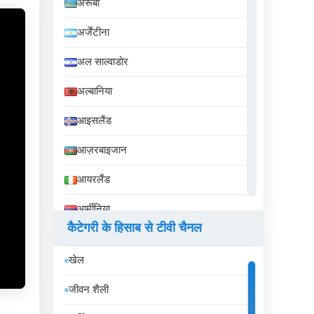
अरूबा
अर्जेंटीना
अल साल्वाडोर
अल्बानिया
आइसलैंड
आज़रबाइजान
आयरलैंड
आर्मीनिया
कैटेगरी के हिसाब से टीवी चैनल
इक्वेडोर
खेल
इज़राइल
जीवन शैली
इटली