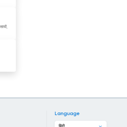
चाड
चिली
ायों,
चीन
चेक रिपब्लिक
जमैका
जर्मनी
जापान
ज़िबूटी
जॉर्जिया
जॉर्डन
Language
टर्की
हिंदी