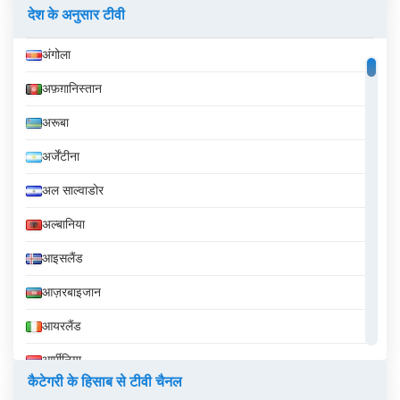
देश के अनुसार टीवी
अंगोला
अफ़ग़ानिस्तान
अरूबा
अर्जेंटीना
अल साल्वाडोर
अल्बानिया
आइसलैंड
आज़रबाइजान
आयरलैंड
आर्मीनिया
कैटेगरी के हिसाब से टीवी चैनल
इक्वेडोर