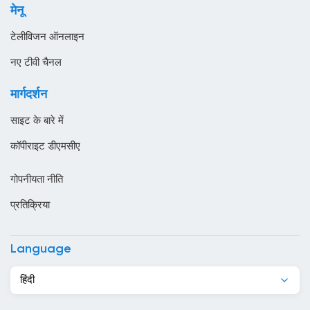
ऑस्ट्रिया
मेनू
स्थानीय टीवी
ऑस्ट्रेलिया
टेलीविजन ऑनलाइन
ओमान
नए टीवी चैनल
कजाखस्तान
मार्गदर्शन
कतर
साइट के बारे में
कनाडा
कॉपीराइट डीएमसीए
कंबोडिया
गोपनीयता नीति
कांगो
प्रतिक्रिया
किर्गिज़स्तान
कुर्दिस्तान
Language
कुवैट
हिंदी
केन्या