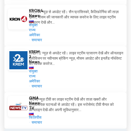
Russia Today - РТД अब ऑनलाइन लाइव
स्ट्रीमिंग देखें
KRON4
KRON4 न्यूज़ से अपडेट रहें। सैन फ्रांसिस्को, कैलिफ़ोर्निया की ताज़ा
News
ख़बरों, मौसम की जानकारी और व्यापक कवरेज के लिए लाइव स्ट्रीम
प्रसारण देखें और...
संयुक्त
राज्य
अमेरिका
समाचार
KREM
KREM 2 न्यूज़ से अपडेट रहें। लाइव स्ट्रीम प्रसारण देखें और ऑनलाइन
2
टेलीविजन पर नवीनतम ब्रेकिंग न्यूज़, मौसम अपडेट और इनलैंड नॉर्थवेस्ट
News
की व्यापक कवरेज...
संयुक्त
राज्य
अमेरिका
समाचार
GMA
जीएमए न्यूज़ टीवी का लाइव स्ट्रीम देखें और ताज़ा खबरों और
News
समसामयिक घटनाओं से अपडेट रहें। इस भरोसेमंद टीवी चैनल को
TV
ऑनलाइन देखें और अपनी सुविधानुसार...
फिलिपींस
समाचार