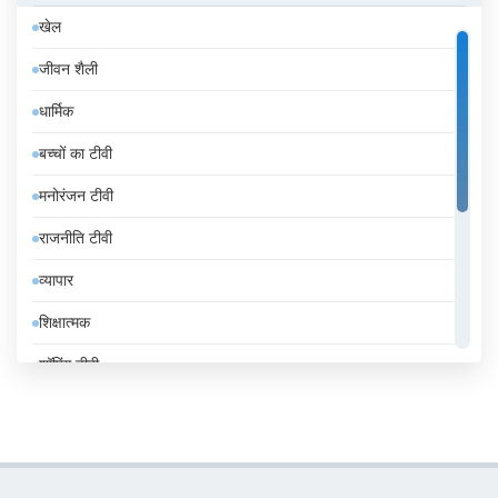
खेल
इज़राइल
जीवन शैली
इटली
धार्मिक
इंडोनेशिया
बच्चों का टीवी
इथियोपिया
मनोरंजन टीवी
इराक
राजनीति टीवी
ईरान
व्यापार
उज़्बेकिस्तान
शिक्षात्मक
उरुग्वे
शॉपिंग टीवी
एंडोरा
संगीत
एलजीरिया
समाचार
एस्तोनिया
सामान्य टीवी