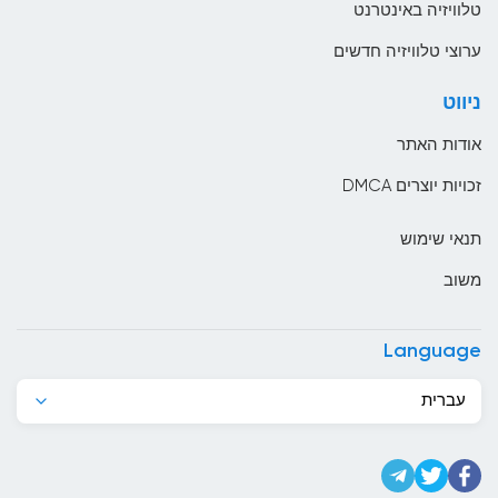
טלוויזיה באינטרנט
בהוטן
ערוצי טלוויזיה חדשים
בולגריה
ניווט
בוליביה
אודות האתר
בוסניה והרצגובינה
זכויות יוצרים DMCA
בחריין
תנאי שימוש
בלארוס
משוב
בלגיה
בליז
Language
בנגלדש
עברית
בנין
ברבדוס