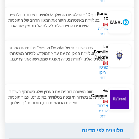
דתי
Kanal
ערוץ 10 - הפלטפורמה שלך לטלוויזיה בשידור חי ולצפייה
10
בטלוויזיה באינטרנט. חקור את המגוון הרחב של התוכניות
והשידורים החיים שלנו. לעולם אל תחמיץ שוב את...
שוודיה
דתי
La
צפו בשידור חי של La Familia Delafe ותיהנו ממיטב
Familia
הטלוויזיה המקוונת עם ערוץ המוקדש לבידור משפחתי.
Delafe
הצטרפו אלינו לחוויית צפייה מענגת שמפגישה את יקיריכם....
פורטו
ריקו
דתי
His
חווה העשרה רוחנית עם הערוץ שלו. השתתף בשידורי
Channel
סטרימינג בשידור חי וצפה בטלוויזיה באינטרנט עבור תוכניות
נוצריות מרוממות רוח, תורות תנ"ך, פולחן...
ארצות
הברית
דתי
טלוויזיה לפי מדינה