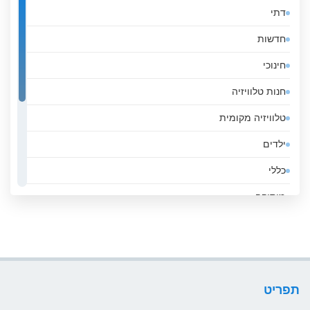
דתי
אלבניה
חדשות
אלג&#039;יריה
חינוכי
אנגולה
חנות טלוויזיה
אנדורה
טלוויזיה מקומית
אסטוניה
ילדים
אפגניסטן
כללי
אקוודור
מוסיקה
ארגנטינה
ממשלה
ארובה
סגנון חיים
ארמניה
ספורט
ארצות הברית
תפריט
עסקים
אתיופיה