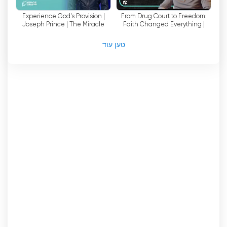
מקוונות, ערוץ זה מסוגל להגיע לקהל רחב, לחרוג
מגבולות גיאוגרפיים ולספק גישה לתוכניות נוצריות
Experience God's Provision |
From Drug Court to Freedom:
Joseph Prince | The Miracle
Faith Changed Everything |
לאנשים ברחבי העולם. נגישות זו משמעותית במיוחד
Channel Podcast
Eric's Story | Miracle Channel
עבור אלה שאולי אין להם גישה לכנסייה מקומית או
Testimonies
טען עוד
לקהילה נוצרית, מה שמאפשר להם לעסוק באמונתם
מהנוחות של ביתם.
לסיכום, ערוץ הטלוויזיה הנוצרי הפועל 24 שעות ביממה
מציע פלטפורמה ייחודית ורב ערך למאמינים לעסוק
באמונתם. באמצעות סטרימינג בשידור חי והיכולת
לצפות בטלוויזיה באינטרנט, לצופים יש גישה למגוון מגוון
של תוכניות שמקדמות אהבה, קבלה וסליחה. על ידי
קידום מלכות האלוהים באמצעות התקשורת הנוצרית,
ערוץ זה מבקש ליצור תרבות המטפחת צמיחה רוחנית
וחיבור בין צופיו.
Miracle Channel צפה בסטרימינג בשידור
חי באינטרנט