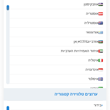
אוזבקיסטן
אוסטריה
אוסטרליה
אורוגוואי
אזרבייג&#039;אן
איחוד האמירויות הערביות
איטליה
אינדונזיה
איסלנד
איראן
ערוצים טלוויזיה קטגוריה
אירלנד
בידור
אל סלבדור