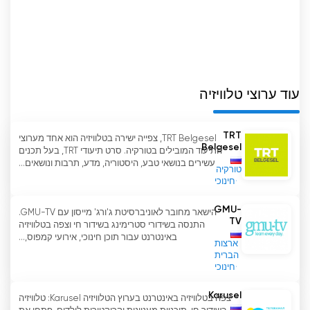
להיות נגיש ומעניין לכולם, אז הם החליטו ליצור ערוץ
טלוויזיה שישלב את מיטב המשאבים החינוכיים של
המדינה ויספק אותם לצופים.
ערוץ הטלוויזיה Prosveshchenie מציע מגוון תכנים
המאפשרים לצופים להרחיב את הידע שלהם וללמוד
עוד ערוצי טלוויזיה
משהו חדש. כאן תוכלו לצפות בהרצאות של מדענים
ואנשי חינוך מובילים, לבקר בסיורים וירטואליים
TRT
TRT Belgesel, צפייה ישירה בטלוויזיה הוא אחד מערוצי
במוזיאונים ובספריות ולראות סרטים דוקומנטריים על
Belgesel
התיעוד המובילים בטורקיה. סרט תיעודי TRT, בעל תכנים
אירועים היסטוריים מדעיים שונים.
עשירים בנושאי טבע, היסטוריה, מדע, תרבות ונושאים...
טורקיה
חינוכי
ערוץ הטלוויזיה של נאורות הוא ערוץ טלוויזיה חינוכי ארצי
המסייע לאנשים למצוא את מקומם בחיים.
GMU-
הישאר מחובר לאוניברסיטת ג'ורג' מייסון עם GMU-TV.
TV
התנסה בשידורי סטרימינג בשידור חי וצפה בטלוויזיה
Prosveschenie צפה בסטרימינג בשידור חי
באינטרנט עבור תוכן חינוכי, אירועי קמפוס,...
ארצות
באינטרנט
הברית
חינוכי
Karusel
צפה בטלוויזיה באינטרנט בערוץ הטלוויזיה Karusel: טלוויזיה