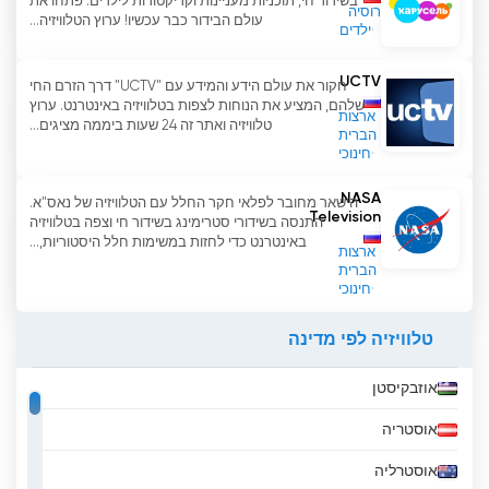
בשידור חי, תוכניות מעניינות וקריקטורות לילדים. פתחו את
רוסיה
עולם הבידור כבר עכשיו! ערוץ הטלוויזיה...
ילדים
UCTV
חקור את עולם הידע והמידע עם "UCTV" דרך הזרם החי
שלהם, המציע את הנוחות לצפות בטלוויזיה באינטרנט. ערוץ
ארצות
טלוויזיה ואתר זה 24 שעות ביממה מציגים...
הברית
חינוכי
NASA
הישאר מחובר לפלאי חקר החלל עם הטלוויזיה של נאס"א.
Television
התנסה בשידורי סטרימינג בשידור חי וצפה בטלוויזיה
באינטרנט כדי לחזות במשימות חלל היסטוריות,...
ארצות
הברית
חינוכי
טלוויזיה לפי מדינה
אוזבקיסטן
אוסטריה
אוסטרליה