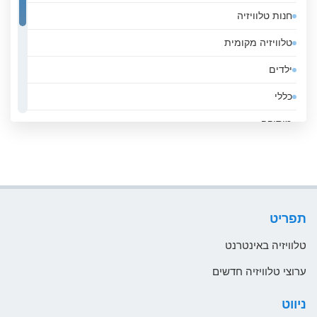
חנות טלוויזיה
אנדורה
טלוויזיה מקומית
אסטוניה
ילדים
אפגניסטן
כללי
אקוודור
מוסיקה
ארגנטינה
ממשלה
ארובה
סגנון חיים
ארמניה
ספורט
ארצות הברית
תפריט
עסקים
אתיופיה
טלוויזיה באינטרנט
בהוטן
ערוצי טלוויזיה חדשים
בולגריה
ניווט