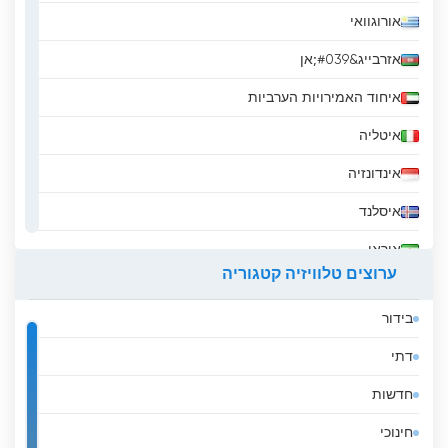
אורוגוואי
אזרבייג&#039;אן
איחוד האמירויות הערביות
איטליה
אינדונזיה
איסלנד
איראן
ערוצים טלוויזיה קטגוריה
אירלנד
בידור
אל סלבדור
דתי
אלבניה
חדשות
אלג&#039;יריה
חינוכי
אנגולה