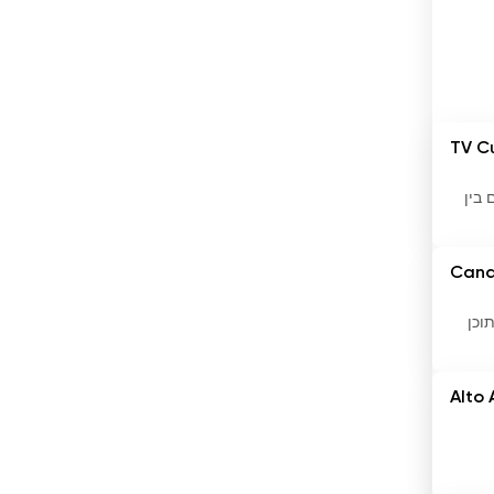
ברבדוס
ברוניי
ברזיל
ג&#039;יבוטי
TV C
ג&#039;מייקה
ם בין
גאורגיה
Cana
גאנה
וכן
גואטמלה
גרמניה
Alto 
דנמרק
דרום אפריקה