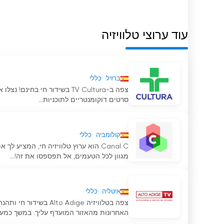
עניין חברתי, קאנאל 33 ביססה את עצמה כאחד הערוצים החשובים ביותר בטלוויזיה הקטלונית.
Canal 33 צפה בסטרימינג בשידור חי באינטרנט
עוד ערוצי טלוויזיה
ברזיל
כללי
צפה ב-TV Cultura בשידור חי 
סרטים דוקומנטריים לתוכניות...
קולומביה
כללי
Canal C הוא ערוץ טלוויזיה חי, המצי
מגוון לכל הטעמים, אל תפספסו את זה!...
איטליה
כללי
צפה בטלוויזיה  Adige
האחרונות מהאזור המועדף עליך. במשך כמעט 10.