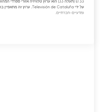
על ידי evisión de Cataluña
ומדעיים-חברתיים.
עם מסלול
התמקדותו בתרבות, במוזיקה ובנושאים בעלי עניין חברתי 
"תרבות 33", יש לצופים הזדמנות להתעמק בעולם 
סיקור נרחב של אירועי תרבות בקטלוניה, כמו פסטיבלי מ
עם תוכניות כמו "סונ
בנוסף, Canal 33 מקדיש חללים גם למוזיקה קלאסית, ג
ciutat invisible" מעלה הערוץ לשולחן נושא
מציעות מבט ביקורתי וקפדני על הבעיות המשפיעות על ה
בקיצור, Canal 33 היא אופציית טלוויזיה י
לערוץ התייחסות לאותם צופים המחפשים טלוויזיה איכות