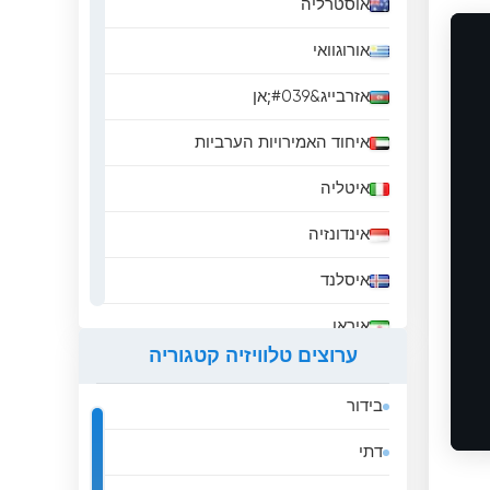
אוסטרליה
אורוגוואי
אזרבייג&#039;אן
איחוד האמירויות הערביות
איטליה
אינדונזיה
איסלנד
איראן
ערוצים טלוויזיה קטגוריה
אירלנד
בידור
אל סלבדור
דתי
אלבניה