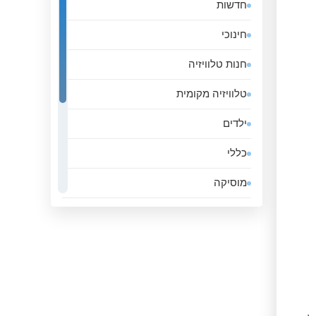
חדשות
אלג&#039;יריה
חינוכי
אנגולה
חנות טלוויזיה
אנדורה
טלוויזיה מקומית
אסטוניה
ילדים
אפגניסטן
כללי
אקוודור
מוסיקה
ארגנטינה
ממשלה
ארובה
סגנון חיים
ארמניה
ספורט
ארצות הברית
עסקים
אתיופיה