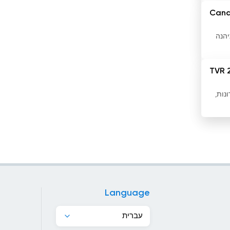
האיטי
Cana
הודו
יהנה
הולנד
TVR 
הונג קונג
רונות,
הונגריה
הונדורס
המלדיביים
הממלכה המאוחדת
הרפובליקה הדומיניקנית
Language
הרפובליקה של קונגו
עברית
וייטנאם