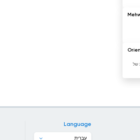
ונצואלה
Mehw
חוף השנהב
טג&#039;יקיסטן
טורקיה
Orie
טורקמניסטן
חות של
טייוואן
טרינידד וטובגו
יוון
יפן
Language
ירדן
עברית