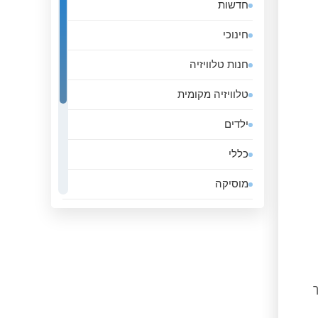
חדשות
אלג&#039;יריה
חינוכי
אנגולה
חנות טלוויזיה
אנדורה
טלוויזיה מקומית
אסטוניה
ילדים
אפגניסטן
כללי
אקוודור
מוסיקה
ארגנטינה
ממשלה
ארובה
סגנון חיים
ארמניה
ספורט
ארצות הברית
ך
עסקים
אתיופיה