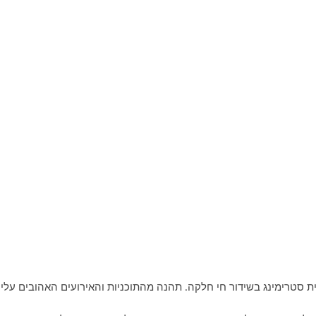
ינטרנט עם PPTV HD 36, המציע חווית סטרימינג בשידור חי חלקה. תהנה מהתוכניות והאירועים האהובים עלי