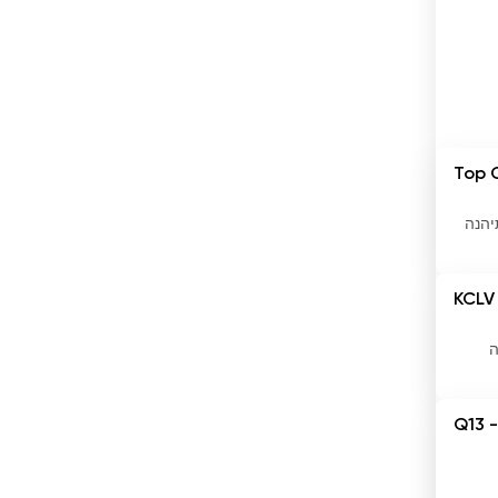
האיטי
הודו
הולנד
הונג קונג
Top 
הונגריה
יהנה
הונדורס
KCLV
המלדיביים
הממלכה המאוחדת
ה
הרפובליקה הדומיניקנית
Q13 -
הרפובליקה של קונגו
וייטנאם