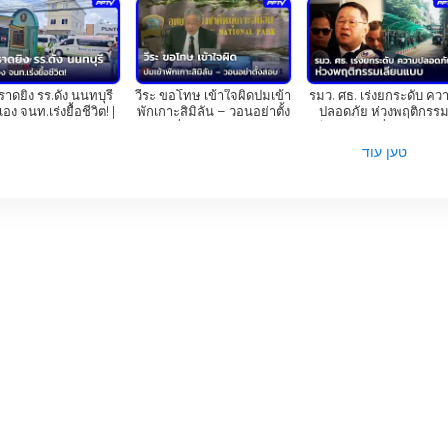
בעידן הדיגיטלי של היום, היכולת לצפות בטלוויזיה באינטרנט הפכה חשובה יותר ויותר. ערוץ PPTV HD 36 מזהה זאת ומציע
ת לקהל לגשת לתוכניות ולאירועים האהובים עליהם בכל זמן ובכל מקום.
าดยิง รร.ดัง นนทบุรี
วีระ ขอโทษ เข้าใจผิดปมเข้า
รมว. ศธ. เร่งยกระดับ คว
בין אם אתה בבית, בעבודה או בדרכים, אתה יכול להישאר מחובר עם ערוץ PPTV HD 36 ולעולם לא לפספס את החדשות
เอง จนท.เร่งยื้อชีวิต! |
พักเกาะสิมิลัน – วอนอย่าตั้ง
ปลอดภัย ห่วงพฤติกรร
่ยงทันข่าว | 7 ส.ค. 69
สอบ | เที่ยงทันข่าว | 7 ส.ค. 69
เลียนแบบ | เที่ยงทันข่าว |
ส.ค. 69
טען עוד
טלוויזיה המציג תכניות איכותיות, החל מחדשות ועד סרטים, דרמות, תוכניות בידור ואירועי
ושידורים חיים, ערוץ זה מבטיח שהקהל יהיה מלא במידע ובידור לאורך כ
ותח לצפייה, ב-PPTV HD ערוץ 36 יש משהו לכולם.