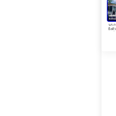
ברבדוס
ברוניי
ברזיל
นร.กร
ยิงตัว
เที
ג&#039;יבוטי
ג&#039;מייקה
ל
גאורגיה
גאנה
גואטמלה
גרמניה
דנמרק
דרום אפריקה