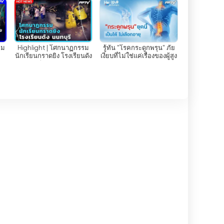
אירועים אלה, ערוץ PPTV HD 36 מאפשר לצופים לטבול את עצמם בהתרגשות ובתשוקה של ספורט, לא משנה היכן הם נמצאים.
אפשרויות סטרימינג בשידור חי לתוכניות שלו, המאפשרו
าม
Highlight | โศกนาฏกรรม
รู้ทัน "โรคกระดูกพรุน" ภัย
ม
นักเรียนกราดยิง โรงเรียนดัง
เงียบที่ไม่ใช่แค่เรื่องของผู้สูง
 7
นนทบุรี | PPTV News | 7
อายุ| Health me please
האחרונות או הבידור.
ส.ค. 69
by BDMS
לסיכום, ערוץ PPTV HD 36 הוא ערוץ 
ספורט בעלי שם עולמי. עם מחויבותו לספק סיקור מקיף 
היום. בין אם אתם מחפשים את עדכוני החדשות האחרונים או מחפשים סרט מ
PPTV HD 36 צפה בסטרימינג בשידור חי באינטרנט