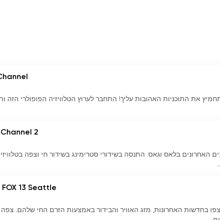
Channel
חמיץ את התוכניות האהובות עליך! התחבר לערוץ הטלוויזיה הפופולרי הזה ות
 Channel 2
 KCLV 2 לקבלת העדכונים האחרונים בלאס וגאס. התנסה בשידורי סטרימינג בשידור חי וצפה בטלוויזי
 FOX 13 Seattle
שאר מעודכן עם Q13 - FOX 13 Seattle! צפו בחדשות האחרונות, מזג האוויר והבידור באמצעות הזרם החי שלהם. צפה