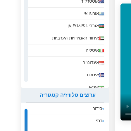
אוסטרליה
אורוגוואי
אזרבייג&#039;אן
איחוד האמירויות הערביות
איטליה
אינדונזיה
איסלנד
איראן
ערוצים טלוויזיה קטגוריה
אירלנד
בידור
אל סלבדור
דתי
אלבניה