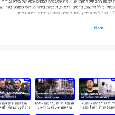
נותנות מענה למגוון רחב של תחומי עניין, מה שמבטיח לצופים שפע של מידע ובידור
וכניות, כולל חדשות, סרטים, דרמות, תוכניות בידור ואירועי ספורט בעלי ש
ינים הבולטים של ערוץ PPTV HD 36 הוא הסיקור החדשותי המקיף שלו. מהבוקר עד הערב, הצופים יכולים לצפות
בשידורים חיים של החדשות המובילות המתרחשות הן מקומיות והן בינלאומיות. היום מתחיל בתוכנית חדשות הבוקר "Thieng
ובנות האחרונות על אירועים אקטואליים. המופע הזה נותן את הטון להיום,
לאורך כל היום, ערוץ PPTV HD 36 ממשיך להעביר תוכניות חדשות כמו "Khem Khao Yen" ו-"Khem Khao Yen וברחבי העו
ה, כלכלה, סוגיות חברתיות ועוד. על ידי הצעת מגוון רחב של תוכניות
לצופים תהיה גישה לסיקור מקיף ומעמיק של האירועים החשובים ביותר המתרחשים ברחבי
וכניות החדשות שלו, ערוץ PPTV HD 36 מציע גם מבחר רחב של תוכניות בידור. מדרמות שובות לב ועד סרטים מרגשים,
 שונים. בין אם אתה במצב רוח למותחן מותח או לרומנטיקה מחממת לב
ภาคส่วนระดมสรรพ
เกิดเหตุยิงภายใน รร.ดังย่าน
ผู้เห็นเหตุการณ์ เล่านาท
ע בסיקור של אירועי ספורט ברמה עולמית. בין אם זה כדורגל, כדורסל, טניס או כל ספורט פופול
ลงพื้นที่หาแรงจูงใจก่อ
บางกรวย เจ็บ-ตายหลาย
นร.ปีนรั้วหนี โทรแจ้งเหตุ
 จับข่าวคุย | 7 ส.ค. 69
ราย | จับข่าวคุย | 7 ส.ค. 69
จับข่าวคุย | 6 ส.ค. 69
בספורטאים האהובים עליהם בפעולה. על ידי אספקת שידורים חיים של