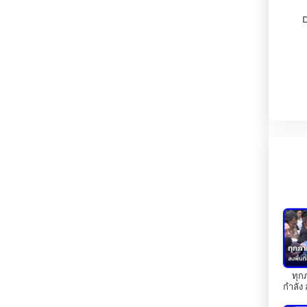
ם
בהוטן
בולגריה
בוליביה
בוסניה והרצגובינה
בחריין
לם".
בלארוס
בלגיה
בליז
,
בנגלדש
ทุก
בנין
רי
กำลัง 
เหตุ|