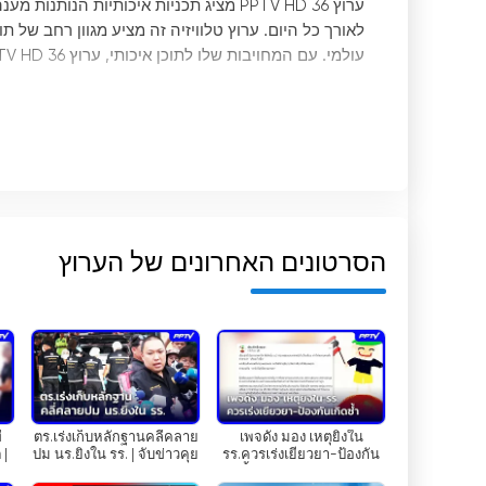
ערוץ PPTV HD 36 מציג תכניות איכותיות ה
לאורך כל היום. ערוץ טלוויזיה זה מציע מגוון רחב של ת
עולמי. עם המחויבות שלו לתוכן איכותי, ערוץ PPTV HD 36 הפך ליעד מומלץ עבור קהלים המחפשים ידע ובידור כאחד.
אחד המאפי
Than Khao", המספקת לצופים את העדכונים והת
ומבטיח שהקהל מודע היטב כבר מההתחלה.
מופעים אלה מכסים מגוון רחב של נושאים, כולל פוליטיק
הסרטונים האחרונים של הערוץ
חדשות, ערוץ PPTV HD 36 מבטיח ש
העולם.
בנוסף לת
הצופים יכולים ליהנות ממגוון ז
'
אנרים המתאימים לטעמים
ב-PPTV HD ערוץ 36 יש משהו לכולם.
ี
ตร.เร่งเก็บหลักฐานคลี่คลาย
เพจดัง มอง เหตุยิงใน
יתר על כן, ערוץ PPTV HD 36 ידו
 |
ปม นร.ยิงใน รร. | จับข่าวคุย
รร.ควรเร่งเยียวยา-ป้องกัน
| 7 ส.ค. 69
เกิดซ้ำ | จับข่าวคุย | 7 ส.ค. 69
אחר, ערוץ זה מבטיח שאוהדים יוכלו לצפות בקבוצות ו