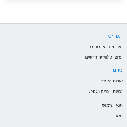
ממשלה
ארובה
סגנון חיים
ארמניה
ספורט
ארצות הברית
תפריט
עסקים
אתיופיה
טלוויזיה באינטרנט
בהוטן
ערוצי טלוויזיה חדשים
בולגריה
ניווט
בוליביה
אודות האתר
בוסניה והרצגובינה
זכויות יוצרים DMCA
בחריין
תנאי שימוש
בלארוס
משוב
בלגיה