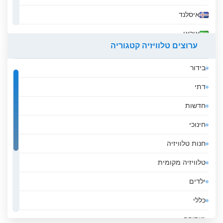
איסלנד
איראן
ערוצים טלוויזיה קטגוריה
אירלנד
בידור
אל סלבדור
דתי
אלבניה
חדשות
אלג&#039;יריה
חינוכי
אנגולה
חנות טלוויזיה
אנדורה
טלוויזיה מקומית
אסטוניה
ילדים
אפגניסטן
כללי
אקוודור
מוסיקה
ארגנטינה