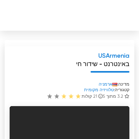
USArmenia
באינטרנט - שידור חי
מדינה:
ארמניה
קטגוריה:
טלוויזיה מקומית
3.2 מתוך 5
21
קולות