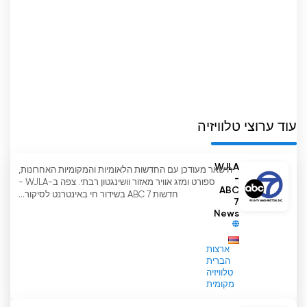
לסיכום, רשת הטלוויזיה של ארמניה חוללה מהפכה בנוף
הטלוויזיה הארמנית בארצות הברית. עם התכנות
האיכותיות שלה, המחויבות להפקת תוכן משלה וגישה
חדשנית לסטרימינג מקוון.
USArmenia צפה בסטרימינג בשידור חי
באינטרנט
עוד ערוצי טלוויזיה
WJLA
הישאר מעודכן עם החדשות הלאומיות והמקומיות האחרונות,
-
ספורט ומזג אוויר מאזור וושינגטון רבתי. צפה ב-WJLA -
ABC
חדשות ABC 7 בשידור חי באינטרנט לסיקור...
7
News
ארצות
הברית
טלוויזיה
מקומית