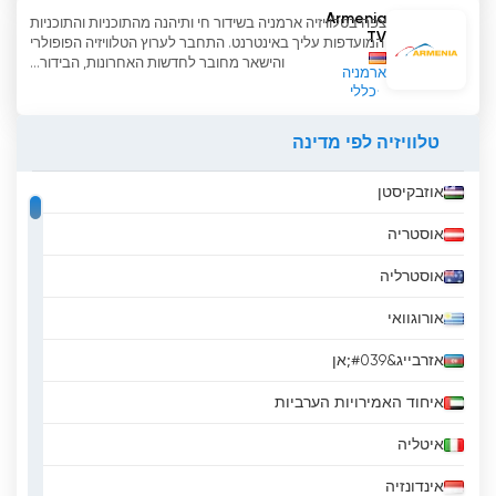
Armenia
צפה בטלוויזיה ארמניה בשידור חי ותיהנה מהתוכניות והתוכניות
TV
המועדפות עליך באינטרנט. התחבר לערוץ הטלוויזיה הפופולרי
והישאר מחובר לחדשות האחרונות, הבידור...
ארמניה
כללי
טלוויזיה לפי מדינה
אוזבקיסטן
אוסטריה
אוסטרליה
אורוגוואי
אזרבייג&#039;אן
איחוד האמירויות הערביות
איטליה
אינדונזיה