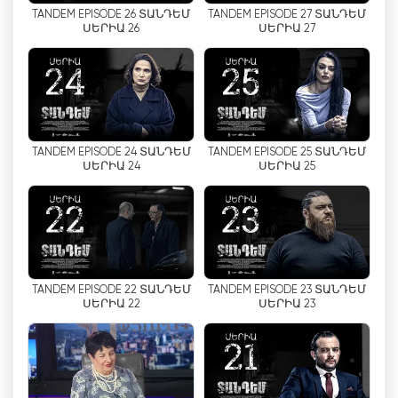
TANDEM EPISODE 26 ՏԱՆԴԵՄ
TANDEM EPISODE 27 ՏԱՆԴԵՄ
ՍԵՐԻԱ 26
ՍԵՐԻԱ 27
אחד ההתקדמות המשמעותיות ביותר שעשתה
USArmenia TV הוא הזמינות שלה לסטרימינג מקוון.
מתוך הכרה בנוף המדיה המתפתח ובביקוש הגובר לתוכן
דיגיטלי, USArmenia TV מאפשרת לצופים לצפות
בטלוויזיה באינטרנט באמצעות תכונת הסטרימינג החי
שלה. זה לא רק הרחיב את טווח ההגעה של הערוץ
TANDEM EPISODE 24 ՏԱՆԴԵՄ
TANDEM EPISODE 25 ՏԱՆԴԵՄ
מעבר למכשירי טלוויזיה מסורתיים אלא גם הפך אותו
ՍԵՐԻԱ 24
ՍԵՐԻԱ 25
לנגיש יותר לדור הצעיר שצורך מדיה בעיקר דרך
פלטפורמות מקוונות. על ידי אימוץ הטכנולוגיה הזו,
USArmenia TV חיזקה את מעמדה כרשת טלוויזיה
בעלת חשיבה קדימה וחדשנית.
אי אפשר להפריז בהשפעה של שירות הסטרימינג המקוון
TANDEM EPISODE 22 ՏԱՆԴԵՄ
TANDEM EPISODE 23 ՏԱՆԴԵՄ
של USArmenia TV. זה לא רק אפשר לצופים להתעדכן
ՍԵՐԻԱ 22
ՍԵՐԻԱ 23
בפרקים שהוחמצו ולצפות בתוכניות האהובות עליהם
כשנוח להם, אלא גם קירב את הפזורה הארמנית.
באמצעות סטרימינג בשידור חי, חברי הקהילה הארמנית
ברחבי ארצות הברית יכולים להישאר מחוברים לתרבות,