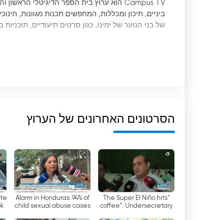
Campus TV הוא ערוץ בית הספר הדיגיטלי הרא
ביניים, תיכון ומכללות, המחפשים תכנות מגוונות, חינו
של בני הנוער של ימינו, כגון סרטים תיעודיים, תוכניות בי
Campus TV מתאפיין בהצעת תכנות בריא, אינפו
שתלמידים יוכלו לקבל מידע, לבדר וללמוד בצורה מהנה.
לצפות בתכנות מתי שהם רוצים.
אחת האטרקציות
שמשתמשים אינם זקוקים לחיבור כבל כדי לצפות בתכנות.
המשתמשים יכולים לצפות בתכנות חי מכל מכשיר, כגון
הסרטונים האחרונים של הערוץ
Campus TV מציעה מגוון תכנים כדי שהתלמידים
חינוכיות, סרטים תיעודיים, סדרות, מהדורות חדשות, תוכנ
כך שמשתמשים יכולים לצפות בתכנות מתי שהם רוצים.
בקיצור, Campus TV הוא ערוץ בית הספר
תכנות בריא, אינפורמטיבי ומשעשע, עם מרכיב חינוכי ג
ate
Alarm in Honduras: 94% of
"The Super El Niño hits
מכשיר, וללא צורך בחיבור לכבלים. זה הופך את הערוץ
ok
child sexual abuse cases
coffee": Undersecretary
in
go unpunished
of Coffee Growing warns