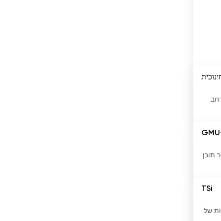
האיטי
הודו
הולנד
הונג קונג
ינוכית
הונגריה
ון רחב
הונדורס
GMU
המלדיביים
הממלכה המאוחדת
עבור תוכן
הרפובליקה הדומיניקנית
TSi
הרפובליקה של קונגו
ות של
וייטנאם