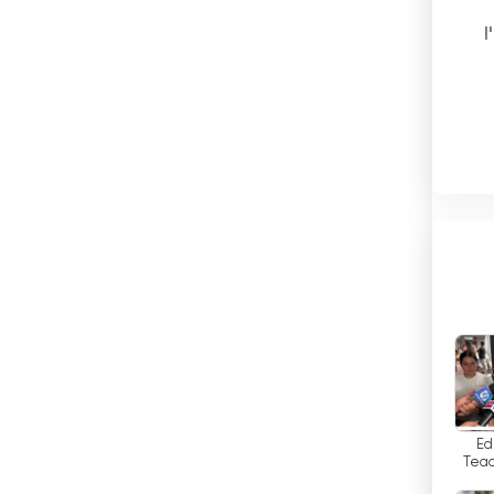
ן
בהוטן
בולגריה
בוליביה
בוסניה והרצגובינה
בחריין
בלארוס
ת
בלגיה
בליז
בנגלדש
ל
Ed
בנין
Teac
extor