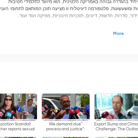
שון והיחיד בהגדרה גבוהה באמריקה הלטינית. הוא מיועד לתלמידי חטיבות
כיות ומשעשעות. פלטפורמה דיגיטלית זו מציעה תוכן המותאם לתחומי העניי
דור, סדרות, חדשות, דיונים, תוכניות חינוכיות, מוזיקה ועוד ועוד.
רמטיבי ומשעשע, עם מרכיב חינוכי גבוה. פלטפורמה זו מציעה תוכן איכותי כך
 בנוסף לתוכן חי, הוא מציע גם תוכן לפי דרישה כך שמשתמשים יכולים
 המרכזיות של Campus TV היא האפשרות לצפות בטלוויזיה דרך האינטרנט בחינם. משמעות הדבר היא
 זה הופך את הערוץ לנגיש לכל מי שיש לו חיבור לאינטרנט. בנוסף,
 מחשבים, סמארטפונים וטאבלטים.
 יוכלו ללמוד ולהסיח את דעתם בו זמנית. פלטפורמה דיגיטלית זו מציעה תוכניו
יות בידור, דיונים, מוזיקה ועוד ועוד. בנוסף, הוא מציע גם תוכן לפי דרישה
 הדיגיטלי הראשון והיחיד בהגדרה גבוהה באמריקה הלטינית. פלטפורמה זו מציעה
בוה. בנוסף, המשתמשים יכולים לצפות בשידור חי ובתכנות לפי דרישה מכ
ucation Scandal!
"We demand due
Export Slump and Clim
 לאופציה מצוינת עבור תלמידים המחפשים דרך מהנה ללמוד.
her reports sexual
process and justice":
Challenge: The Outlo
tion in exchange for
CODEH speaks out on the
for the Palm Oil Sector 