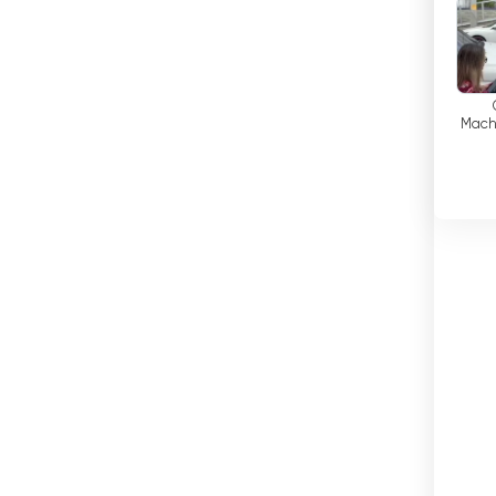
ברבדוס
te
ברוניי
ברזיל
Mach
to P
ג&#039;יבוטי
Muni
ג&#039;מייקה
גאורגיה
גאנה
גואטמלה
גרמניה
דנמרק
דרום אפריקה