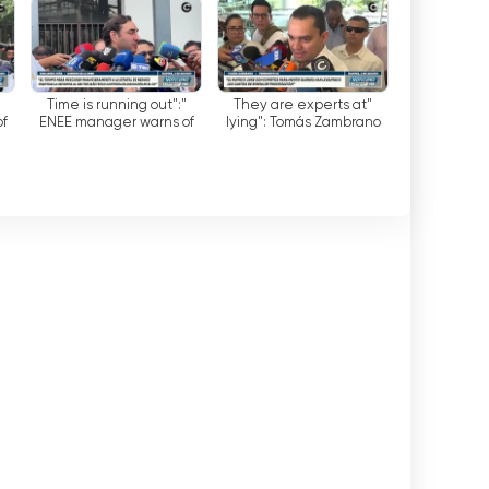
of severe impact on crops
Campus Tv צפה בסטרימינג בשידור חי באינטרנט
"Time is running out":
"They are experts at
of
ENEE manager warns of
lying": Tomás Zambrano
h-
serious financial risk if
lashes out at Libre over
reform is not approved
energy reforms