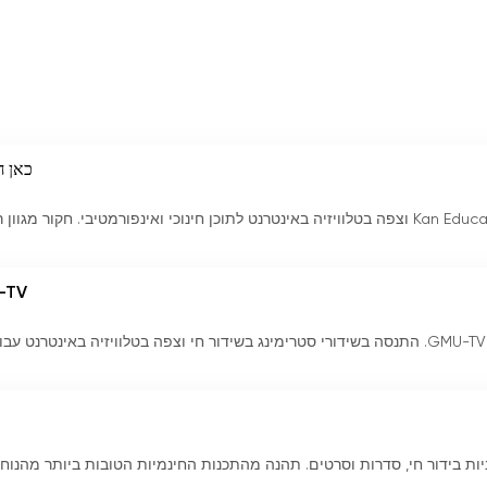
כאן ח
התנסה בשידור חי של ערוץ הטלוויזיה Kan Educational וצפה בטלוויזיה באינטרנט לתוכן חינוכי ואינפורמטיבי. חקור מגו
-TV
הישאר מחובר לאוניברסיטת ג'ורג' מייסון עם GMU-TV. התנסה בשידורי סטרימינג בשידור חי וצפה בטלוויזיה באינטרנט 
תכניות בידור חי, סדרות וסרטים. תהנה מהתכנות החינמיות הטובות ביותר מהנוח