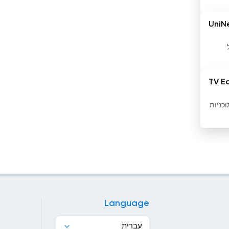
ונצואלה
UniNe
חוף השנהב
ל
טג&#039;יקיסטן
טורקיה
TV E
טורקמניסטן
ם תוכניות
טייוואן
טרינידד וטובגו
יוון
יפן
Language
ירדן
עברית