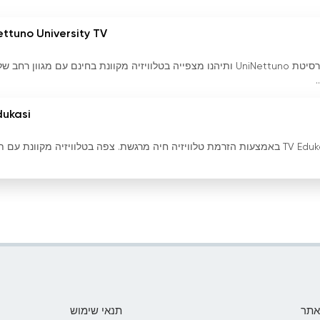
ttuno University TV
צפו בשידור החי של ערוץ הטלוויזיה של אוניברסיטת UniNettuno ותיהנו מצפייה בטלוויזיה מקוונת בחינם עם מגוון רחב ש
dukasi
תהנה מחוויית למידה אינטראקטיבית עם TV Edukasi באמצעות הזרמת טלוויזיה חיה מרגשת. צפה בטלוויזיה מקוונת ע
אתר
תנאי שימוש