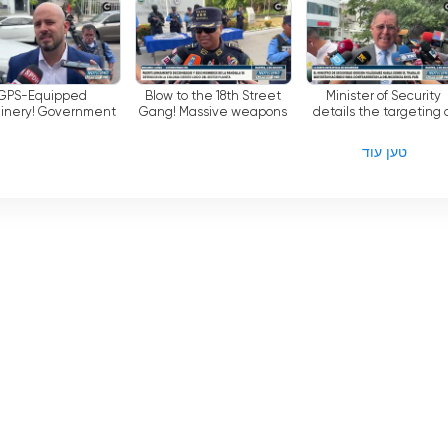
aching positions
Juan Orlando Hernández
Honduras
case
GPS-Equipped
Blow to the 18th Street
Minister of Security
inery! Government
Gang! Massive weapons
details the targeting 
rovide Equipment to
cache seized and 6
police resources in hig
cipalities for Road
arrested in Cerrito Lindo
crime areas
טען עוד
Repairs
neighb...