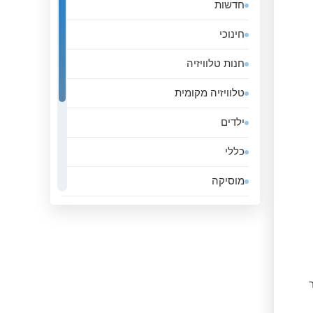
חדשות
אלג&#039;יריה
חינוכי
אנגולה
חנות טלוויזיה
אנדורה
טלוויזיה מקומית
אסטוניה
ילדים
אפגניסטן
כללי
אקוודור
מוסיקה
ארגנטינה
ממשלה
ארובה
סגנון חיים
ארמניה
ספורט
ארצות הברית
ר
עסקים
אתיופיה