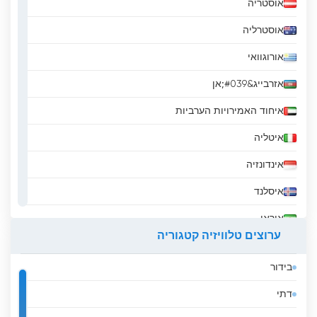
אוסטריה
אוסטרליה
אורוגוואי
אזרבייג&#039;אן
איחוד האמירויות הערביות
איטליה
אינדונזיה
איסלנד
איראן
ערוצים טלוויזיה קטגוריה
אירלנד
בידור
אל סלבדור
דתי
אלבניה