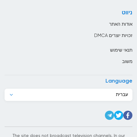
בולגריה
ניווט
בוליביה
אודות האתר
בוסניה והרצגובינה
זכויות יוצרים DMCA
בחריין
תנאי שימוש
בלארוס
משוב
בלגיה
בליז
Language
בנגלדש
עברית
בנין
ברבדוס
ברוניי
ברזיל
The site does not broadcast television channels. In our