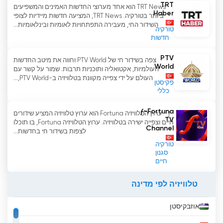
TRT
TRT News הוא אחד מערוצי החדשות האמינים והמשפיעים
Haber
ביותר בטורקיה. TRT News, המציעה חדשות מיידיות לצופי
השידור החי, מעבירה התפתחויות לאומיות ובינלאומיות...
טורקיה
חדשות
PTV
צפה בשידור חי של PTV World וחווה את מיטב החדשות
World
העולמיות, אקטואליה ותוכניות תרבות. שמור על קשר עם
העולם על ידי צפייה מקוונת בטלוויזיה ב-PTV World,...
פקיסטן
כללי
ƒ~Fortuna
ƒ~ ערוץ הטלוויזיה Fortuna הוא ערוץ טלוויזיה המציע שידורים
TV
חיים וצפייה ישירה בטלוויזיה. ערוץ הטלוויזיה Fortuna, בו תוכלו
Channel
לצפות בשידור חי בחדשות...
טורקיה
סגנון
חיים
טלוויזיה לפי מדינה
אוזבקיסטן