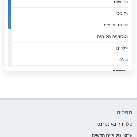
חדשות
אלג&#039;יריה
חינוכי
אנגולה
חנות טלוויזיה
אנדורה
טלוויזיה מקומית
אסטוניה
ילדים
אפגניסטן
כללי
אקוודור
מוסיקה
ארגנטינה
ממשלה
ארובה
סגנון חיים
ארמניה
ספורט
ארצות הברית
תפריט
עסקים
אתיופיה
טלוויזיה באינטרנט
בהוטן
ערוצי טלוויזיה חדשים