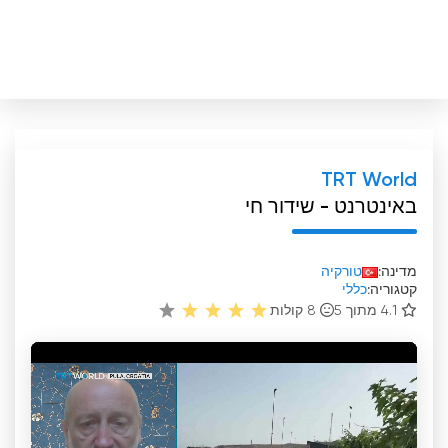
TRT World
באינטרנט - שידור חי
מדינה:
טורקיה
קטגוריה:
כללי
4.1 מתוך 5
8
קולות