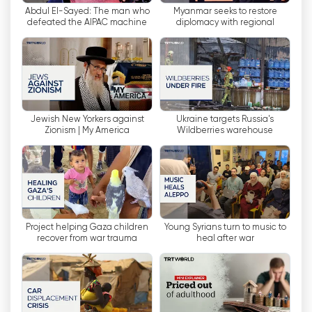
Abdul El-Sayed: The man who
Myanmar seeks to restore
העולם.
defeated the AIPAC machine
diplomacy with regional
countries
כערוץ טלוויזיה בינלאומי, TRT World שואף להשמיע
את קולה של טורקיה ברחבי העולם. על ידי שידור
באנגלית, המטרה היא להציג את נקודת המבט של
טורקיה לצופים ברחבי העולם. בדרך זו, הוא מספק
פלטפורמה לאנשים שרוצים ללמוד יותר על התרבות,
Jewish New Yorkers against
Ukraine targets Russia's
ההיסטוריה והאירועים העכשוויים של טורקיה.
Zionism | My America
Wildberries warehouse
לסיכום, TRT World הוא ערוץ טלוויזיה בינלאומי
המחליף את TRT Int. משדר באנגלית, מטרתו להציג את
נקודת המבט של טורקיה לצופים ברחבי העולם. הוא
מציע מגוון רחב של תוכן לצופיה, המכסה מגוון נושאים
כמו גם חדשות חסרות פניות ואמינות.
Project helping Gaza children
Young Syrians turn to music to
recover from war trauma
heal after war
TRT World צפה בסטרימינג בשידור חי
באינטרנט