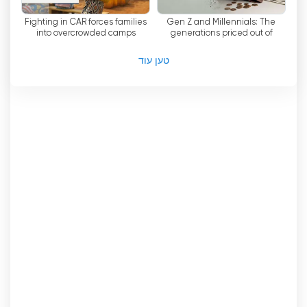
Fighting in CAR forces families
Gen Z and Millennials: The
into overcrowded camps
generations priced out of
adulthood
טען עוד