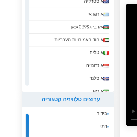
אוסטרליה
אורוגוואי
אזרבייג&#039;אן
איחוד האמירויות הערביות
איטליה
אינדונזיה
איסלנד
איראן
ערוצים טלוויזיה קטגוריה
אירלנד
בידור
אל סלבדור
דתי
אלבניה