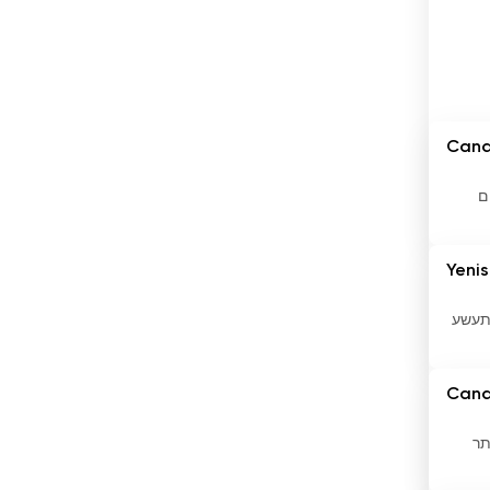
ברבדוס
ברוניי
ברזיל
ג&#039;יבוטי
Cana
ג&#039;מייקה
ים
גאורגיה
Yenis
גאנה
השתעשע
גואטמלה
גרמניה
Cana
דנמרק
תר
דרום אפריקה