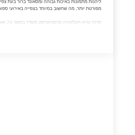
מפורטת יותר, מה שחשוב במיוחד בצפייה באירועי ספורט
מרכז ע
מהתוכניות האהובות עליהם בכל שעה של היום. הודות לכ
המעניינות.
הסיקור 
לצופים להתעדכן בכל האירועים המתרחשים באזור. מרכז
המקומיים, כמו גם עבור כל מי שמתעניין באירועים באזו
החברה שלנו היא סביבת תקשורת לאנשים מצליחים. אנו 
הצוות שלנו מורכב מאנשי מקצוע הבוחרים בקפידה ומכיני
אנו מנסים לספק לך רק את הטוב ביותר.
מרכז ערוצי הטלוויזיה קרסנויארסק היא אחת מחברות הט
הזמן ושואף להיות הטוב ביותר עבורו.