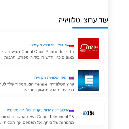
TV Channel Center Krasnoyarsk צפה בסטרימינג בשידור חי באינטרנט
עוד ערוצי טלוויזיה
אורוגוואי
טלוויזיה מקומית
 Punta del Este
מגוונים כגון חדשות, בידור, ספורט, תרבות,...
רוסיה
טלוויזיה מקומית
ערוץ הטלוויזיה Yenisei ה
בכל עת, תהנה ממגוון רחב של...
הרפובליקה הדומיניקנית
טלוויזיה מקומית
Canal Telecanal 28 היא 
מהנוחות של ביתך. אל תפספס אף תוכנית ועקו