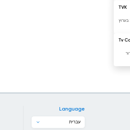
האיטי
TVK
הודו
ת בערוץ
הולנד
Tv C
הונג קונג
ור
הונגריה
הונדורס
המלדיביים
הממלכה המאוחדת
הרפובליקה הדומיניקנית
Language
הרפובליקה של קונגו
עברית
וייטנאם