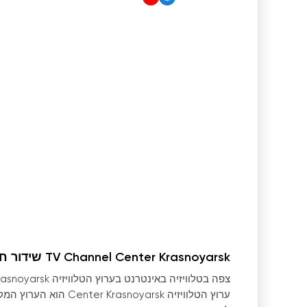
TV Channel Center Krasnoyarsk שידור חי בחינם
צפה בטלוויזיה באינטרנט בערוץ הטלוויזיה Center Krasnoyarsk בשידור חי. תכניות באיכות מעולה, מגוון תכניות לכל המשפחה.