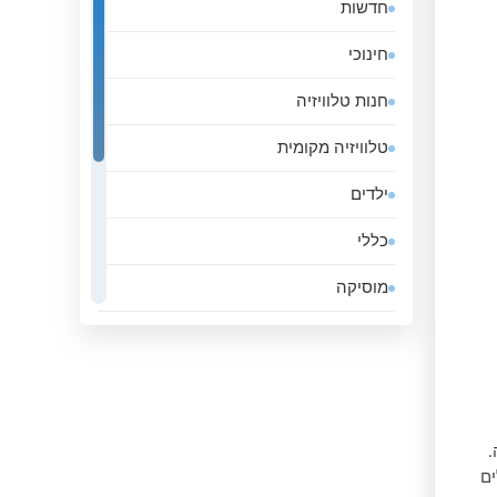
חדשות
אלג&#039;יריה
חינוכי
אנגולה
חנות טלוויזיה
אנדורה
טלוויזיה מקומית
אסטוניה
ילדים
אפגניסטן
כללי
אקוודור
מוסיקה
ארגנטינה
ממשלה
ארובה
סגנון חיים
ארמניה
ספורט
ארצות הברית
עסקים
 יכולים
אתיופיה