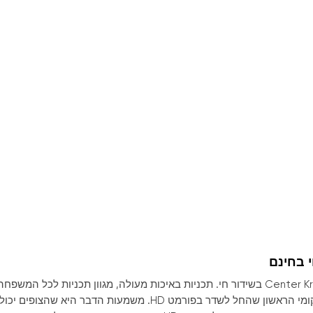
ערוץ הטלוויזיה Center Krasnoyarsk הוא הערוץ המקומי הראשון שהחל לשדר בפורמט HD. משמעות הדבר היא שהצופים