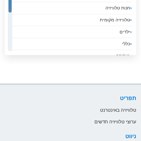
חנות טלוויזיה
אנדורה
טלוויזיה מקומית
אסטוניה
ילדים
אפגניסטן
כללי
אקוודור
מוסיקה
ארגנטינה
ממשלה
ארובה
סגנון חיים
ארמניה
ספורט
ארצות הברית
תפריט
עסקים
אתיופיה
טלוויזיה באינטרנט
בהוטן
ערוצי טלוויזיה חדשים
בולגריה
ניווט