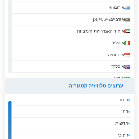
אורוגוואי
אזרבייג&#039;אן
איחוד האמירויות הערביות
איטליה
אינדונזיה
איסלנד
איראן
ערוצים טלוויזיה קטגוריה
אירלנד
בידור
אל סלבדור
דתי
אלבניה
חדשות
אלג&#039;יריה
חינוכי
אנגולה