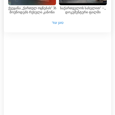
מרגשת, רומנטיקה מחממת לב או הרפתקה עמוסת
אקשן, ב-Formula TV יש משהו לכולם.
36 ქვეყანა „ქართულ ოცნებას“
„საქართველოს სახელით“ —
მოუწოდებს რუსული კანონი
დოკუმენტური ფილმი
გააუქმოს
უკრაინაში მებრძოლ
בנוסף להיצע הבידור שלה, פורמולה TV מציגה גם
ქართულ ლეგიონზე
טען עוד
תוכניות חברתיות-פוליטיות שמתעמקות בנושאים
ונושאים חשובים. תוכניות אלו מספקות פלטפורמה
לדיונים ודיונים, ומאפשרות לצופים לקבל תובנות על
הנוף החברתי והפוליטי של גאורגיה. על ידי הכללת
תוכניות כאלה בהרכב שלה, פורמולה TV מוכיחה את
מחויבותה לטפח אזרחים מושכלים ומעורבים.
לסיכום, פורמולה TV הוא ערוץ טלוויזיה המציע מגוון
מגוון של תכנים לצופיו. מהשידור הבלעדי של סדרת
הטלוויזיה בעלת הדירוג הגבוה "נשות אשתי" ועד למבחר
רחב של סדרות וסרטי טלוויזיה גרוזיניים וזרים, פורמולה
TV נותנת מענה לצרכי הבידור של הקהל שלה. בנוסף,
עם מהדורות החדשות האמינות ואפשרות הסטרימינג
בשידור חי, הצופים יכולים להישאר מעודכנים ולצפות
בטלוויזיה באינטרנט בצורה נוחה. בין אם זה בידור או
תוכניות אינפורמטיביות, פורמולה TV הפכה לבחירה