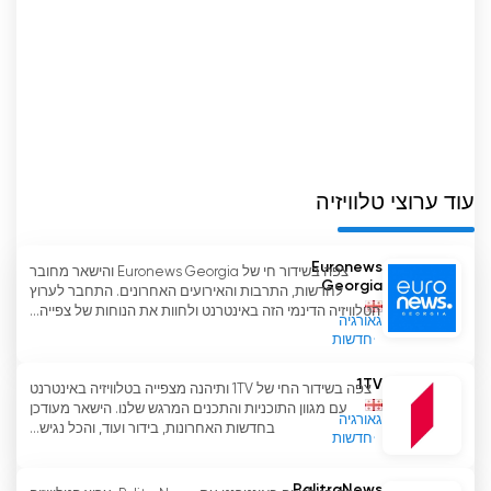
פופולרית עבור צופים בג
'
ורג
'
יה.
TV Formula צפה בסטרימינג בשידור חי
באינטרנט
עוד ערוצי טלוויזיה
Euronews
צפה בשידור חי של Euronews Georgia והישאר מחובר
Georgia
לחדשות, התרבות והאירועים האחרונים. התחבר לערוץ
הטלוויזיה הדינמי הזה באינטרנט ולחוות את הנוחות של צפייה...
גאורגיה
חדשות
1TV
צפה בשידור החי של 1TV ותיהנה מצפייה בטלוויזיה באינטרנט
עם מגוון התוכניות והתכנים המרגש שלנו. הישאר מעודכן
גאורגיה
בחדשות האחרונות, בידור ועוד, והכל נגיש...
חדשות
PalitraNews