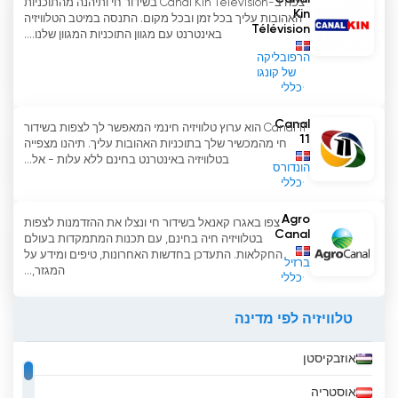
צפה ב-Canal Kin Télévision בשידור חי ותיהנה מהתוכניות
Kin
האהובות עליך בכל זמן ובכל מקום. התנסה במיטב הטלוויזיה
Télévision
באינטרנט עם מגוון התוכניות המגוון שלנו....
הרפובליקה
של קונגו
כללי
Canal
Canal 11 הוא ערוץ טלוויזיה חינמי המאפשר לך לצפות בשידור
11
חי מהמכשיר שלך בתוכניות האהובות עליך. תיהנו מצפייה
בטלוויזיה באינטרנט בחינם ללא עלות - אל...
הונדורס
כללי
Agro
צפו באגרו קאנאל בשידור חי ונצלו את ההזדמנות לצפות
Canal
בטלוויזיה חיה בחינם, עם תכנות המתמקדות בעולם
החקלאות. התעדכן בחדשות האחרונות, טיפים ומידע על
ברזיל
המגזר,...
כללי
טלוויזיה לפי מדינה
אוזבקיסטן
אוסטריה