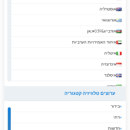
אוסטרליה
אורוגוואי
אזרבייג&#039;אן
איחוד האמירויות הערביות
איטליה
אינדונזיה
איסלנד
איראן
ערוצים טלוויזיה קטגוריה
אירלנד
בידור
אל סלבדור
דתי
אלבניה
חדשות