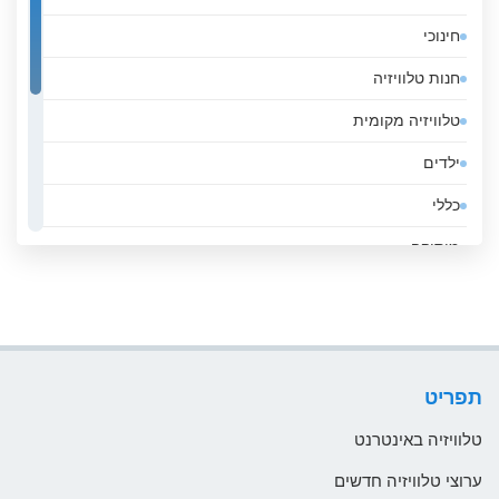
אלג&#039;יריה
חינוכי
אנגולה
חנות טלוויזיה
אנדורה
טלוויזיה מקומית
אסטוניה
ילדים
אפגניסטן
כללי
אקוודור
מוסיקה
ארגנטינה
ממשלה
ארובה
סגנון חיים
ארמניה
ספורט
ארצות הברית
תפריט
עסקים
אתיופיה
טלוויזיה באינטרנט
בהוטן
ערוצי טלוויזיה חדשים