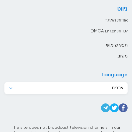
בולגריה
ניווט
בוליביה
אודות האתר
בוסניה והרצגובינה
זכויות יוצרים DMCA
בחריין
תנאי שימוש
בלארוס
משוב
בלגיה
בליז
Language
בנגלדש
עברית
בנין
ברבדוס
ברוניי
ברזיל
The site does not broadcast television channels. In our