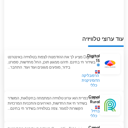
לסיכום, Telemicro Canal 5 היא אחת מרשתות
הטלוויזיה הפופולריות ביותר ברפובליקה הדומיניקנית.
הוא מציע מגוון רחב של תוכניות חיות, כמו גם תוכן מקוון
לצפייה בטלוויזיה באינטרנט בחינם. בנוסף, הוא מציע
תוכן בלעדי לצופיה, כמו סרטים ותוכניות מוזיקה.
עוד ערוצי טלוויזיה
Digital
Digital 15 מציע לך את ההזדמנות לצפות בטלוויזיה באינטרנט
Telemicro Canal 5 צפה בסטרימינג
15
בשידור חי בחינם. תיהנו ממגוון תוכן, החל מחדשות, ספורט,
בשידור חי באינטרנט
בידור, מופעים מגוונים ועוד ועוד. התחבר...
הרפובליקה
הדומיניקנית
כללי
Canal
תעלה כפרית הוא ערוץ טלוויזיה המתמחה בחקלאות, המשדר
Rural
בשידור חי את החדשות, האירועים והתכניות המרכזיות
הקשורות למגזר. צפה בטלוויזיה בשידור חי בחינם...
ברזיל
כללי
Canal