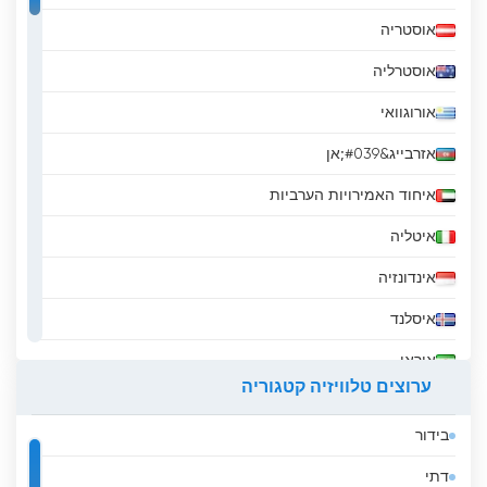
אוסטריה
אוסטרליה
אורוגוואי
אזרבייג&#039;אן
איחוד האמירויות הערביות
איטליה
אינדונזיה
איסלנד
איראן
ערוצים טלוויזיה קטגוריה
אירלנד
בידור
אל סלבדור
דתי
אלבניה