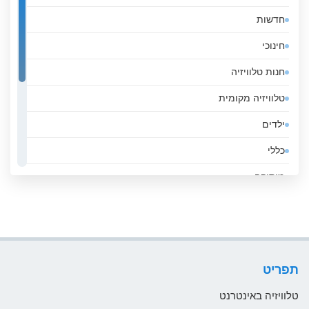
חדשות
אלג&#039;יריה
חינוכי
אנגולה
חנות טלוויזיה
אנדורה
טלוויזיה מקומית
אסטוניה
ילדים
אפגניסטן
כללי
אקוודור
מוסיקה
ארגנטינה
ממשלה
ארובה
סגנון חיים
ארמניה
ספורט
ארצות הברית
תפריט
עסקים
אתיופיה
טלוויזיה באינטרנט