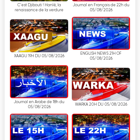
C'est Djibouti ! Hanlé, la
Journal en Français de 22h du
renaissance de la verdure
05/08/2026
בתגובה לנוף התקשורתי המצומצם, שדרן האופוזיציה La
Voix de Djibouti הגיח כתחנת רדיו מקוונת, שמשדר
מבלגיה במשך עשר שנים. למרות האתגרים העומדים
בפני התקשורת העצמאית, La Voix de Djibouti התמיד
במתן נקודת מבט חלופית לקהל הג'יבוטי. ביוני 2020,
התחנה חידשה את השידור הקרקעי על ידי שכירת תחנה
ENGLISH NEWS 21H OF
XAAGU 19H DU 05/08/2026
מבולגריה ושימוש בטכנולוגיית גלים קצרים. מהלך זה
05/08/2026
איפשר ל-La Voix de Djibouti להגיע לקהל רחב יותר
בתוך המדינה, מתן פלטפורמה לקולות מתנגדים ולדעות
מגוונות.
בעוד RTD נותר הכוח הדומיננטי בנוף התקשורתי של
ג'יבוטי, הופעתה של La Voix de Djibouti מסמלת את
Journal en Arabe de 18h du
WARKA 20H DU 05/08/2026
החוסן והנחישות של כלי תקשורת עצמאיים. הזמינות של
05/08/2026
סטרימינג מקוון והחזרה האחרונה לשידור יבשתי
מוכיחים את יכולת ההסתגלות של ארגוני מדיה מול
מגבלות ומגבלות.