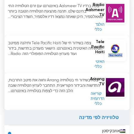
Radio
צפה ברדיו Aalsmeer TV באינטרנט עם זרם הטלוויזיה החי
Aalsmeer
בחינם שלנו. תהנה מהצעת הטלוויזיה הטובה ביותר
TV
מאאלסמיר, היכן שאתה נמצא! רדיו אלסמיר, השדר הציבורי...
הולנד
כללי
Tele
צפה בשידור חי של Tele Pacific Haiti ותיהנה ממיטב
Pacific
הטלוויזיה האיטינית באינטרנט. הישאר מעודכן בחדשות, בידור
Haiti
ועוד מערוץ הטלוויזיה הפופולרי הזה. Radio...
האיטי
כללי
Arirang
צפה בשידור חי בטלוויזיה Arrang וחווה את מיטב התרבות,
TV
החדשות והבידור הקוריאנית. התחבר לערוץ הטלוויזיה שובה
הלב הזה כדי לצפות בטלוויזיה באינטרנט...
קוריאה
הדרומית
כללי
טלוויזיה לפי מדינה
אוזבקיסטן