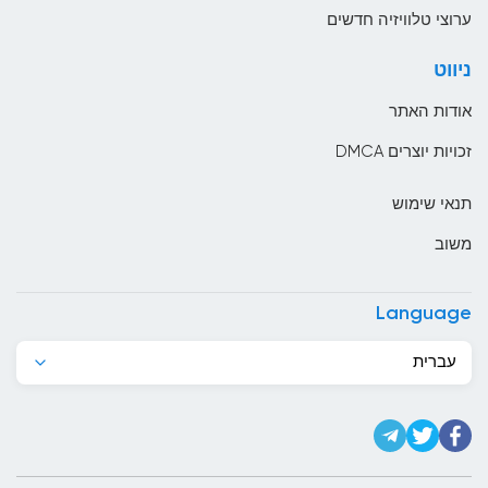
בהוטן
ערוצי טלוויזיה חדשים
בולגריה
ניווט
בוליביה
אודות האתר
בוסניה והרצגובינה
זכויות יוצרים DMCA
בחריין
תנאי שימוש
בלארוס
משוב
בלגיה
בליז
Language
בנגלדש
עברית
בנין
ברבדוס
ברוניי