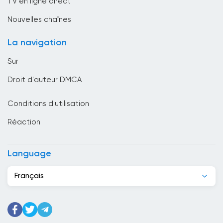
TV en ligne direct
Bresil
Nouvelles chaînes
Channel 5 Regarder en direct
Brunei Darussalam
maintenant en ligne
La navigation
Bulgarie
Sur
Cambodge
Droit d'auteur DMCA
Cameroun
Conditions d'utilisation
Canada
Réaction
Cap-Vert
Chili
Language
Chine
Français
Chypre
Colombie
Corée du Sud