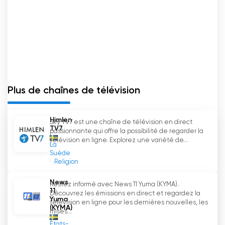
de téléspectateurs et proposer ses
programmes à un public plus large.
Aftonbladet TV7 s'inscrit dans une tendance
plus large de l'industrie des médias où les
journaux et les entreprises de médias
cherchent à diversifier leurs offres et à
Plus de chaînes de télévision
s'adapter à l'ère numérique.
Aftonbladet TV Regarder en direct
Himlen
Sky TV7 est une chaîne de télévision en direct
maintenant en ligne
TV7
passionnante qui offre la possibilité de regarder la
télévision en ligne. Explorez une variété de...
La
Suède
Religion
News
Restez informé avec News 11 Yuma (KYMA).
11
Découvrez les émissions en direct et regardez la
Yuma
télévision en ligne pour les dernières nouvelles, les
(KYMA)
mises...
États-