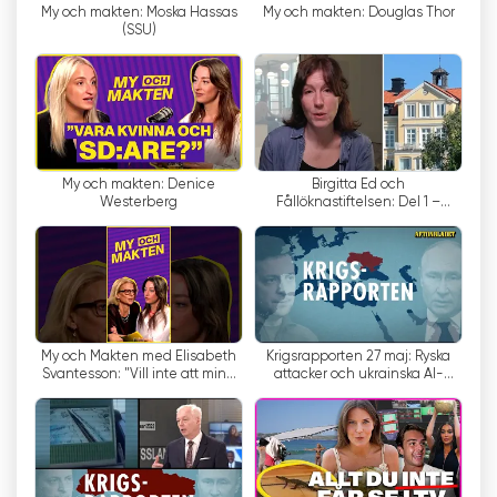
My och makten: Moska Hassas
My och makten: Douglas Thor
mélange d'informations, de divertissements et
(SSU)
de sports afin d'attirer un large public. Grâce à
sa présence sur le réseau terrestre et auprès
des principaux opérateurs, la chaîne touchait
une grande partie de la population suédoise.
Ce n'était pas la première fois qu'Aftonbladet
My och makten: Denice
Birgitta Ed och
tâtait le terrain dans le secteur de la
Westerberg
Fållöknastiftelsen: Del 1 –
Volontärerna
télévision. Dès les premières années de la
télévision numérique, le journal a fait plusieurs
expériences avec différents services via des
boîtiers dans les réseaux câblés Com Hem et
Canal Digital. Ces premiers essais s'inscrivaient
dans le cadre d'un effort plus large visant à
My och Makten med Elisabeth
Krigsrapporten 27 maj: Ryska
Svantesson: "Vill inte att mina
attacker och ukrainska AI-
s'adapter à l'évolution des conditions
barn ska prata ryska"
drönare.
médiatiques et à répondre à la demande
croissante de contenu numérique.
Aftonbladet TV7 est une réponse à la