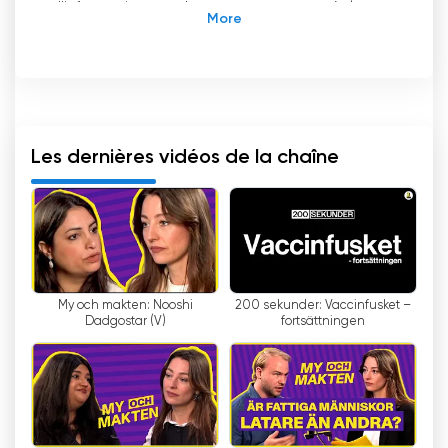
d'informations et de sports en temps réel.
Découvrez le meilleur des événements
nationaux et internationaux en regardant
Aftonbladet TV en ligne.
Aftonbladet TV7 : une nouvelle chaîne de
télévision pour l'ère numérique
Les dernières vidéos de la chaîne
Le 9 octobre 2006 a marqué le lancement
d'une nouvelle chaîne de télévision en Suède :
Aftonbladet TV7. Cette chaîne, détenue et
exploitée par le journal Aftonbladet, a été
diffusée à la fois sur le réseau numérique
terrestre et sur plusieurs grands opérateurs de
My och makten: Nooshi
200 sekunder: Vaccinfusket –
télévision, dont Com Hem, Viasat, Canal
Dadgostar (V)
fortsättningen
Digital, Tele2Vision et Telia.
Aftonbladet TV7 proposait à ses
téléspectateurs un large éventail de
programmes à toutes les heures de la journée,
sept jours sur sept. L'objectif était d'offrir un