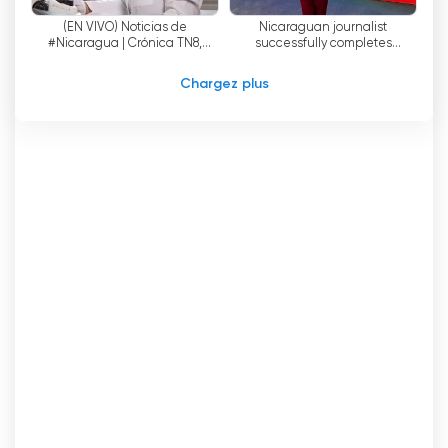
TN8 Regarder en direct maintenant en
(EN VIVO) Noticias de
Nicaraguan journalist
ligne
#Nicaragua | Crónica TN8,
successfully completes
edición estelar — martes 4 de
international communication
agosto de 2026
program in China
Chargez plus