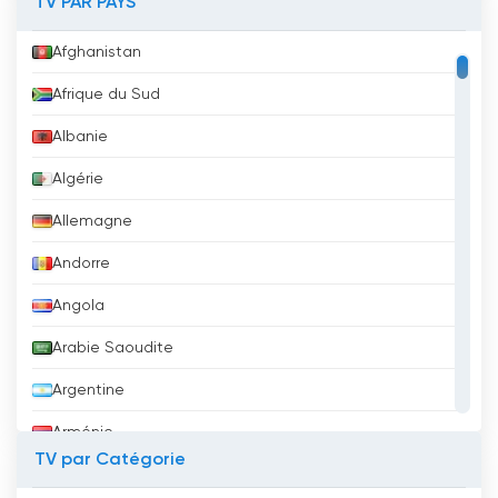
TV PAR PAYS
Afghanistan
Afrique du Sud
Albanie
Algérie
Allemagne
Andorre
Angola
Arabie Saoudite
Argentine
Arménie
TV par Catégorie
Aruba