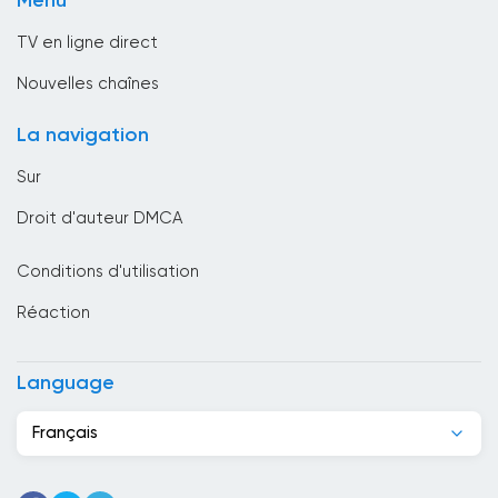
Menu
TV Publique
Bosnie-Herzégovine
TV en ligne direct
Bresil
Nouvelles chaînes
Brunei Darussalam
La navigation
Bulgarie
Sur
Cambodge
Droit d'auteur DMCA
Cameroun
Conditions d'utilisation
Canada
Réaction
Cap-Vert
Chili
Language
Chine
Français
Chypre
Colombie