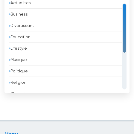
Actualites
Australie
Business
Autriche
Divertissant
Azerbaïdjan
Éducation
Bahreïn
Lifestyle
Bangladesh
Musique
Barbade
Politique
Belgique
Religion
Belize
Shopping
Bénin
Sport
Bhoutan
Télévision pour enfants
Biélorussie
TV locale
Bolivie