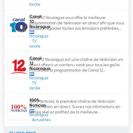
locale
Canal
Canal 10 Nicaragua vous offre la meilleure
10
programmation de télévision en direct afin que vous
Nicaragua
puissiez regarder toutes vos émissions préférées...
Nicaragua
TV
locale
Canal
Canal 12 Nicaragua est une chaîne de télévision en
12
direct offrant un contenu varié pour tous les goûts.
Nicaragua
Profitez de la programmation de Canal 12...
Nicaragua
TV
locale
100%
100% Noticias, la première chaîne de télévision
Noticias
d'information en direct. Suivez nos informations en
temps réel et profitez de la meilleure...
Nicaragua
Actualites