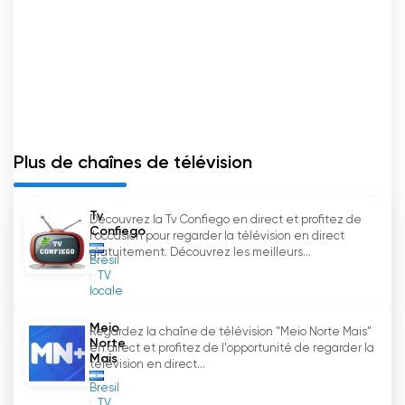
Plus de chaînes de télévision
Tv
Découvrez la Tv Confiego en direct et profitez de
Confiego
l'occasion pour regarder la télévision en direct
gratuitement. Découvrez les meilleurs...
Bresil
TV
locale
Meio
Regardez la chaîne de télévision "Meio Norte Mais"
Norte
en direct et profitez de l'opportunité de regarder la
Mais
télévision en direct...
Bresil
TV