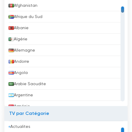
Afghanistan
Afrique du Sud
Albanie
Algérie
Allemagne
Andorre
Angola
Arabie Saoudite
Argentine
Arménie
TV par Catégorie
Aruba
Actualites
Australie