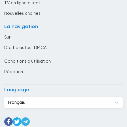
TV en ligne direct
Bresil
Nouvelles chaînes
Brunei Darussalam
La navigation
Bulgarie
Sur
Cambodge
Droit d'auteur DMCA
Cameroun
Conditions d'utilisation
Canada
Réaction
Cap-Vert
Chili
Language
Chine
Français
Chypre
Colombie