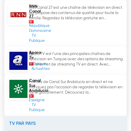
RNN
RNN Canal 27 est une chaîne de télévision en direct
Canal
qui propose des contenus de qualité pour toute la
27
famille. Regardez la télévision gratuite en...
République
Dominicaine
TV
Publique
Apara
Apara TV est l'une des principales chaînes de
Tv
télévision en Turquie avec des options de streaming
Turquie
en direct et de streaming TV en direct. Avec...
Actualites
Canal
Profitez de Canal Sur Andalucía en direct et ne
Sur
manquez pas l'occasion de regarder la télévision en
Andalucía
ligne gratuitement. Découvrez la...
Espagne
TV
Publique
TV PAR PAYS