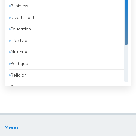
Business
Autriche
Divertissant
Azerbaïdjan
Éducation
Bahreïn
Lifestyle
Bangladesh
Musique
Barbade
Politique
Belgique
Religion
Belize
Shopping
Bénin
Sport
Bhoutan
Télévision pour enfants
Biélorussie
TV locale
Bolivie
Menu
TV Publique
Bosnie-Herzégovine