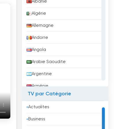
Albanie
Algérie
Allemagne
Andorre
Angola
Arabie Saoudite
Argentine
Arménie
TV par Catégorie
Aruba
Actualites
Australie
Business
Autriche