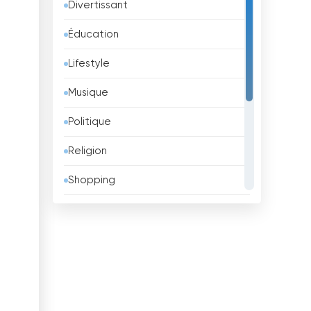
Divertissant
Azerbaïdjan
Éducation
Bahreïn
Lifestyle
Bangladesh
Musique
Barbade
Politique
Belgique
Religion
Belize
Shopping
Bénin
Sport
Bhoutan
Télévision pour enfants
Biélorussie
TV locale
Bolivie
TV Publique
Bosnie-Herzégovine