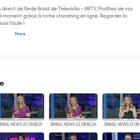
irect de Rede Brasil de Televisão - RBTV. Profitez de vos
l moment grâce à notre streaming en ligne. Regarder la
ssi facile !
ésilien de télévision en clair qui a été inauguré le 7 avril 2007
ino, RBTV a vu le jour à Campo Grande, capitale de l
'
État du
e à São Paulo, capitale de l
'
État du même nom.
proposant à ses téléspectateurs une programmation variée e
es, le radiodiffuseur couvre différents genres, tels que le
ies, le sport et bien plus encore.
ne
ossibilité de regarder la télévision en direct gratuitement
s, les téléspectateurs peuvent profiter de leurs émissions
 vous soyez à la maison, au travail ou en déplacement, il vo
gramme en temps réel.
RASIL NEWS 22 08 BL01
BRASIL NEWS 22 08 BL04
BRASIL NEWS 21 08
de sa programmation, qui s
'
adresse à différents publics et
éréalité en passant par les programmes d
'
information et les