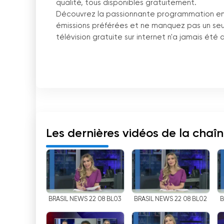
qualité, tous disponibles gratuitement.
Découvrez la passionnante programmation en d
émissions préférées et ne manquez pas un seu
télévision gratuite sur internet n
'
a jamais été au
Rede Brasil de Televisão (RBTV) est un réseau br
Présidée par l
'
avocat fiscaliste Marcos Tolent
Mato Grosso do Sul, et est actuellement basé
Depuis sa création, RBTV s
'
est distinguée en 
de qualité. Avec un large éventail de programm
divertissement, le journalisme, les films, les sér
Les dernières vidéos de la chaî
L
'
un des principaux avantages de RBTV est la p
grâce à sa diffusion en ligne. En quelques clic
préférées n
'
importe où et n
'
importe quand. Que
suffit d
'
un accès à Internet pour suivre le pro
BRASIL NEWS 22 08 BL03
BRASIL NEWS 22 08 BL02
B
RBTV se distingue également par la diversité 
intérêts. Des talk-shows aux émissions de tél