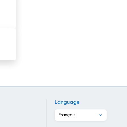
Haïti
Honduras
Hong Kong
Hongrie
Inde
Indonésie
Iran
Iraq
Language
Irlande
Français
Islande