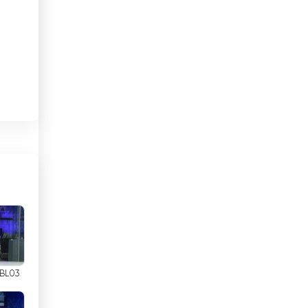
Bresil
Brunei Darussalam
Bulgarie
.
Cambodge
Cameroun
t
Canada
Cap-Vert
Chili
us
Chine
 BL03
Chypre