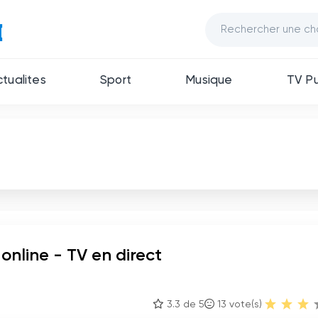
ctualites
Sport
Musique
TV Pu
online - TV en direct
3.3 de 5
13
vote(s)