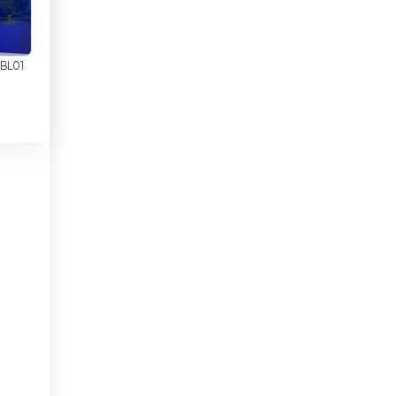
Colombie
Corée du Sud
 BL01
à
Costa Rica
Côte d&#039;Ivoire
Croatie
de
Cuba
Danemark
Djibouti
EAU
Egypte
El Salvador