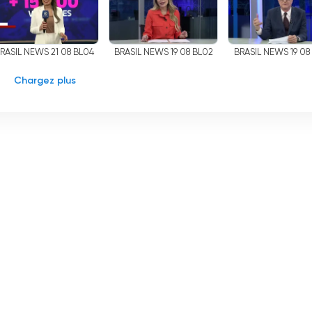
Le radiodiffuseur investit également dans ses propres
s un contenu exclusif et de qualité.
RASIL NEWS 21 08 BL04
BRASIL NEWS 19 08 BL02
BRASIL NEWS 19 08
té de regarder la télévision en direct gratuitement, RBTV offre 
ù que vous soyez, vous pouvez rester informé et ne manquer
Chargez plus
on variée et passionnante, ne manquez pas de regarder Re
on en ligne, vous pouvez profiter de tous les programmes en
ps, profitez de cette opportunité et plongez-vous dans la
der en direct maintenant en ligne