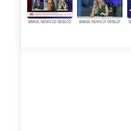
documentaires, il y en a pour tous les goûts. 
productions, offrant ainsi à ses téléspectateur
BRASIL NEWS 22 08 BL02
BRASIL NEWS 21 08 BL01
B
Grâce à la diffusion en direct et à la possibili
ses téléspectateurs une expérience unique. O
aucun moment de vos émissions préférées.
Si vous êtes à la recherche d
'
une programmati
Brasil de Televisão - RBTV. Grâce à la diffusi
direct et gratuitement. Ne perdez pas de tem
programmation passionnante de RBTV !
Rede Brasil de Televisão - RBTV Regar