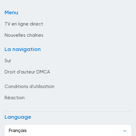
TV locale
Bolivie
Menu
TV Publique
Bosnie-Herzégovine
TV en ligne direct
Bresil
Nouvelles chaînes
Brunei Darussalam
La navigation
Bulgarie
Sur
Cambodge
Droit d'auteur DMCA
Cameroun
Conditions d'utilisation
Canada
Réaction
Cap-Vert
Chili
Language
Chine
Français
Chypre