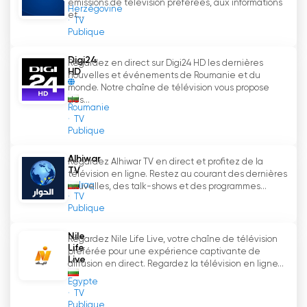
émissions de télévision préférées, aux informations
plateforme de débat et d'analyse des sujets
Herzégovine
et...
importants qui touchent la société. Les
TV
Publique
documentaires emmènent les téléspectateurs
dans différentes parties du monde et leur font
Digi24
Regardez en direct sur Digi24 HD les dernières
découvrir des histoires et des cultures
HD
nouvelles et événements de Roumanie et du
remarquables.
monde. Notre chaîne de télévision vous propose
des...
Roumanie
Les programmes sportifs de Bulgaria 24 offrent
TV
Publique
une couverture complète des événements
sportifs et des nouvelles du pays et du monde.
Alhiwar
Regardez Alhiwar TV en direct et profitez de la
Des matchs officiels aux interviews d'athlètes
TV
télévision en ligne. Restez au courant des dernières
célèbres, TV 24 vous permet de rester au
Iraq
nouvelles, des talk-shows et des programmes...
courant de tout ce qui se passe dans le monde
TV
Publique
du sport.
Nile
Regardez Nile Life Live, votre chaîne de télévision
Les programmes jeunesse de Bulgaria 24
Life
préférée pour une expérience captivante de
s'adressent à la jeune génération et proposent
Live
diffusion en direct. Regardez la télévision en ligne...
des divertissements et des informations
Egypte
pertinentes et intéressantes pour les jeunes.
TV
Les programmes destinés aux entreprises
Publique