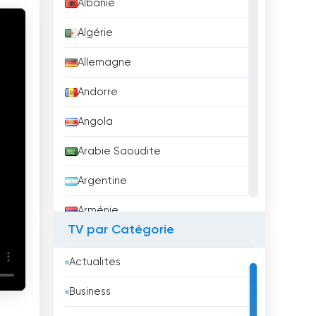
Albanie
Algérie
Allemagne
Andorre
Angola
Arabie Saoudite
Argentine
Arménie
TV par Catégorie
Aruba
Actualites
Australie
Business
Autriche