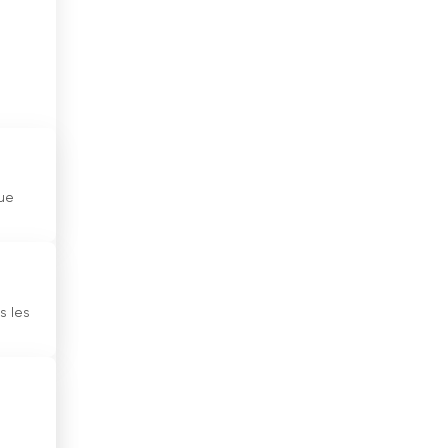
Equateur
Espagne
Estonie
États-Unis
Ethiopie
que
Finlande
France
Géorgie
s les
Ghana
Grèce
Guatemala