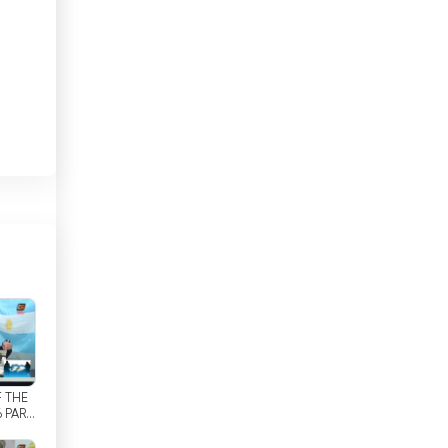
Bresil
Brunei Darussalam
Bulgarie
nt
Cambodge
ue
rs
Cameroun
Canada
n
Cap-Vert
Chili
Chine
a
F THE
Chypre
6 PART