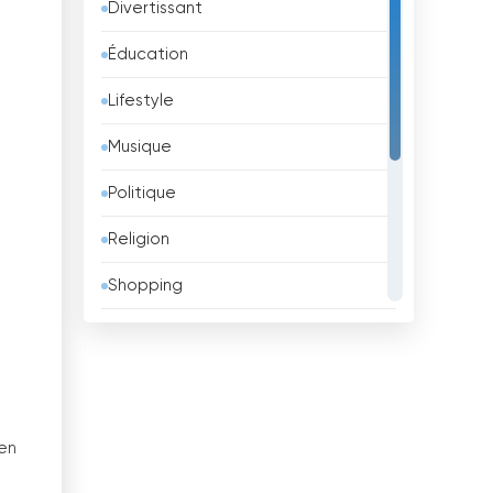
Divertissant
Azerbaïdjan
Éducation
Bahreïn
Lifestyle
Bangladesh
Musique
Barbade
Politique
Belgique
Religion
Belize
Shopping
Bénin
Sport
Bhoutan
Télévision pour enfants
Biélorussie
TV locale
Bolivie
en
TV Publique
Bosnie-Herzégovine