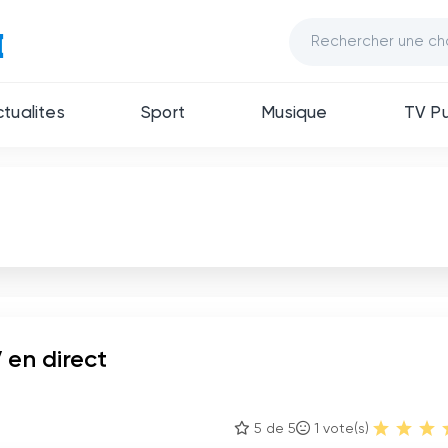
ctualites
Sport
Musique
TV Pu
 en direct
5 de 5
1
vote(s)