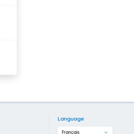
Haïti
Honduras
Hong Kong
Hongrie
Inde
Indonésie
Iran
Iraq
Irlande
Language
Islande
Français