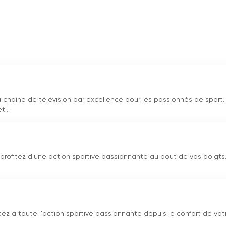
ns la vie sportive de la République tchèque. Grâce aux
eurs peuvent découvrir de nouveaux talents et soutenir leurs
ente également des reportages et des interviews d
'
athlètes
pularité.
t en ligne
 chaîne de télévision par excellence pour les passionnés de sport.
...
 profitez d'une action sportive passionnante au bout de vos doigts
tez à toute l'action sportive passionnante depuis le confort de vot