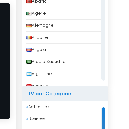
Albanie
Algérie
Allemagne
Andorre
Angola
Arabie Saoudite
Argentine
Arménie
TV par Catégorie
Aruba
Actualites
Australie
Business
Autriche