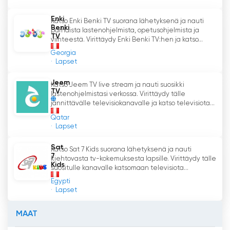
Enki
Katso Enki Benki TV suorana lähetyksenä ja nauti
Benki
parhaista lastenohjelmista, opetusohjelmista ja
TV
viihteestä. Virittäydy Enki Benki TV:hen ja katso...
Georgia
Lapset
Jeem
Katso Jeem TV live stream ja nauti suosikki
TV
lastenohjelmistasi verkossa. Virittäydy tälle
jännittävälle televisiokanavalle ja katso televisiota...
Qatar
Lapset
Sat
Katso Sat 7 Kids suorana lähetyksenä ja nauti
7
kiehtovasta tv-kokemuksesta lapsille. Virittäydy tälle
Kids
suositulle kanavalle katsomaan televisiota...
Egypti
Lapset
MAAT