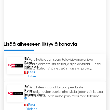
Lisää aiheeseen liittyviä kanavia
TV
TV Peru Noticias on suora televisiokanava, joka
Perú
tarjoaa ajankohtaista tietoa ja ajankohtaisia uutisia
Noticias
Perusta. Katso TV:tä netissä ilmaiseksi ja pysy...
Peru
Uutiset
TV
TV Peru Internacional tarjoaa perulaisten
Perú
televisiokanavien suoria lähetyksiä, joten voit katsoa
Internacional
ilmaista online-tv:tä mistä päin maailmaa tahansa....
Peru
Yleiset