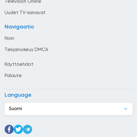
Television Online
Costa Rica
Uudet TV-kanavat
Djibouti
Navigaatio
Dominikaaninen tasavalta
Noin
Ecuador
Tekijänoikeus DMCA
Egypti
Käyttöehdot
El Salvador
Palaute
Espanja
Etelä-Afrikka
Language
Etiopia
Suomi
Filippiinit
Georgia
Ghana