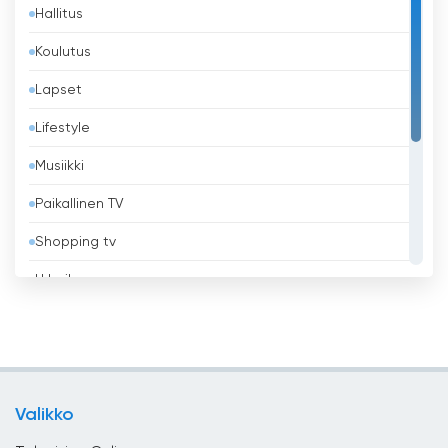
Hallitus
Bangladesh
Koulutus
Barbados
Lapset
Belgia
Lifestyle
Belize
Musiikki
Benin
Paikallinen TV
Bhutan
Shopping tv
Bolivia
Urheilu
Bosnia ja Hertsegovina
Uskonnollinen
Brasilia
Uutiset
Brunei
Viihde
Bulgaria
Valikko
Yleiset
Chile