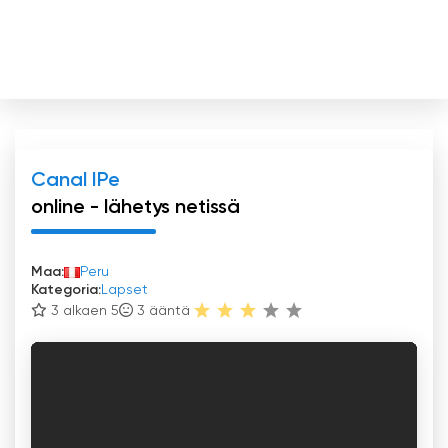
Canal IPe
online - lähetys netissä
Maa:
Peru
Kategoria:
Lapset
3 alkaen 5
3
ääntä