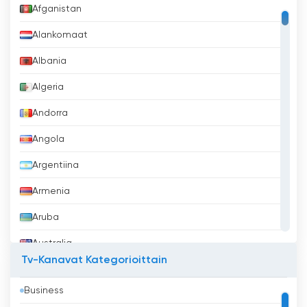
Afganistan
Alankomaat
Albania
Algeria
Andorra
Angola
Argentiina
Armenia
Aruba
Australia
Tv-Kanavat Kategorioittain
Azerbaidžan
Business
Bahrain