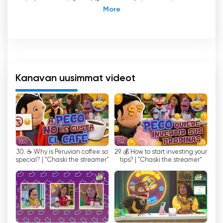
helpompaa! Canal IPe on perulainen avoin
televisiokanava, joka tarjoaa kulttuuri- ja
koulutusohjelmia lapsille ja nuorille. Se
lanseerattiin heinäkuussa 2016 korvaten TV Peru
7.4:n, ja sitä hallinnoi Perun kansallinen radio- ja
televisioinstituutti (IRTP). Kanavan
päätavoitteena on tarjota lapsille ja nuorille
Kanavan uusimmat videot
suunnattua sisältöä, joka kehittää heidän
luovuuttaan, kriittistä tietoisuuttaan ja
perulaisen kulttuurin tuntemusta.
Canal IPe tarjoaa monenlaista ohjelmaa
viihteestä opetussisältöön. Ohjelmat on jaettu
30. ☕ Why is Peruvian coffee so
29. 💰 How to start investing your
neljään luokkaan: Pelit ja haasteet, oppiminen,
special? | "Chaski the streamer"
tips? | "Chaski the streamer"
viihde ja dokumentit. Ohjelmia voi katsoa sekä
suorana lähetyksenä että tilauksesta lähetetyn
televisiosignaalin tai Internetin kautta.
Lapset ja nuoret voivat nauttia Canal IPen
sisällöstä myös ilmaisen mobiilisovelluksen