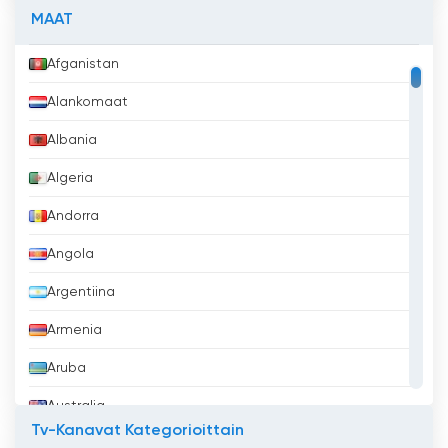
MAAT
Afganistan
Alankomaat
Albania
Algeria
Andorra
Angola
Argentiina
Armenia
Aruba
Australia
Tv-Kanavat Kategorioittain
Azerbaidžan