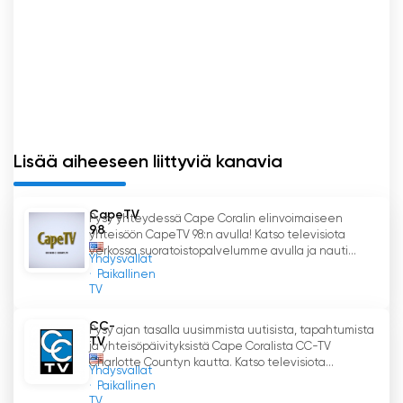
Lisää aiheeseen liittyviä kanavia
CapeTV
Pysy yhteydessä Cape Coralin elinvoimaiseen
98
yhteisöön CapeTV 98:n avulla! Katso televisiota
verkossa suoratoistopalvelumme avulla ja nauti...
Yhdysvallat
Paikallinen
TV
CC-
Pysy ajan tasalla uusimmista uutisista, tapahtumista
TV
ja yhteisöpäivityksistä Cape Coralista CC-TV
Charlotte Countyn kautta. Katso televisiota...
Yhdysvallat
Paikallinen
TV