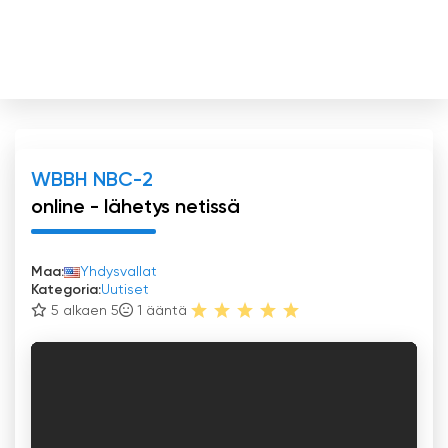
WBBH NBC-2
online - lähetys netissä
Maa:
Yhdysvallat
Kategoria:
Uutiset
5 alkaen 5
1
ääntä