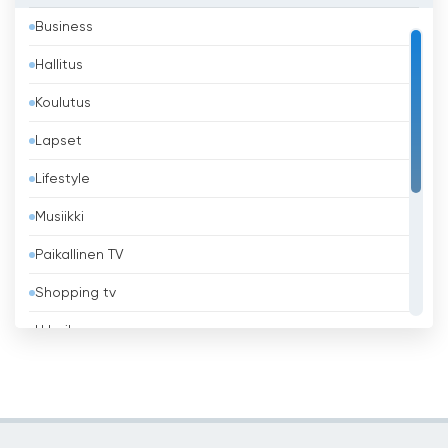
Business
Bahrain
Hallitus
Bangladesh
Koulutus
Barbados
Lapset
Belgia
Lifestyle
Belize
Musiikki
Benin
Paikallinen TV
Bhutan
Shopping tv
Bolivia
Urheilu
Bosnia ja Hertsegovina
Uskonnollinen
Brasilia
Uutiset
Brunei
Viihde