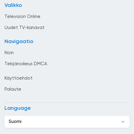
Bulgaria
Valikko
Yleiset
Chile
Television Online
Costa Rica
Uudet TV-kanavat
Djibouti
Navigaatio
Dominikaaninen tasavalta
Noin
Ecuador
Tekijänoikeus DMCA
Egypti
Käyttöehdot
El Salvador
Palaute
Espanja
Etelä-Afrikka
Language
Etiopia
Suomi
Filippiinit