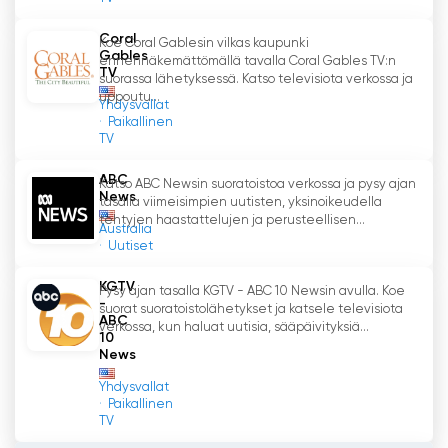
Coral
Koe Coral Gablesin vilkas kaupunki
Gables
ennennäkemättömällä tavalla Coral Gables TV:n
TV
suorassa lähetyksessä. Katso televisiota verkossa ja
uppoutu...
Yhdysvallat
Paikallinen
TV
ABC
Katso ABC Newsin suoratoistoa verkossa ja pysy ajan
News
tasalla viimeisimpien uutisten, yksinoikeudella
tehtyjen haastattelujen ja perusteellisen...
Australia
Uutiset
KGTV
Pysy ajan tasalla KGTV - ABC 10 Newsin avulla. Koe
-
suorat suoratoistolähetykset ja katsele televisiota
ABC
verkossa, kun haluat uutisia, sääpäivityksiä...
10
News
Yhdysvallat
Paikallinen
TV