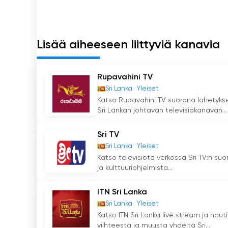
ottanut käyttöön suoratoisto-ominaisuuden, jo
tarjoaa mukavuutta ja saavutettavuutta. SLRC 
informatiivisten, opettavaisten ja perheille s
saavat tietoa ja viihdettä.
Lisää aiheeseen liittyviä kanavia
NethraTV Katso suoratoisto nyt verko
Rupavahini TV
Sri Lanka
Yleiset
Katso Rupavahini TV suorana lähetykse
Sri Lankan johtavan televisiokanavan...
Sri TV
Sri Lanka
Yleiset
Katso televisiota verkossa Sri TV:n suo
ja kulttuuriohjelmista...
ITN Sri Lanka
Sri Lanka
Yleiset
Katso ITN Sri Lanka live stream ja nauti
viihteestä ja muusta yhdeltä Sri...