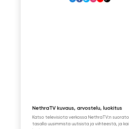
NethraTV kuvaus, arvostelu, luokitus
Katso televisiota verkossa NethraTV:n suoratois
tasalla uusimmista uutisista ja viihteestä, ja k