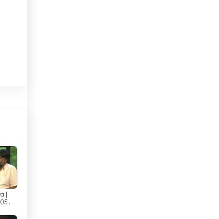
Costa Rica
Djibouti
Dominikaaninen tasavalta
Ecuador
Egypti
El Salvador
Espanja
Etelä-Afrikka
at
Etiopia
a |
Filippiinit
 05
a TV |
rning