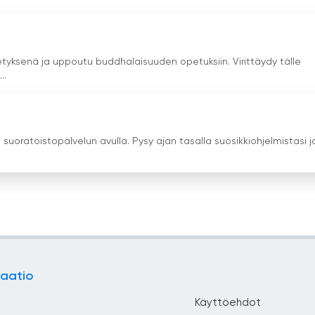
tyksenä ja uppoutu buddhalaisuuden opetuksiin. Virittäydy tälle
..
 suoratoistopalvelun avulla. Pysy ajan tasalla suosikkiohjelmistasi j
aatio
Käyttöehdot