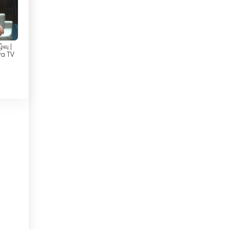
Georgia
Ghana
Guatemala
்வு |
ra TV
Haiti
Honduras
Hongkong
Indonesia
Intia
Irak
Irakin Kurdistan
Iran
n