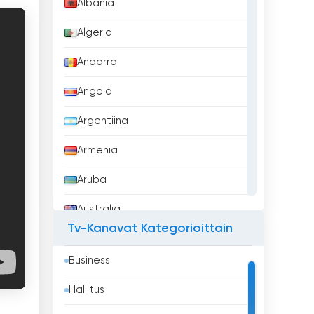
Albania
Algeria
Andorra
Angola
Argentiina
Armenia
Aruba
Australia
Tv-Kanavat Kategorioittain
Azerbaidžan
Business
Bahrain
Hallitus
Bangladesh