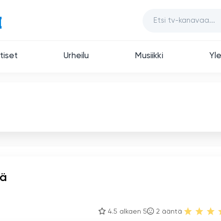
tiset
Urheilu
Musiikki
Yle
sä
4.5 alkaen 5
2
ääntä