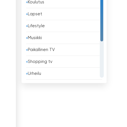
Koulutus
Barbados
Lapset
Belgia
Lifestyle
Belize
Musiikki
Benin
Paikallinen TV
Bhutan
Shopping tv
Bolivia
Urheilu
Bosnia ja Hertsegovina
Uskonnollinen
Brasilia
Uutiset
Brunei
Viihde
Bulgaria
Yleiset
Chile