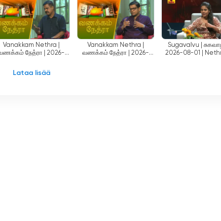
Programme
Programme
Programme
asuvat srilankalaiset voivat nyt seurata SLRC:n ohjelmia
 heitä pitämään yhteyttä kulttuuriinsa ja kieleensä, mutta
asalla kotimaansa viimeisimmistä uutisista, tapahtumista ja
Vanakkam Nethra |
Vanakkam Nethra |
Sugavalvu | சுகவாழ
வணக்கம் நேத்ரா | 2026-
வணக்கம் நேத்ரா | 2026-
2026-08-01 | Neth
08-03 | Nethra TV
08-03 | Nethra TV
oamiseen ulottuu mukavuutta ja saavutettavuutta pidemmälle.
Lataa lisää
jiensa tiedollisiin tarpeisiin. SLRC tarjoaa laajan valikoiman
töön keskittyviä ohjelmia, ja se pyrkii pitämään katsojansa hyvin
amaan sisältöä, joka rikastuttaa yleisönsä mieliä, aina ajatuksia
ten kysymysten syvälliseen analyysiin.
en. Kanava tarjoaa monipuolisen valikoiman ohjelmia, jotka
ä jokaiselle löytyy jotakin. Mukaansatempaavista draamoista ja
atiivisiin lastenohjelmiin SLRC pyrkii edistämään perheiden
upavahini (TV) Corporation, valtion televisioasema, on
tuja. Tarjoamalla sisältöä singaleaksi, tamiliksi ja englanniksi
, kiinnostuksen kohteiden ja tarpeiden moninaisuuden. SLRC o