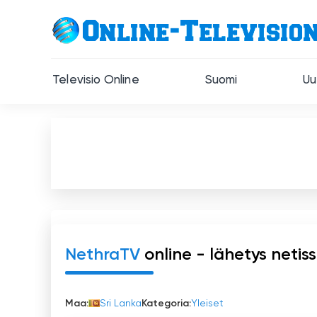
Televisio Online
Suomi
Uu
NethraTV
online - lähetys netis
Maa:
Sri Lanka
Kategoria:
Yleiset