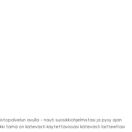
topalvelun avulla - nauti suosikkiohjelmistasi ja pysy ajan
aikki tämä on kätevästi käytettävissäsi kätevästi laitteeltasi