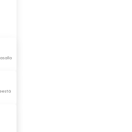
Irlanti
Islanti
Israel
Italia
Itävalta
asalla
Jamaika
Japani
teestä
Jemen
Jordania
Kambodža
Kamerun