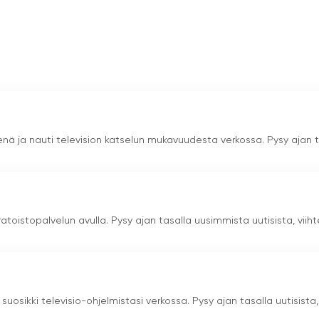
nka ansiosta ihmiset voivat katsoa televisiota verkossa, mikä
pyrkii tarjoamaan parhaan mahdollisen sisällön katsojilleen
uunnattujen ohjelmiensa avulla ja varmistamaan, että katsojat
ssa
nä ja nauti television katselun mukavuudesta verkossa. Pysy ajan t
ratoistopalvelun avulla. Pysy ajan tasalla uusimmista uutisista, viih
 suosikki televisio-ohjelmistasi verkossa. Pysy ajan tasalla uutisista,