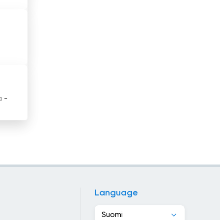
Kanada
Kap Verde
Kazakstan
Kenia
Kiina
a -
Kirgisia
Kolumbia
Kongon tasavalta
Korean tasavalta
Language
Kosovo
Suomi