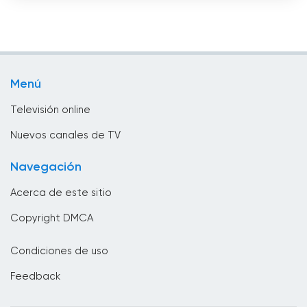
Sport
Bhután
Televisión infantil
Bolivia
Televisión local
Bosnia y Herzegovina
Menú
TV pública
Brasil
Televisión online
Brunei
Nuevos canales de TV
Bulgaria
Navegación
Cabo Verde
Acerca de este sitio
Camboya
Copyright DMCA
Camerún
Condiciones de uso
Canadá
Feedback
Chad