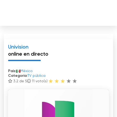
Univision
online en directo
País:
México
Categoría:
TV pública
3.2 de 5
11
voto(s)