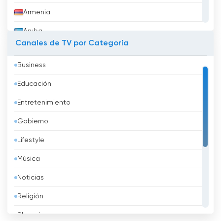
Armenia
Aruba
Canales de TV por Categoría
Australia
Business
Austria
Educación
Azerbaidzhán
Entretenimiento
Bahréin
Gobierno
Bangladesh
Lifestyle
Barbados
Música
Belarus
Noticias
Bélgica
Religión
Belice
Shopping
Benin