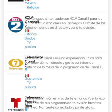
le permite a los usuarios ver programas en
México
directo desde cualquier lugar.
Religión
KCLV
Manténgase sintonizado con KCLV Canal 2 para las
En resumen, Univisión es una excelente opción
Channel
últimas actualizaciones en Las Vegas. Disfrute de las
para aquellos que buscan ver televisión en
2
retransmisiones en directo y vea la televisión...
español sin tener que pagar una suscripción
Estados
mensual. Ofrece una amplia variedad de
Unidos
contenidos, incluyendo programas en directo,
TV
pública
grabados y contenido exclusivo. Además,
Univisión también ofrece una aplicación móvil y
Televisiete
Televisiete Canal 7 es una experiencia única para
un servicio de streaming para que los usuarios
Canal
ver televisión en directo y gratis por internet.
puedan ver programas en directo desde
7
Disfruta de lo mejor de la programación de Canal 7...
cualquier lugar. Esto significa que los
espectadores pueden disfrutar de sus
Guatemala
programas favoritos sin tener que pagar por un
TV
pública
servicio de televisión por cable, y sin tener que
recurrir a ver televisión por internet gratis.
Telemundo
Vea la transmisión en vivo de Telemundo Puerto Rico
Puerto
y disfrute de sus programas de televisión favoritos
Rico
Univision Ver transmisión en directo en
en línea. Mantente conectado y ponte al día...